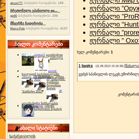
ჟურნალი Мир о
პასუხების რაოდენობა:
195
akson777
ჟურნალი ”Оруж
ბრეტონული ეპანიოლი ep...
ჟურნალი ”ProRe
პასუხების რაოდენობა:
256
gio90
ჟურნალი "Hunti
მწყერზე ნადირობა
პასუხების რაოდენობა:
4137
Marco-Polo
ჟურნალი ”prore
ჟურნალი ” Охо
ბოლო კომენტარები
სულ კომენტარები
:
1
gogita12
გავიხსენოთ
"ბაზიერის" პირველი
ტურნირი ❤
1
bagira
[
მასალა
(11.09.2013 15:16:39)
amindi
ვეძებ სპანიელის ლეკვს,უმორჩილ
ხვალიდან საქართველოში
dh
სპორტინგი "გურია
ამინდი გაუარესდება
dh
"ბაზიერის"
2022"
ტურნირი
რეგიონთა
შორის
dh
"ბახმარო 2022"
კომენტარი
ალექსანდრე ჩინჩალაძის
gocha1
კანონი
მემორიალი
ნადირობის შესახებ
ახალი სტატიები
საქართველოს