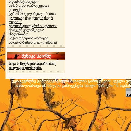
ადმინისტრაციულ
სამართალდარღვევათა
კოდექსი
გურამ რჩეულიშვილი: "მთის
კალთაზე შეფენილ მეჩხერ
ტყეში..."
უილიამ ფოლკნერი: "დათვი"
ქეთევან ჭილაშვილი:
"ნადირობა"
საქართველოს ობობები
ნადირობა(ნამდვილი ამბავი)
მუსიკა საიტზე
სხვა სიმღერებს ნადირობაზე
იხილავთ ფორუმში.
ვებ-გვერდზე გამოქვეყნებული მასალის გამოყენების ყველა უფლ
ნაწილობრივი ან სრული გამოყენება საიტი "ბაზიერი"-ს ადმი