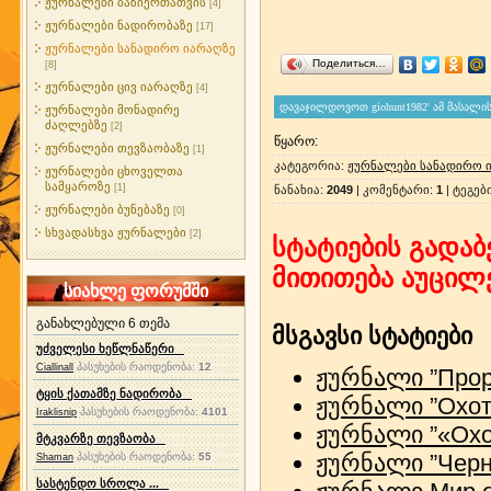
ჟურნალები ბაზიერთათვის
[4]
ჟურნალები ნადირობაზე
[17]
ჟურნალები სანადირო იარაღზე
Поделиться…
[8]
ჟურნალები ცივ იარაღზე
[4]
ჟურნალები მონადირე
ძაღლებზე
[2]
წყარო
:
ჟურნალები თევზაობაზე
[1]
კატეგორია
:
ჟურნალები სანადირო 
ჟურნალები ცხოველთა
სამყაროზე
[1]
ნანახია
:
2049
|
კომენტარი
:
1
|
ტეგებ
ჟურნალები ბუნებაზე
[0]
სხვადასხვა ჟურნალები
[2]
სტატიების გადაბ
მითითება აუცილ
სიახლე ფორუმში
განახლებული 6 თემა
მსგავსი სტატიები
უძველესი ხეწლნაწერი
პასუხების რაოდენობა:
12
Ciallinall
ჟურნალი ”Прор
ტყის ქათამზე ნადირობა
ჟურნალი ”Охот
პასუხების რაოდენობა:
4101
Iraklisnip
ჟურნალი ”«Охо
მტკვარზე თევზაობა
ჟურნალი ”Черни
პასუხების რაოდენობა:
55
Shaman
სასტენდო სროლა ...