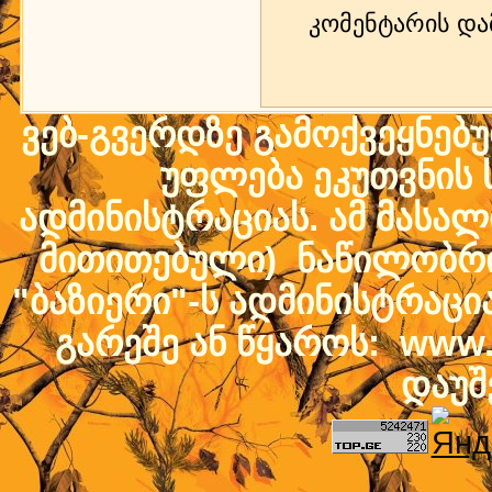
კომენტარის დ
ვებ-გვერდზე გამოქვეყნებ
უფლება ეკუთვნის ს
ადმინისტრაციას. ამ მასალი
მითითებული) ნაწილობრივ
"ბაზიერი"-ს ადმინისტრაც
გარეშე ან წყაროს: www.b
დაუშ