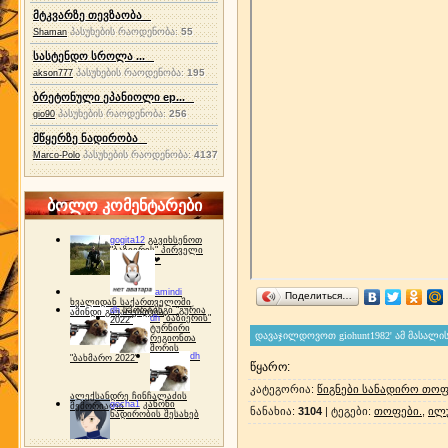
მტკვარზე თევზაობა
პასუხების რაოდენობა:
55
Shaman
სასტენდო სროლა ...
პასუხების რაოდენობა:
195
akson777
ბრეტონული ეპანიოლი ep...
პასუხების რაოდენობა:
256
gio90
მწყერზე ნადირობა
პასუხების რაოდენობა:
4137
Marco-Polo
ბოლო კომენტარები
gogita12
გავიხსენოთ
"ბაზიერის" პირველი
ტურნირი ❤
amindi
Поделиться…
ხვალიდან საქართველოში
dh
სპორტინგი "გურია
ამინდი გაუარესდება
dh
"ბაზიერის"
2022"
ტურნირი
რეგიონთა
შორის
dh
"ბახმარო 2022"
წყარო
:
კატეგორია
:
წიგნები სანადირო თოფ
ალექსანდრე ჩინჩალაძის
gocha1
კანონი
მემორიალი
ნანახია
:
3104
|
ტეგები
:
თოფები.
,
ილ
ნადირობის შესახებ