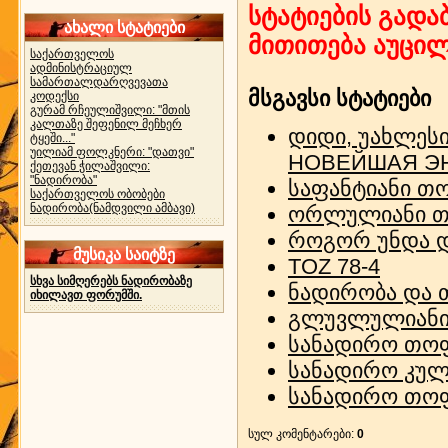
სტატიების გადაბ
ახალი სტატიები
მითითება აუცი
საქართველოს
ადმინისტრაციულ
სამართალდარღვევათა
მსგავსი სტატიები
კოდექსი
გურამ რჩეულიშვილი: "მთის
კალთაზე შეფენილ მეჩხერ
დიდი, უახლეს
ტყეში..."
უილიამ ფოლკნერი: "დათვი"
НОВЕЙШАЯ Э
ქეთევან ჭილაშვილი:
"ნადირობა"
საფანტიანი თ
საქართველოს ობობები
ნადირობა(ნამდვილი ამბავი)
ორლულიანი თ
როგორ უნდა 
მუსიკა საიტზე
TOZ 78-4
სხვა სიმღერებს ნადირობაზე
ნადირობა და 
იხილავთ ფორუმში.
გლუვლულიანი
სანადირო თოფ
სანადირო კულ
სანადირო თოფ
სულ კომენტარები
:
0