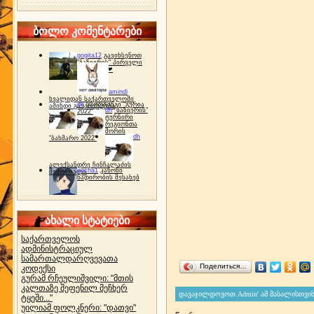
ბოლო კომენტარები
gogita12
გავიხსენოთ
"ბაზიერის" პირველი
ტურნირი ❤
amindi
ხვალიდან საქართველოში
dh
სპორტინგი "გურია
ამინდი გაუარესდება
dh
"ბაზიერის"
2022"
ტურნირი
რეგიონთა
შორის
dh
"ბახმარო 2022"
ალექსანდრე ჩინჩალაძის
gocha1
კანონი
მემორიალი
ნადირობის შესახებ
ახალი სტატიები
საქართველოს
ადმინისტრაციულ
სამართალდარღვევათა
Поделиться…
კოდექსი
გურამ რჩეულიშვილი: "მთის
კალთაზე შეფენილ მეჩხერ
ტყეში..."
უილიამ ფოლკნერი: "დათვი"