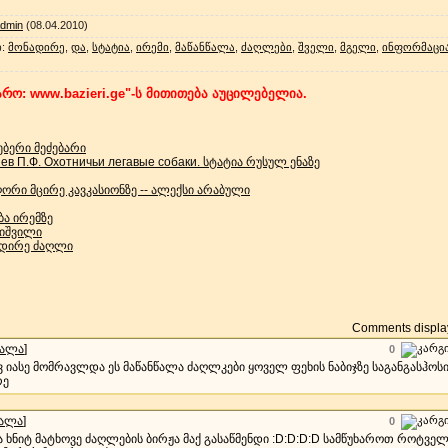
dmin
(08.04.2010)
ი
:
მონადირე
,
და
,
სტატია
,
ირემი
,
მაწანწალა
,
ძაღლები
,
შველი
,
მგელი
,
ინფორმაცი
რო: www.bazieri.ge"-ს მითითება აუცილებელია.
ებერი მეძებარი
 П.Ф. Охотничьи легавые собаки. სტატია რუსულ ენაზე
ორი მცირე კავკასიონზე -- ალექსი არაბული
ბა ირემზე
ნიშვილი
ადირე ძაღლი
Comments display
სალა
]
0
ივ იასე მომრავლდა ეს მაწანწალა ძაღლკები ყოველ ფეხის ნაბიჯზე საგანგასჰოს
რე
სალა
]
0
ა ხნიტ მატხოვე ძაღლების ბირჟა მაქ გასაწმენდი :D:D:D:D სამწუხაროთ როტვ