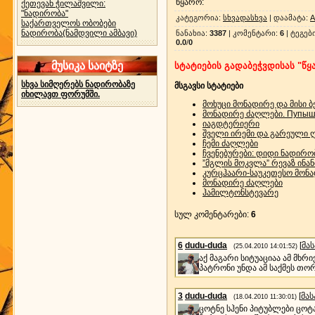
წყარო
:
ქეთევან ჭილაშვილი:
"ნადირობა"
კატეგორია
:
სხვადასხვა
|
დაამატა
:
A
საქართველოს ობობები
ნადირობა(ნამდვილი ამბავი)
ნანახია
:
3387
|
კომენტარი
:
6
|
ტეგებ
0.0
/
0
მუსიკა საიტზე
სტატიების გადაბეჭვდისას "წყა
სხვა სიმღერებს ნადირობაზე
მსგავსი სტატიები
იხილავთ ფორუმში.
მოხუცი მონადირე და მისი ბ
მონადირე ძაღლები. Пупышев
იაგდტერიერი
შველი ირემი და გარეული ღ
ჩემი ძაღლები
ჩვენებურები: დიდი ნადირო
”მგლის მოკვლა” რევაზ ინა
კურცჰაარი-საუკეთესო მონ
მონადირე ძაღლები
ჰამილტონსტევარე
სულ კომენტარები
:
6
6
dudu-duda
[
მა
(25.04.2010 14:01:52)
აქ მაგარი სიტუაციაა ამ მხრ
პატრონი უნდა ამ საქმეს თო
3
dudu-duda
[
მა
(18.04.2010 11:30:01)
ცოტნე სჰენი პიტუბლები ცოტ