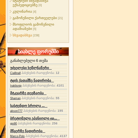
სტატიები სხვადასხვა
ექსპედიციებზე
[0]
კულინარია
[4]
გამოჩენილი ქართველები
[21]
მსოფლიოს გამოჩენილი
ადამიანები
[5]
სხვადასხვა
[158]
სიახლე ფორუმში
განახლებული 6 თემა
უძველესი ხეწლნაწერი
პასუხების რაოდენობა:
12
Ciallinall
ტყის ქათამზე ნადირობა
პასუხების რაოდენობა:
4101
Iraklisnip
მტკვარზე თევზაობა
პასუხების რაოდენობა:
55
Shaman
სასტენდო სროლა ...
პასუხების რაოდენობა:
195
akson777
ბრეტონული ეპანიოლი ep...
პასუხების რაოდენობა:
256
gio90
მწყერზე ნადირობა
პასუხების რაოდენობა:
4137
Marco-Polo