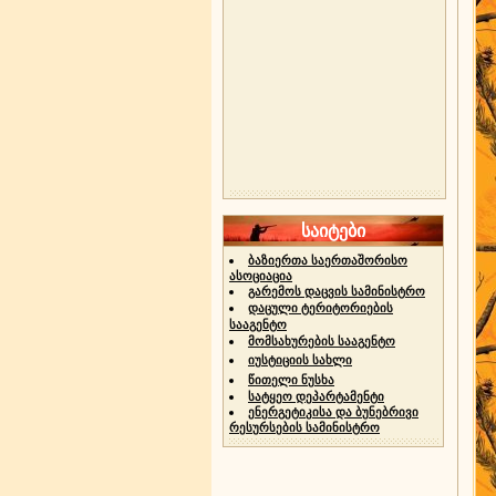
საიტები
ბაზიერთა საერთაშორისო
ასოციაცია
გარემოს დაცვის სამინისტრო
დაცული ტერიტორიების
სააგენტო
მომსახურების სააგენტო
იუსტიციის სახლი
წითელი ნუსხა
სატყეო დეპარტამენტი
ენერგეტიკისა და ბუნებრივი
რესურსების სამინისტრო