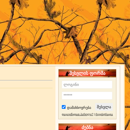
შესვლის ფორმა
დამახსოვრება
დაგავიწყდათ პაროლი?
|
რეგისტრაცია
ძებნა