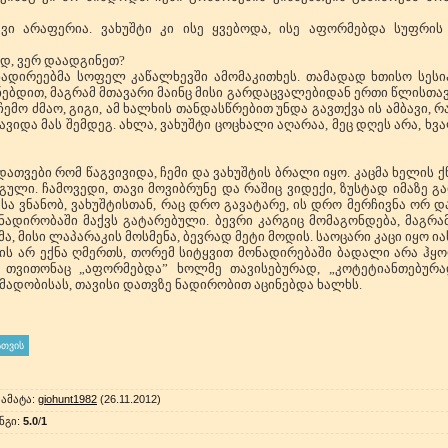
ვი არაფერია. ვახუშტი კი ისე ყვებოდა, ისე აფორმებდა სუფრის
ოდ, ვერ დაადგინეთ?
ნადირეებმა სოფელ კაწალხევში ამომაკითხეს. თამადად ხთისო სესია
ებდით, მაგრამ მთავარი მაინც მისი გარდაცვალებიდან ერთი წლისთავი
მო ძმაო, გიგი, ამ ხალხის თანდასწრებით უნდა გავთქვა ის ამბავი, რა
ავიდა მას შემდეგ. ახლა, ვახუშტი ცოცხალი აღარაა, მეც დღეს არა, ხ
დათვები რომ წაგვივიდა, ჩემი და ვახუშტის ბრალი იყო. კაცმა ხელის 
 გული. ჩამოვედი, თავი მოვიბრუნე და რაშიც ვიდექი, ზუსტად იმაზე გ
სა ვნანობ, ვახუშტისთან, რაც დრო გავატარე, ის დრო მერჩივნა ორ და
ნადირობაში მაქვს გატარებული. ბევრი კარგიც მომაგონდება, მაგრა
, მისი ლაპარაკის მოსმენა, ბევრად მეტი მოდის. საოცარი კაცი იყო ია
ვის არ ექნა ღმერთს, თორემ სიტყვით მონადირებაში ბადალი არა ჰ
 თვითონაც „აფორმებდა” ხოლმე თავისებურად, „კოტეტიანთებურად
მადობისას, თავისი დათვზე ნადირობით აცინებდა ხალხს.
ამატა
:
giohunt1982
(26.11.2012)
ნგი
:
5.0
/
1