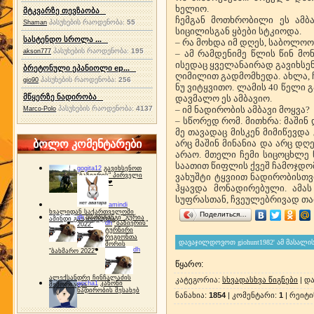
ხელიო.
მტკვარზე თევზაობა
ჩემგან მოთხრობილი ეს ამბა
პასუხების რაოდენობა:
55
Shaman
სიცილისგან ყბები სტკიოდა.
სასტენდო სროლა ...
– რა მოხდა იმ დღეს, საბოლო
პასუხების რაოდენობა:
195
akson777
– ამ რამდენიმე წლის წინ მო
ისედაც ყველანაირად გავიხსენ
ბრეტონული ეპანიოლი ep...
ღიმილით გადმომხედა. ახლა, ჩე
პასუხების რაოდენობა:
256
gio90
ნუ ვიტყვითო. ლამის 40 წელი გ
მწყერზე ნადირობა
დავმალო ეს ამბავიო.
პასუხების რაოდენობა:
4137
– იმ ნადირობის ამბავი მოყვა?
Marco-Polo
– სწორედ რომ. მითხრა: მაშინ 
მე თავადაც მისკენ მიმიწევდა
ბოლო კომენტარები
არც მაშინ მინანია და არც დღე
არაო. მთელი ჩემი სიცოცხლე 
საათით წიფლის ქვეშ ჩამოჯდომა
gogita12
გავიხსენოთ
"ბაზიერის" პირველი
ვახუშტი ტყვიით ნადირობისთ
ტურნირი ❤
ჰყავდა მონადირებული. ამას
სუფრასთან, ჩვეულებრივად თა
amindi
ხვალიდან საქართველოში
Поделиться…
dh
სპორტინგი "გურია
ამინდი გაუარესდება
dh
"ბაზიერის"
2022"
ტურნირი
რეგიონთა
შორის
dh
"ბახმარო 2022"
წყარო
:
ალექსანდრე ჩინჩალაძის
კატეგორია
:
სხვადასხვა წიგნები
|
და
gocha1
კანონი
მემორიალი
ნადირობის შესახებ
ნანახია
:
1854
|
კომენტარი
:
1
|
რეიტი