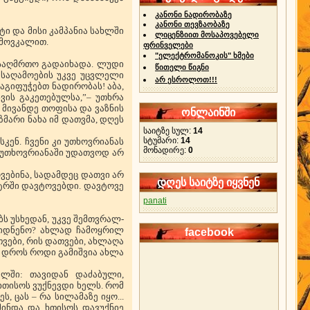
კანონი ნადირობაზე
კანონი თევზაობაზე
ტი და მისი კამპანია სახლში
ლიცენზიით მოსაპოვებელი
 მოვკალით.
ფრინველები
"ელექტრომანოკის" ხმები
ა საღმრთო გადაიხადა. ლუდი
წითელი წიგნი
საღამოების უკვე უცვლელი
არ ესროლოთ!!!
გაგიფუჭებთ ნადირობას! აბა,
ვის გაკეთებულსა,”– უთხრა
 მივანდე თოფისა და ვაზნის
ონლაინში
იზმარი ნახა იმ დათვმა, დღეს
საიტზე სულ:
14
სტუმარი:
14
კენ. ჩვენი კი უთხოვრიანას
მონადირე:
0
, უთხოვრიანაში უდათვოდ არ
ოვებინა, სადამდეც დათვი არ
დღეს საიტზე იყვნენ
მეტრში დავტოვებდი. დავტოვე
panati
ს უსხედან, უკვე შემთვრალ-
ავიდნენო? ახლად ჩამოყრილ
facebook
ვები, რის დათვები, ახლაღა
ა დროს როდი გამიშვია ახლა
ელში: თავიდან დაძაბული,
თისოს ვუქნევდი ხელს. რომ
 ცას – რა სილამაზე იყო...
ომინდა და ხთისოს დავუქნიე