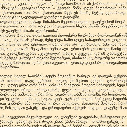
მოუდიოდა – გვიან შემოდგომაზე, როცა საღმრთოს, ან ქორწილს იხდიდა,
 ძმაკაცებს ვეპატიჟებოდით – ქეიფის წინა დღეს ნადირობას ვაწყ
 უხაროდათ. მათ რომ უხაროდათ, ჩვენ ეს მათზე მეტად გვიხაროდა,
ირევსაც ტყავგაუხდელად ვატანდით ქალაქში.
როდათ ყველაზე მეტად. წინასწარ მეკითხებოდნენ: ვახუშტი ხომ მოვა? 
ირდებოდა. ის კი არა, თავად ეპატიჟებოდა სხვას, „მთაში წაყვანის ღირ
ნტს ვახუშტის მთაში სტუმრობისა?
გვქონდა. 2 დღით ადრე ავედით ქალაქური ნაკრებით. მოგროვდნენ ფშა
 ხვალ, ჩვენთან ერთად, შენც უნდა წამოხვიდე სანადიროდო. დილით, 
თოფი ხელში არა მჭერიაო. ფშაველები არ ეშვებოდნენ, ამიტომ ვახუ
დათ, დათვებს შეაჭამოთ ჩემი თავი? ერთი უბრალო თოფი მაინც მომ
რთი გამოუსადეგარი „ცენტრალა” რაღაცა გვეგდო და ის გამოვუტანე
მის შემდეგ, ვახუშტიმ თავისი მეგობრები, ისინი ვისაც, როგორც თვითონ 
მ თქვენც წამოდით, აქ რა უნდა აკეთოთო. ერთად დავიძარით თოფიანებ
ნადირობა...
ვილად სავალ საორბის ტყეში მოგვეწყო სარეკი. იქ დათვის გეზებია.
ახოს ბოლოში დაეტოვებინათ, თავად კი ზემოთ გეზებში განაწილ
ე და კიდევ ერთი-ორი ბიჭი სარეკში წავედით. მთავარ საწოლებს, სულ 
ლილიყო. თბილი საწოლი ვნახე. ცოტა ხანს დავჯექი და დაველოდე თო
ური ხმა ისმოდა. ვერაფრით გავარჩიე, დამაინტერესა, რა ხდებოდა,
ი ბუჭყურას ახოში. იქ, სადაც გზებს უკრავენ ხოლმე მორეკილ ნადირს.
იგივე უცნაური ხმა, ოღონდ უფრო ძლიერად, ქვევიდან მომესმა. ჩავ
, წინ უდგათ ვახუშტი და დროდადრო იქუხებს სიცილი. დავეშვი მათკ
 ამ სიტყვებით მივუახლოვდი. აი, ვახუშტიმ დაგვიძახა, ჩამოდითო 
აი, შენ! დათვი კი არა, მოდი, ყანწი გამომართვი! – მითხრა ვახუშტიმ 
კვლაზე ილაპარაკებს?! ის დათვი რა, ამ ბუნების სილამაზე არ არისო?