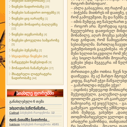
წიგნები ბაზიერობაზე
[10]
როგორ მირბოდაო!..
წიგნები ნადირობაზე
[20]
– ახლა გასაგებია, თუ რატომ 
– ბიჭებმა მითხრეს იმ დათვზე
წიგნები სანადირო თოფებზე
[8]
რომ გამოვუშვით, მე და ჩემმა
წიგნები ცივ იარაღზე
[1]
– იმის შემდეგ თუ წასულხართ
წიგნები მონადირე ძაღლებზე
– როგორ არა. მეორედაც იგივ
[12]
ჩვეულებრივ დათვისელ მინდ
წიგნები თევზაობაზე
[4]
მონაწილე, აღარ მოეშვა ვახუშტ
რად გინდათ, რომ წამიყვანოთ
წიგნები ცხოველთა სამყაროზე
სესიაშვილმა. მართლაც წავედი
[5]
ვახუშტისთვის გაგებინება. ის უ
წიგნები ბუნებაზე
[2]
შენი ხელით სიკვდილი რომ უწე
სხვადასხვა წიგნები
[64]
ასე სიცილ-ხარხარში მოვიარე
ნაწყვეტები წიგნებიდან
გეზები უნდა შეგვეკრა. იმ წე
[9]
იქნებაო.
მონადირის ჩანაწერები
[27]
ძირითადი გეზი ოთხია. ჩვენ ხ
მხატვრული ლიტერატურა
დაიწევდა. მე აქ მარტო მტოვე
ნადირობაზე
[44]
კიდეც, მაგრამ ეჭვი მაწვალებდ
– გამართლდა თქვენი ეჭვი?
– (იცინის) უშედეგოდ მომთავრ
სიახლე ფორუმში
შექეიფებული, გალექსილ-გაც
ფოთოლში კვალი არ გაირკვეოდა
განახლებული 6 თემა
ჩამოვიარე, იქ ვიჯექ სულა, –
გამეშვაო. ყვირილზე ემჩნეოდა
უძველესი ხეწლნაწერი
ამის შემდეგ, ვახუშტი „და
პასუხების რაოდენობა:
12
Ciallinall
თოფმომარჯვებული ველოდი დათ
ტყის ქათამზე ნადირობა
არაფერი გამოჩნდა, თანდათან 
პასუხების რაოდენობა:
4101
Iraklisnip
რა სიამოვნება... მოკვლა და