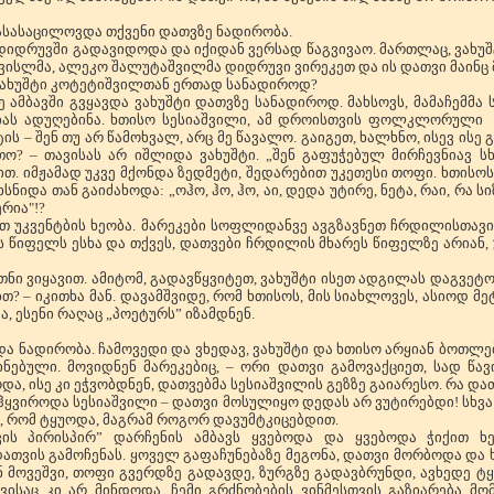
გასასაცილოვდა თქვენი დათვზე ნადირობა.
, დიდრუვში გადავიდოდა და იქიდან ვერსად წაგვივაო. მართლაც, ვახუშ
 ქვისლმა, ალეკო შალუტაშვილმა დიდრუვი ვირეკეთ და ის დათვი მაინც
 ვახუშტი კოტეტიშვილთან ერთად სანადიროდ?
ე ამბავში გვყავდა ვახუშტი დათვზე სანადიროდ. მახსოვს, მამაჩემმ
იას ადუღებინა. ხთისო სესიაშვილი, ამ დროისთვის ფოლკლორული 
ის – შენ თუ არ წამოხვალ, არც მე წავალო. გაიგეთ, ხალხნო, ისევ ისე 
ო? – თავისას არ იშლიდა ვახუშტი. „შენ გაფუჭებულ მირჩევნიავ სხ
თ. იმჟამად უკვე მქონდა ზედმეტი, შედარებით უკეთესი თოფი. ხთისოს
ხსნიდა თან გაიძახოდა: „ოჰო, ჰო, ჰო, აი, დედა უტირე, ნეტა, რაი, რა ს
რია"!?
თ უკვენტბის ხეობა. მარეკები სოფლიდანვე ავგზავნეთ ჩრდილისთავის
ლს წიფელს ესხა და თქვეს, დათვები ჩრდილის მხარეს წიფელზე არიან
უთნი ვიყავით. ამიტომ, გადავწყვიტეთ, ვახუშტი ისეთ ადგილას დაგვეტ
ბთ? – იკითხა მან. დავამშვიდე, რომ ხთისოს, მის სიახლოვეს, ასიოდ 
ა, ესენი რაღაც „პოეტურს” იზამდნენ.
და ნადირობა. ჩამოვედი და ვხედავ, ვახუშტი და ხთისო არყიან ბოთლებ
ინებული. მოვიდნენ მარეკებიც, – ორი დათვი გამოვაქციეთ, სად წ
, ისე კი ეჭვობდნენ, დათვებმა სესიაშვილის გეზზე გაიარესო. რა დათ
 გაჰყვიროდა სესიაშვილი – დათვი მოსულიყო დედას არ ვუტირებდი! სხვ
, რომ ტყუოდა, მაგრამ როგორ დავუმტკიცებდით.
თვის პირისპირ” დარჩენის ამბავს ყვებოდა და ყვებოდა ჭიქით ხ
ვის გამოჩენას. ყოველ გაფაჩუნებაზე მეგონა, დათვი მორბოდა და ხ
მოვეშვი, თოფი გვერდზე გადავდე, ზურგზე გადავბრუნდი, ავხედე ტყეს,
თვისაც კი არ მინდოდა. ჩემი გრძნობების ვინმესთვის გაზიარება მ