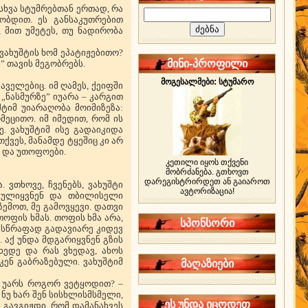
 სხვა სტუმრებთან ერთად, რა
ობდით. ეს განსაკუთრებით
 მით უმეტეს, თუ ნადირობა
ვახუშტის ხომ ეპატიჟებითო?
მინი-პროფილი
ს” თავის მეგობრებს.
მოგესალმები: სტუმარო
ველებიც. იმ ღამეს, ქეიფში
„ნასმურზე” იუარა – კარგით
შტიმ უიარაღობა მოიმიზეზა:
ეცითო. იმ იმედით, რომ ის
. ვახუშტიმ ისე გადაიკიდა
თქვეს, მანამდე ტყეშიც კი არ
ი და უთოფოები.
კეთილი იყოს თქვენი
მობრძანება. გთხოვთ
დარეგისტრირდეთ ან გაიაროთ
 ვთხოვე, ჩვენებს, ვახუშტი
ავტორიზაცია!
ებულიყვნენ და თბილისელი
ზემოთ, მე გამოვყევი. დათვი
ფის ხმას. თოფის ხმა არა,
სპონსორი
 სწრაფად გადავიარე კიდევ
 აქ უნდა მდგარიყვნენ გზის
იხედე და რას ვხედავ, ახოს
ენ გაბრაზებული. ვახუშტიმ
მაღაზიები
და უარს როგორ ვეტყოდით? –
– ნუ ხარ შენ სისხლისმსმელი,
ეს უნდა იცოდეთ
! გავგიჟდი, რომ დამანახვეს