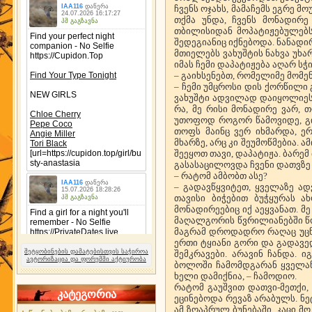
ჩვენს ოჯახს, მამაჩემს ეგრე 
თქმა უნდა, ჩვენს მონადირე
თბილისიდან მოპატიჟებულებს
შედეგიანიც იქნებოდა. ნანად
მთიელებს ვახუშტის ნახვა უხა
იმას ჩემი დაპატიჟება აღარ სჭ
– გაიხსენებთ, რომელიმე მომე
– ჩემი უმცროსი დის ქორწილი 
ვახუშტი ადვილად დაიყოლიეს,
რა, მე რისი მონადირე ვარ, 
უთოფოდ როგორ წამოვიდე, გინ
თოფს მაინც ვერ იხმარდა, ე
მხარზე, არც კი შეუმოწმებია. ა
შეეყოთ თავი, დაპატიჟა. ბარე
გასასაცილოვდა ჩვენი დათვზე 
– რატომ ამბობთ ასე?
– გადავწყვიტეთ, ყველაზე ად
თავისი ბიჭებით ბუჭყურას 
მონადირეებიც იქ აეყვანათ. მ
მაღალგორის წვრილიანებში წო
მაგრამ დროდადრო რაღაც უცნა
ერთი ტყიანი გორი და გადავედ
შეტყობინების დამატებისთვის საჭიროა
შემკრავები. არავინ ჩანდა. 
ავტორიზაცია და ფორუმში აქტიურობა
ბოლოში ჩამომდგარან ყველანი
ხელი დამიქნია, – ჩამოდიო.
რატომ გაუშვით დათვი-მეთქი,
კატეგორია
ეცინებოდა რევაზ არაბულს. ნეტ
ამ ზღაპრულ ბუნებაში, კაცი მო