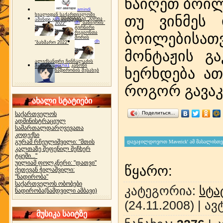
წაიღეთ ბოილ
amindi
ხვალიდან საქართველოში
თუ ვინმეს 
dh
სპორტინგი "გურია
ამინდი გაუარესდება
dh
"ბაზიერის"
2022"
ტურნირი
რეგიონთა
ბოილებისათ
შორის
dh
"ბახმარო 2022"
მონტაჟის გა
ალექსანდრე ჩინჩალაძის
gocha1
კანონი
მემორიალი
ხერხდება ათ
ნადირობის შესახებ
როგორ გავა
ახალი სტატიები
Поделиться…
საქართველოს
ადმინისტრაციულ
სამართალდარღვევათა
კოდექსი
გურამ რჩეულიშვილი: "მთის
კალთაზე შეფენილ მეჩხერ
ტყეში..."
უილიამ ფოლკნერი: "დათვი"
წყარო
:
ქეთევან ჭილაშვილი:
"ნადირობა"
საქართველოს ობობები
კატეგორია
:
სტა
ნადირობა(ნამდვილი ამბავი)
(24.11.2008) |
ავ
მუსიკა საიტზე