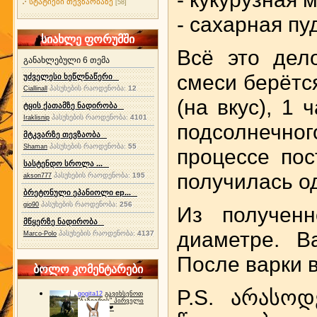
სტატიები თევზაობაზე
[58]
- сахарная пуд
სიახლე ფორუმში
Всё это дел
განახლებული 6 თემა
смеси берётс
უძველესი ხეწლნაწერი
პასუხების რაოდენობა:
12
Ciallinall
(на вкус), 1 
ტყის ქათამზე ნადირობა
პასუხების რაოდენობა:
4101
Iraklisnip
подсолнечно
მტკვარზე თევზაობა
პასუხების რაოდენობა:
55
Shaman
процессе пос
სასტენდო სროლა ...
получилась о
პასუხების რაოდენობა:
195
akson777
ბრეტონული ეპანიოლი ep...
პასუხების რაოდენობა:
256
gio90
Из полученн
მწყერზე ნადირობა
диаметре. В
პასუხების რაოდენობა:
4137
Marco-Polo
После варки 
ბოლო კომენტარები
P.S. არასო
gogita12
გავიხსენოთ
"ბაზიერის" პირველი
ტურნირი ❤