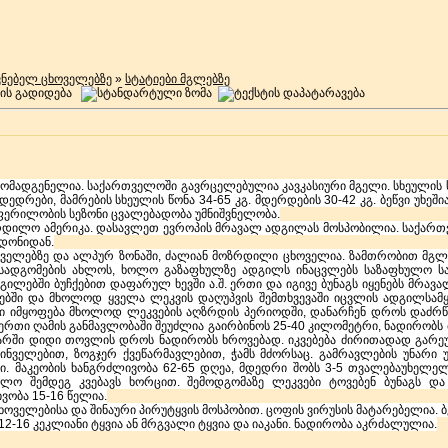
ავნებელ ცხოველებზე
»
სტატიები მგლებზე
მადგენელია. საქართველოში გავრცელებულია კავკასიური მგელი. სხეულის სი
ედრები, მამრების სხეულის წონა 34-65 კგ. მდერდების 30-42 კგ. ბეწვი უხეშ
ეფერილობის სეზონი ცვალებადობა უმნიშვნელობა.
ჩრდილო ამერიკა. დასავლეთ ევროპის მრავალ ადგილას მოსპობილია. საქარ
 დონიდან.
ი, ველებზე და ალპურ ზონაში, ძალიან მოზრდილი ცხოველია. ზამთრობით მგლ
სადგომების ახლოს, ხოლო გაზაფხულზე ადგილს ინაცვლებს საზაფხულო საძო
ილებში ბუჩქებით დაფარულ ხევში ა.შ. ერთი და იგივე ბუნაგს იყენებს მრავ
ეებში და მხოლოდ ყველა ლეკვის დაღუპვის შემთხვევაში იცვლის ადგილსამყ
გში იმყოფება მხოლოდ ლეკვების აღზრდის პერიოდში, დანარჩენ დროს დაძრწი
ერთი ღამის განმავლობაში შეუძლია გაირბინოს 25-40 კილომეტრი, ნადირობს 
ტარში დიდი თოვლის დროს ნადირობს ხროვებად. იკვებება ძირითადად გარე
ველებით, ზოგჯერ ქვეწარმავლებით, ჭამს მძორსაც. გამრავლების უნარი უ
ი. მაკეობის ხანგრძლივობა 62-65 დღეა, მდედრი შობს 3-5 თვალებაუხელე
ოლო შემდეგ კვებავს ხორცით. შემოდგომაზე ლეკვები ტოვებენ ბუნაგს დ
ვობა 15-16 წელია.
ოველებისა და შინაური პირუტყვის მოსპობით. ცოფის ვირუსის მატარებელია. ბე
2-16 კეკლიანი ტყვია ან მრგვალი ტყვია და იაკანი. ნადირობა აკრძალულია.