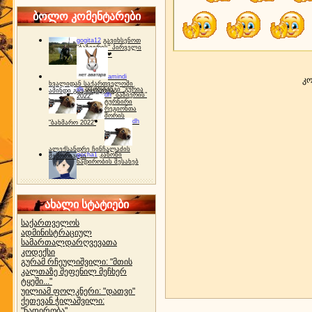
ბოლო კომენტარები
gogita12
გავიხსენოთ
"ბაზიერის" პირველი
ტურნირი ❤
amindi
კო
ხვალიდან საქართველოში
dh
სპორტინგი "გურია
ამინდი გაუარესდება
dh
"ბაზიერის"
2022"
ტურნირი
რეგიონთა
შორის
dh
"ბახმარო 2022"
ალექსანდრე ჩინჩალაძის
gocha1
კანონი
მემორიალი
ნადირობის შესახებ
ახალი სტატიები
საქართველოს
ადმინისტრაციულ
სამართალდარღვევათა
კოდექსი
გურამ რჩეულიშვილი: "მთის
კალთაზე შეფენილ მეჩხერ
ტყეში..."
უილიამ ფოლკნერი: "დათვი"
ქეთევან ჭილაშვილი:
"ნადირობა"