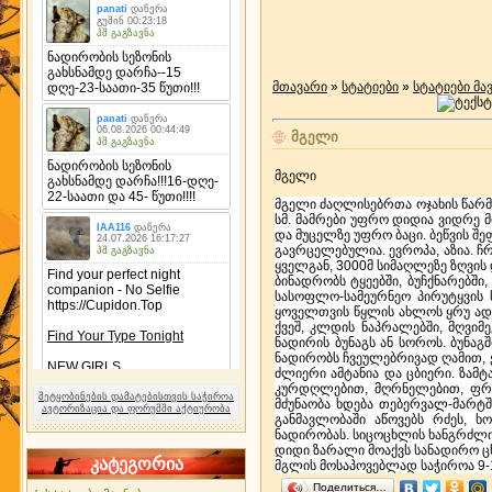
მთავარი
»
სტატიები
»
სტატიები მ
მგელი
მგელი
მგელი ძაღლისებრთა ოჯახის წარმო
სმ. მამრები უფრო დიდია ვიდრე მდ
და მუცელზე უფრო ბაცი. ბეწვის შ
გავრცელებულია. ევროპა, აზია. 
ყველგან, 3000მ სიმაღლეზე ზღვის
ბინადრობს ტყეებში, ბუჩქნარებშ
სასოფლო-სამეურნეო პირუტყვის 
ყოველთვის წყლის ახლოს ყრუ ადგ
ქვეშ, კლდის ნაპრალებში, მღვიმ
ნადირის ბუნაგს ან სოროს. ბუნა
ნადირობს ჩვეულებრივად ღამით, 
ძლიერი ამტანია და ცბიერი. ზამ
კურდღლებით, მღრნელებით, ფრინ
შეტყობინების დამატებისთვის საჭიროა
მძუნაობა ხდება თებერვალ-მარტშ
ავტორიზაცია და ფორუმში აქტიურობა
განმავლობაში აწოვებს რძეს, ხ
ნადირობას. სიცოცხლის ხანგრძლი
დიდი ზარალი მოაქვს სანადირო ცხ
კატეგორია
მგლის მოსაპოვებლად საჭიროა 9-1
Поделиться…