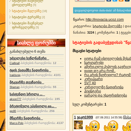
სტატიები მავნებელ
ცხოველებზე
[5]
სტატიები მგლებზე
[16]
სტატიები ტურებზე
[2]
წყარო
:
http://inovacia.ucoz.com
სტატიები მავნებელ
კატეგორია
:
სტატიები მგლებზე
|
დაა
ფრინველებზე
[5]
ნანახია
:
3224
|
კომენტარი
:
1
|
ტეგებ
სიახლე ფორუმში
სტატიების გადაბეჭვდისას "წყა
მსგავსი სტატიები
განახლებული 6 თემა
უძველესი ხეწლნაწერი
ცოტა რამ ცხოველების შესა
სატყუარები
პასუხების რაოდენობა:
12
Ciallinall
ამერიკული პეპლის გავრცელ
ტყის ქათამზე ნადირობა
იცით თუ არა რომ..
რა არის წყურვილი? რატომ 
პასუხების რაოდენობა:
4101
Iraklisnip
კურცჰაარი
მტკვარზე თევზაობა
SVT 40
კურდღელზე ნადირობა
პასუხების რაოდენობა:
55
Shaman
პოინტერი
სასტენდო სროლა ...
იარაღი და უსაფრთხოება
პასუხების რაოდენობა:
195
akson777
სულ კომენტარები
:
1
ბრეტონული ეპანიოლი ep...
პასუხების რაოდენობა:
256
gio90
1
ვაკო1999
[
მას
(07.09.2011 14:55:58)
მწყერზე ნადირობა
პასუხების რაოდენობა:
4137
Marco-Polo