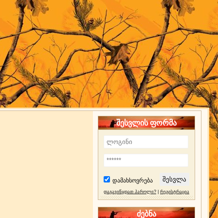
შესვლის ფორმა
დამახსოვრება
დაგავიწყდათ პაროლი?
|
რეგისტრაცია
ძებნა