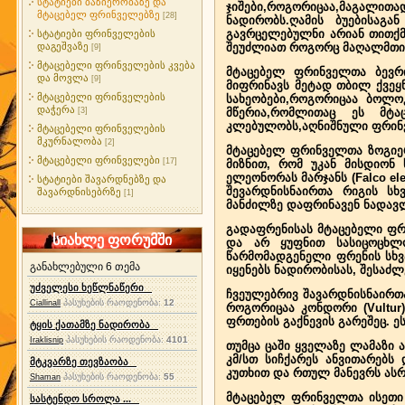
სტატიები ბაზიერობაზე და
ჯიშები,როგორიცაა,მაგალითა
მტაცებელ ფრინველებზე
[28]
ნადირობს.ღამის ბუებისაგა
გავრცელებულნი არიან თითქმ
სტატიები ფრინველების
დაგეშვაზე
შეუძლიათ როგორც მაღალმთიან
[9]
მტაცებელი ფრინველების კვება
მტაცებელ ფრინველთა ბევრ
და მოვლა
[9]
მიფრინავს მეტად თბილ ქვეყნ
მტაცებელი ფრინველების
სახეობები,როგორიცაა ბოლო
დაჭერა
[3]
მწერია,რომლითაც ეს მტა
კლებულობს,აღნიშნული ფრინვ
მტაცებელი ფრინველების
მკურნალობა
[2]
მტაცებელ ფრინველთა ზოგიერ
მტაცებელი ფრინველები
[17]
მიზნით, რომ უკან მისდიონ 
ელეონორას მარჯანს (Falco el
სტატიები შავარდნებზე და
შევარდნისნაირთა რიგის ს
შავარდნისებრზე
[1]
მანძილზე დაფრინავენ ნადავ
გადაფრენისას მტაცებელი ფრ
სიახლე ფორუმში
და არ ყუფნით სასიცოცხლო
წარმომადგენელი ფრენის სხვ
განახლებული 6 თემა
იყენებს ნადირობისას, შესაძ
უძველესი ხეწლნაწერი
ჩვეულებრივ შავარდნისნაირთ
პასუხების რაოდენობა:
12
Ciallinall
როგორიცაა კონდორი (Vultur)
ფრთების გაქნევის გარეშეც. 
ტყის ქათამზე ნადირობა
პასუხების რაოდენობა:
4101
Iraklisnip
თუმცა ცაში ყველაზე ლამაზი 
კმ/სთ სიჩქარეს ანვითარებს
მტკვარზე თევზაობა
კუთხით და რთულ მანევრს ასრ
პასუხების რაოდენობა:
55
Shaman
მტაცებელ ფრინველთა ისეთი
სასტენდო სროლა ...