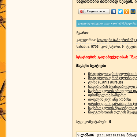
ნადირობის ძირითად წესებს, 
Поделиться…
წყარო
:
კატეგორია
:
სტატიები ბაზიერობაზე
ნანახია
:
9703
|
კომენტარი
:
9
|
ტეგებ
სტატიების გადაბეჭვდისას "წყა
მსგავსი სტატიები
მტაცებელი ფრინველებით ნა
მტაცებელი ფრინველები და 
ტურა (Canis aureus)
ნადირობის სტანდარტული 
საქართველოს არიდული და 
ფრინველთა სამყარო
თოვლის ჯიქი ანუ ირბისი
ფრინველთა კარაბადინი (ე
საქართველოს მტაცებელი 
ნიჟეგოროდის ოლქის მტაცებ
სულ კომენტარები
:
9
9
ლაშა86
[
მასა
(22.01.2012 19:13:16)