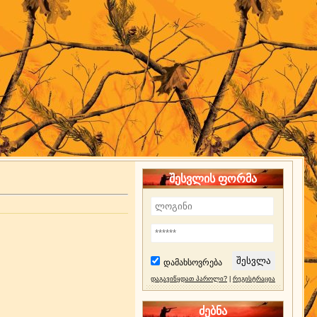
შესვლის ფორმა
დამახსოვრება
დაგავიწყდათ პაროლი?
|
რეგისტრაცია
ძებნა