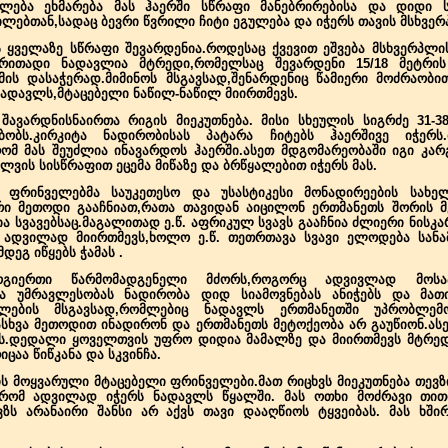
ულება ეხმარება მას ჰაერში სწრაფი მანებრირებისა და დიდი სი
ლებთან,სადაც ბევრი წვრილი ჩიტი ეგულება და იჭერს თავის მსხვერ
ყველაზე სწრაფი შევარდენია.როდესაც ქვევით ეშვება მსხვერპლის
ძირითადი ნადავლია მტრედი,რომელსაც შევარდენი 15/18 მეტრი
მის დასაჭერად.მიმინოს მსგავსად,შენარდენიც წამიერი მოძრაობი
ნადავლს,მტაცებელი ნაწილ-ნაწილ მიირთმევს.
, შავარდნისნაირთა რიგის მიეკუთნება. მისი სხეულის სიგრძე 31-38
ობს.კირკიტა ნადირობისას პატარა ჩიტებს ჰაერშივე იჭერს
რომ მას შეუძლია ინავარდოს ჰაერში.ასეთ მდგომარეობაში იგი კა
ელვის სისწრაფით ეცემა მიწაზე და ბრწყალებით იჭერს მას.
ა ფრინველებმა საუკეთესო და უსასტიკესი მონადირეების სახე
რი მეთოდი გააჩნიათ,რათა თავიდან აიცილონ ერთმანეთს შორის მ
მია სვავებსაც.მაგალითად ე.წ. აფრიკულ სვავს გააჩნია ძლიერი ნის
დვილად მიირთმევს,ხოლო ე.წ. თეთრთავა სვავი ელოდება სანამ
ეგ იწყებს ჭამას .
გიერთი წარმომადგენელი მძორს,როგორც ადვივლად მოსაპო
თა უმრავლესობას ნადირობა დიდ სიამოვნებას ანიჭებს და მათ
ელების მსგავსად,რომლებიც ნადავლს ერთმანეთში უპრობლემ
სხვა მეთოდით ინადირონ და ერთმანეთს მეტოქეობა არ გაუწიონ.ასე
.დედალი ყოველთვის უფრო დიდია მამალზე და მიირთმევს მტრედებ
ცაა წიწკანა და სკვინჩა.
ზის მოყვარული მტაცებელი ფრინველები.მათ რიცხვს მიეკუთნება თევ
 რომ ადვილად იჭერს ნადავლს წყალში. მას ოთხი მოძრავი თით
ზს არანაირი შანსი არ აქვს თავი დააღწიოს ტყვეიბას. მას ხშირ