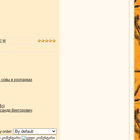
E
W
 совы в зоопарках
ზე)
андр Викторович
 order: