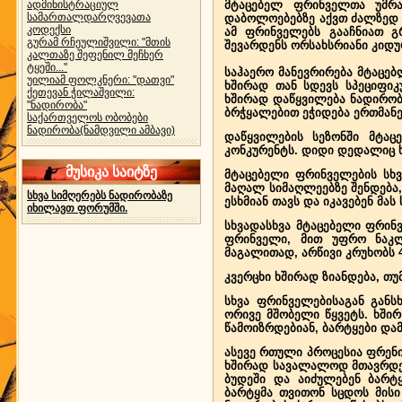
ადმინისტრაციულ
მტაცებელ ფრინველთა უმრა
სამართალდარღვევათა
დაბოლოებებზე აქვთ ძალზედ 
კოდექსი
ამ ფრინველებს გააჩნიათ გ
გურამ რჩეულიშვილი: "მთის
შევარდენს ორსახსრიანი კიდუ
კალთაზე შეფენილ მეჩხერ
ტყეში..."
საჰაერო მანევრირება მტაცებ
უილიამ ფოლკნერი: "დათვი"
ხშირად თან სდევს სპეციფიკ
ქეთევან ჭილაშვილი:
ხშირად დაწყვილება ნადირობი
"ნადირობა"
ბრჭყალებით ეჭიდება ერთმანე
საქართველოს ობობები
ნადირობა(ნამდვილი ამბავი)
დაწყვილების სეზონში მტაც
კონკურენტს. დიდი დედალიც ხშ
მუსიკა საიტზე
მტაცებელი ფრინველების სხვ
მაღალ სიმაღლეებზე შენდება,
სხვა სიმღერებს ნადირობაზე
ესხმიან თავს და იკავებენ მას
იხილავთ ფორუმში.
სხვადასხვა მტაცებელი ფრინ
ფრინველი, მით უფრო ნაკლე
მაგალითად, არწივი კრუხობს 4
კვერცხი ხშირად ზიანდება, თუ
სხვა ფრინველებისაგან განს
ორივე მშობელი წყვეტს. ხში
წამოიზრდებიან, ბარტყები და
ასევე რთული პროცესია ფრენი
ხშირად სავალალოდ მთავრდებ
ბუდეში და აიძულებენ ბარტყ
ბარტყმა თვითონ სცდოს მის