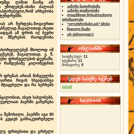
ას,თუმცა ღამით მაინც არ
 უწოდებენ.ისინი ძალიან
კანონი ნადირობაზე
კანონი თევზაობაზე
დაპტირებული,რომ არსებობა
ლიცენზიით მოსაპოვებელი
ტუნდრებში.
ფრინველები
ას არ ჩერდება.ზოგიერთი
"ელექტრომანოკის" ხმები
ძებნელად.მაგალითად,ისეთი
წითელი წიგნი
ადგან ამ დროს იქ ბევრი
არ ესროლოთ!!!
და მწერების რაოდენობა
ონლაინში
 ახორციელებენ მხოლოდ იმ
ნებენ. მაგალითად, ე. წ.
საიტზე სულ:
11
რენი ფრინველების დევნაში.
სტუმარი:
11
დ რამდენიმე კილომეტრის
მონადირე:
0
რ ფრენას არიან მიჩვეულნი
დღეს საიტზე იყვნენ
აირთა რიგის სხვადასხვა
მტაცებელი და რა ხერხებს
panati
ყალობით, ისეთ სახეობებს,
facebook
 შეუძლიათ ჰაერში გაჩერება
.
ა შემოსილი. ჰაერში იგი 80
ს კეცავს განსაკუთრებული
ოკლე ფრთებითა და გრძელი