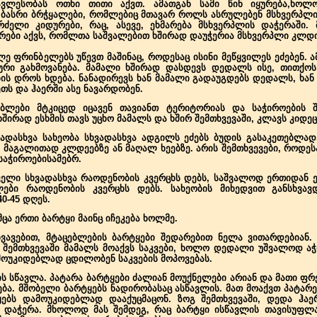
ვლესობას ოთხი თითი აქვთ. ამათგან სამი წინ იყურება,ხოლო
ბასრი ბრჭყალები, რომლებიც მთავარ როლს ასრულებენ მსხვერპლი
რძელი კიდურები, რაც, ასევე, ეხმარება მსხვერპლის დაჭერაში.
რები აქვს, რომლთა საშვალებით ხშირად დაუჭერია მსხვერპლი კლდ
ლე ფრინბელებს უწევთ მაშინაც, როდესაც ისინი მეწყვილეს ეძებენ. 
ური გახმოვანება. მამალი ხშირად დასდევს დედალს ისე, თითქოს 
ს დროს ხდება. ნანადირევს ხან მამალი გადაუგდებს დედალს, ხან კ
თს და ჰაერში ასე ნავარდობენ.
ებლები მტკიცედ იცავენ თავიანთ ტერიტორიას და საჭიროების შე
ირად ესხმის თავს უცხო მამალს და ხშირ შემთხვევაში, კლავს კიდეც 
ადასხვა სახეობა სხვადასხვა ადგილს ეძებს ბუდის გასაკეთებლად
 მაგალითად კლდეებზე ან მაღალ ხეებზე. არის შემთხვევები, როდეს
 საჭიროებისამებრ.
ველი სხვადასხვა რაოდენობის კვერცხს დებს, საშვალოდ ერთიდან 
ბი რაოდენობის კვერცხს დებს. სახეობის მიხედვით განსხვავდ
0-45 დღეს.
მცა ერთი ბარტყი მაინც იჩეკება ხოლმე.
ხვავებით, მტაცებლების ბარტყები შედარებით ნელა ვითარდებიან. 
რ შემთხვევაში მამალს მოაქვს საკვები, ხოლო დედალი უშვალოდ აჭ
მოუკიდებლად ცდილობენ საკვების მოპოვებას.
ს სწავლა. პატარა ბარტყები ძალიან მოუქნელები არიან და მათი ფრ
ა. მშობელი ბარტყებს ნადირობასაც ასწავლის. მათ მოაქვთ პატარე
ებს დამოუკიდებლად დააქუცმაცონ. ზოგ შემთხვევაში, დედა ჰაერ
ი დაჭერა. მხოლოდ მას შემდეგ, რაც ბარტყი ისწავლის თავისუფლ