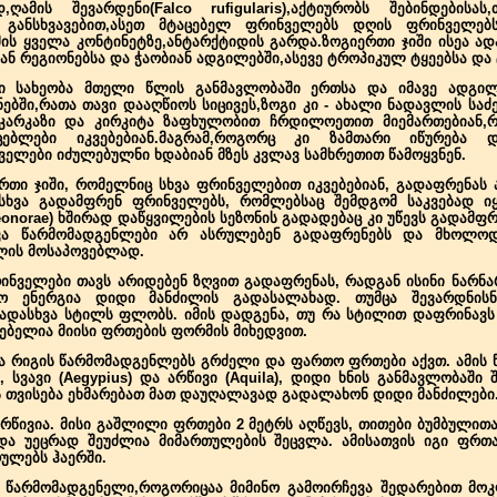
დ,ღამის შევარდენი(Falco rufigularis),აქტიურობს შებინდების
ნ განსხვავებით,ასეთ მტაცებელ ფრინველებს დღის ფრინველებს
ის ყველა კონტინეტზე,ანტარქტიდის გარდა.ზოგიერთი ჯიში ისეა ა
 რეგიონებსა და ჭაობიან ადგილებში,ასევე ტროპიკულ ტყეებსა და 
ი სახეობა მთელი წლის განმავლობაში ერთსა და იმავე ადგილ
ებში,რათა თავი დააღწიოს სიცივეს,ზოგი კი - ახალი ნადავლის სა
კარკაზი და კირკიტა ზაფხულობით ჩრდილოეთით მიემართებიან,რ
ცებლები იკვებებიან.მაგრამ,როგორც კი ზამთარი იწურება 
ელები იძულებულნი ხდაბიან მზეს კვლავ სამხრეთით წამოყვნენ.
თი ჯიში, რომელნიც სხვა ფრინველებით იკვებებიან, გადაფრენას
სხვა გადამფრენ ფრინველებს, რომლებსაც შემდგომ საკვებად იყე
eonorae) ხშირად დაწყვილების სეზონის გადადებაც კი უწევს გადამფ
ხვა წარმომადგენლები არ ასრულებენ გადაფრენებს და მხოლო
ლის მოსაპოვებლად.
ინველები თავს არიდებენ ზღვით გადაფრენას, რადგან ისინი ნარნა
 ენერგია დიდი მანძილის გადასალახად. თუმცა შევარდნისნ
ადასხვა სტილს ფლობს. იმის დადგენა, თუ რა სტილით დაფრინავს 
ლებელია მიისი ფრთების ფორმის მიხედვით.
ა რიგის წარმომადგენლებს გრძელი და ფართო ფრთები აქვთ. ამის წ
, სვავი (Aegypius) და არწივი (Aquila), დიდი ხნის განმავლობაში
ეს თვისება ეხმარებათ მათ დაუღალავად გადალახონ დიდი მანძილები
არწივია. მისი გაშლილი ფრთები 2 მეტრს აღწევს, თითები ბუმბულითა
 და უეცრად შეუძლია მიმართულების შეცვლა. ამისათვის იგი ფრთა
ულებს ჰაერში.
 წარმომადგენელი,როგორიცაა მიმინო გამოირჩევა შედარებით მ