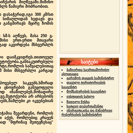
ჩქარის მიღწევაში.მიმინო
პლს წამიერი მოძრაობით.
 დასაჭერად,იგი 300 კმ/სთ
ს სიმაღლიდან ხედავს და
თ განგმირავს მცირე ზომის
 სმ-ს აღწევს, მასა 250 გ-
.მისი ერთ-ერთი მთავარი
რგად აკვირდება მსხვერპლს
ლი დაიმკვიდრეს.თითოეულ
ეტოქეობა.განსაკუთრებული
საიტები
კარტი,რომლის საშვალებითაც
ბაზიერთა საერთაშორისო
 მისი მსხვერპლი კარგად
ასოციაცია
გარემოს დაცვის სამინისტრო
ვებელ საკვებს,ხშირად
დაცული ტერიტორიების
ი ცხოვრების განუყოფელი
სააგენტო
ოდ ინაწილებენ,მონადირე
მომსახურების სააგენტო
ვე,მეტოქეობა არ არსებობს
იუსტიციის სახლი
ს,მამლები კი იკვებებიან
წითელი ნუსხა
სატყეო დეპარტამენტი
ენერგეტიკისა და ბუნებრივი
ზიჭამია შევარდენი, რომლის
რესურსების სამინისტრო
ი აქვს, რომლებიც კრავენ
ად "მფრინავ მეთევზესაც"