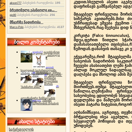
კუდით.სხეულის ასეთი აგებ
პასუხების რაოდენობა:
195
akson777
დაფრინავს გამწვანებულ ადგი
ბრეტონული ეპანიოლი ep...
მტაცებელ ფრინველთა შორის 
პასუხების რაოდენობა:
256
gio90
სიჩქარეს ავითარებს.მისი 
მწყერზე ნადირობა
უსწრაფესად ეშვება ქვემოთ 
პასუხების რაოდენობა:
4137
მსხვერპლს.რაც შეეხება დიდ 
Marco-Polo
კირკიტა (Falco tinnunculus)
მდეა,ფერით წითელი სჭარბ
ბოლო კომენტარები
დამახასიათებელი თვისებაა,
ზემოდან.დანახვის თანავე კი 
gogita12
გავიხსენოთ
"ბაზიერის" პირველი
ეჭვგარეშეა,რომ მტაცებელმ
ტურნირი ❤
სახეობას ნადირობის საკუთა
ჩვევები ახასიათებთ ლეში ჭა
amindi
ახლად მოკლულ ნადავლსაც ა
ხვალიდან საქართველოში
dh
სპორტინგი "გურია
ამინდი გაუარესდება
დალპება და მხოლოდ ამის შემდ
dh
"ბაზიერის"
2022"
ტურნირი
რეგიონთა
მტაცებელ ფრინველთა ზო
შორის
მიირთმევს.თუმცა მტაცებელ
dh
"ბახმარო 2022"
ნაწილია.ლეშიჭამია ფრინვ
სახეობებიც ცდილობენ სხვადა
ალექსანდრე ჩინჩალაძის
დედლებსა და მამლებს შორის
gocha1
კანონი
მემორიალი
ნადირობის შესახებ
ისეთი პატარა ჩიტებით,როგორი
აღსანიშნავია, აგრეთვე, თევ
ბრჭყალებიც ისეა აგებული,
ახალი სტატიები
სპეციალურ პოზიციას და თევ
უწოდებენ.
საქართველოს