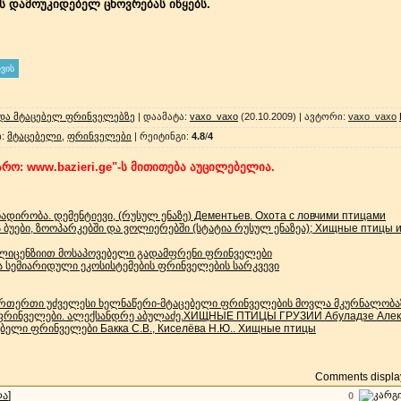
ის დამოუკიდებელ ცხოვრებას იწყებს.
 და მტაცებელ ფრინველებზე
|
დაამატა
:
vaxo_vaxo
(20.10.2009) |
ავტორი
:
vaxo_vaxo
ი
:
მტაცებელი
,
ფრინველები
|
რეიტინგი
:
4.8
/
4
რო: www.bazieri.ge"-ს მითითება აუცილებელია.
დირობა. დემენტიევი, (რუსულ ენაზე) Дементьев. Охота с ловчими птицами
ბუები, ზოოპარკებში და ვოლიერებში (სტატია რუსულ ენაზეა); Хищные птицы и
ლიცენზიით მოსაპოვებელი გადამფრენი ფრინველები
სემიარიდული ეკოსისტემების ფრინველების სარკვევი
რთერთი უძველესი ხელნაწერი-მტაცებელი ფრინველების მოვლა მკურნალობა
ფრინველები. ალექსანდრე აბულაძე.ХИЩНЫЕ ПТИЦЫ ГРУЗИИ Абуладзе Алекс
ელი ფრინველები Бакка С.В., Киселёва Н.Ю.. Хищные птицы
Comments display
ლა
]
0