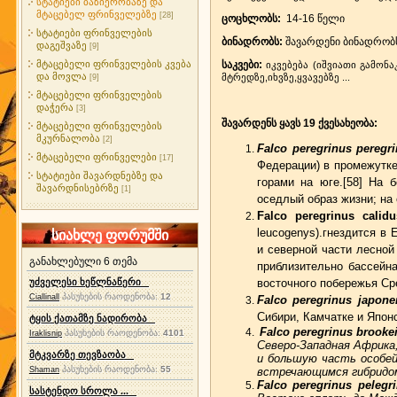
სტატიები ბაზიერობაზე და
მტაცებელ ფრინველებზე
[28]
ცოცხლობს:
14-16 წელი
სტატიები ფრინველების
ბინადრობს:
შავარდენი ბინადრობ
დაგეშვაზე
[9]
მტაცებელი ფრინველების კვება
საკვები:
იკვებება (იშვიათი გამო
და მოვლა
მტრედზე,იხვზე,ყვავებზე ...
[9]
მტაცებელი ფრინველების
დაჭერა
[3]
შავარდენს ყავს 19 ქვესახეობა:
მტაცებელი ფრინველების
მკურნალობა
[2]
Falco peregrinus peregri
მტაცებელი ფრინველები
[17]
Федерации) в промежутке
სტატიები შავარდნებზე და
горами на юге.[58] На 
შავარდნისებრზე
[1]
оседлый образ жизни; на 
Falco peregrinus cali
leucogenys).гнездится в
სიახლე ფორუმში
и северной части лесной
განახლებული 6 თემა
приблизительно бассейн
უძველესი ხეწლნაწერი
восточного побережья Ср
პასუხების რაოდენობა:
12
Ciallinall
Falco peregrinus japonen
Сибири, Камчатке и Япон
ტყის ქათამზე ნადირობა
Falco peregrinus brooke
პასუხების რაოდენობა:
4101
Iraklisnip
Северо-Западная Африка,
მტკვარზე თევზაობა
и большую часть особей
პასუხების რაოდენობა:
55
Shaman
встречающимся гибридом м
Falco peregrinus peleg
სასტენდო სროლა ...