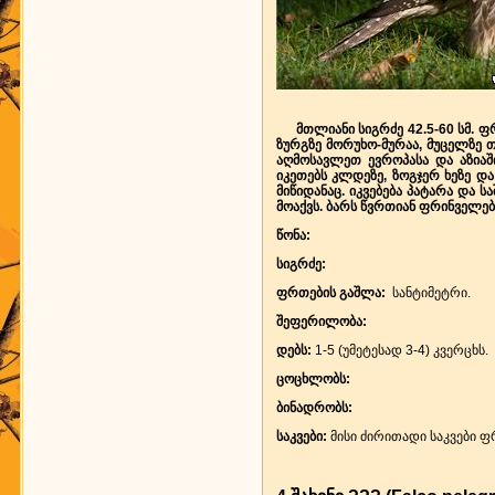
მთლიანი სიგრძე 42.5-60 სმ. ფრ
ზურგზე მორუხო-მურაა, მუცელზე თ
აღმოსავლეთ ევროპასა და აზიაშ
იკეთებს კლდეზე, ზოგჯერ ხეზე და
მიწიდანაც. იკვებება პატარა და
მოაქვს. ბარს წვრთიან ფრინველე
წონა:
სიგრძე:
ფრთების გაშლა:
სანტიმეტრი.
შეფერილობა:
დებს:
1-5 (უმეტესად 3-4) კვერცხს.
ცოცხლობს:
ბინადრობს:
საკვები:
მისი ძირითადი საკვები ფ