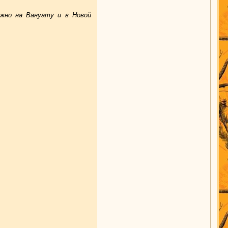
жно на Вануату и в Новой