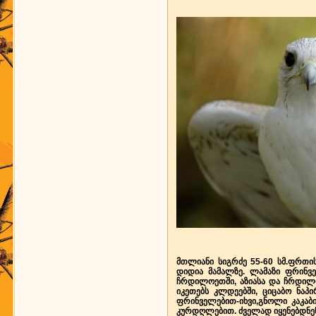
მთლიანი სიგრძე 55-60 სმ.ფრთი
დიდია მამალზე. ლამაზი ფრინვ
ჩრდილოეთში, აზიასა და ჩრდილოე
იკეთებს კლდეებში, ციცაბო ნაპი
ფრინველებით-
იხვი,გნოლი კაკაბი
კურდღლებით. ძველად იყენებდნენ