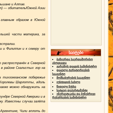
ньшане и Алтае.
heen) — обитательЮжной Азии
ён главным образом в Южной
льшей части материка, за
Австралии.
и и Филиппин и к северу от
საიტები
ბაზიერთა საერთაშორისო
ко распространён в Северной
ასოციაცია
გარემოს დაცვის სამინისტრო
 в районе Скалистых гор на
დაცული ტერიტორიების
სააგენტო
 тихоокеанском побережье
მომსახურების სააგენტო
 Королевы Шарлотты, вдоль
იუსტიციის სახლი
 также можно обнаружить на
წითელი ნუსხა
სატყეო დეპარტამენტი
ენერგეტიკისა და ბუნებრივი
тундре Северной Америки и в
რესურსების სამინისტრო
ку. Известны случаи залёта
 Аргентине, Чили вплоть до