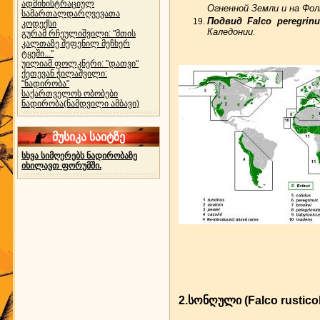
ადმინისტრაციულ
Огненной Земли и на Фол
სამართალდარღვევათა
Подвид Falco peregrin
კოდექსი
Каледонии.
გურამ რჩეულიშვილი: "მთის
კალთაზე შეფენილ მეჩხერ
ტყეში..."
უილიამ ფოლკნერი: "დათვი"
ქეთევან ჭილაშვილი:
"ნადირობა"
საქართველოს ობობები
ნადირობა(ნამდვილი ამბავი)
მუსიკა საიტზე
სხვა სიმღერებს ნადირობაზე
იხილავთ ფორუმში.
2.სონღული (Falco rustic