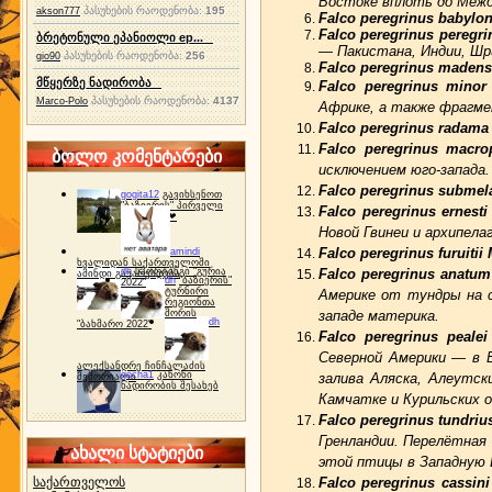
Востоке вплоть до Межд
პასუხების რაოდენობა:
195
akson777
Falco peregrinus babyloni
Falco peregrinus peregri
ბრეტონული ეპანიოლი ep...
— Пакистана, Индии, Шр
პასუხების რაოდენობა:
256
gio90
Falco peregrinus madens
მწყერზე ნადირობა
Falco peregrinus minor
პასუხების რაოდენობა:
4137
Marco-Polo
Африке, а также фрагм
Falco peregrinus radama
Falco peregrinus macr
ბოლო კომენტარები
исключением юго-запада
Falco peregrinus subme
gogita12
გავიხსენოთ
"ბაზიერის" პირველი
Falco peregrinus ernesti
ტურნირი ❤
Новой Гвинеи и архипела
Falco peregrinus furuiti
amindi
ხვალიდან საქართველოში
dh
სპორტინგი "გურია
Falco peregrinus anatu
ამინდი გაუარესდება
dh
"ბაზიერის"
2022"
ტურნირი
Америке от тундры на с
რეგიონთა
შორის
западе материка.
dh
"ბახმარო 2022"
Falco peregrinus peale
Северной Америки — в 
ალექსანდრე ჩინჩალაძის
gocha1
კანონი
залива Аляска, Алеутск
მემორიალი
ნადირობის შესახებ
Камчатке и Курильских 
Falco peregrinus tundri
Гренландии. Перелётная
ახალი სტატიები
этой птицы в Западную 
საქართველოს
Falco peregrinus cassin