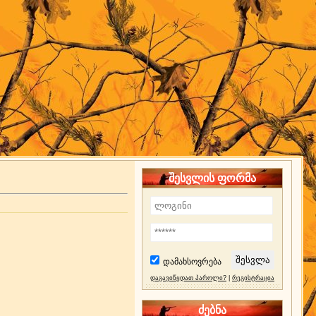
შესვლის ფორმა
დამახსოვრება
დაგავიწყდათ პაროლი?
|
რეგისტრაცია
ძებნა