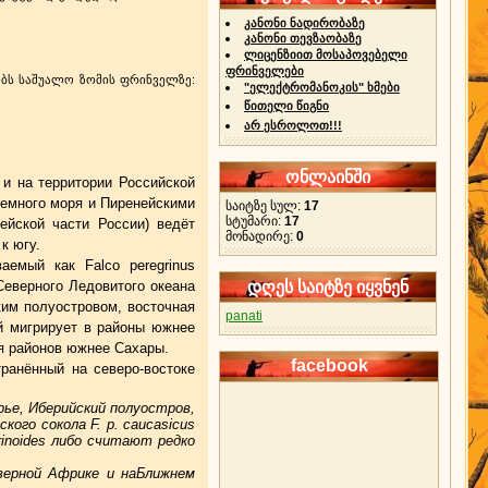
კანონი ნადირობაზე
კანონი თევზაობაზე
ლიცენზიით მოსაპოვებელი
ფრინველები
ობს საშუალო ზომის ფრინველზე:
"ელექტრომანოკის" ხმები
წითელი წიგნი
არ ესროლოთ!!!
ონლაინში
 и на территории Российской
земного моря и Пиренейскими
საიტზე სულ:
17
სტუმარი:
17
ейской части России) ведёт
მონადირე:
0
к югу.
емый как Falco peregrinus
Северного Ледовитого океана
დღეს საიტზე იყვნენ
ким полуостровом, восточная
panati
й мигрирует в районы южнее
ая районов южнее Сахары.
facebook
транённый на северо-востоке
ье, Иберийский полуостров,
ого сокола F. p. caucasicus
inoides либо считают редко
верной Африке и наБлижнем