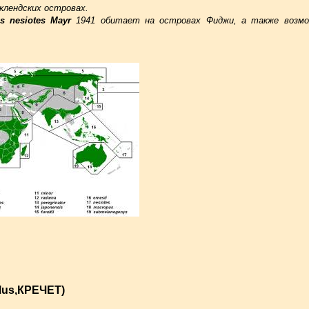
клендских островах.
us nesiotes Mayr
1941 обитает на островах Фиджи, а также возмо
olus,КРЕЧЕТ)