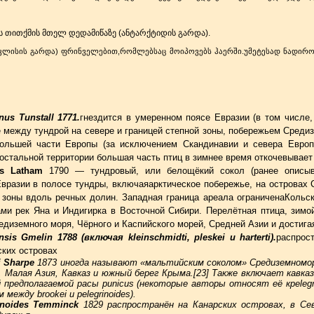
ს თითქმის მთელ დედამიწაზე (ანტარქტიდის გარდა).
ნაკლისის გარდა) ფრინველებით,რომლებსაც მოიპოვებს ჰაერში.უმეტესად ნადირ
nus Tunstall 1771.
гнездится в умеренном поясе Евразии (в том числе,
 между тундрой на севере и границей степной зоны, побережьем Среди
большей части Европы (за исключением Скандинавии и севера Европ
остальной территории большая часть птиц в зимнее время откочевывает 
dus Latham
1790 — тундровый, или белощёкий сокол (ранее описыва
 Евразии в полосе тундры, включаяарктическое побережье, на островах 
 зоны вдоль речных долин. Западная граница ареала ограниченаКольс
ами рек Яна и Индигирка в Восточной Сибири. Перелётная птица, зимо
едиземного моря, Чёрного и Каспийского морей, Средней Азии и достиг
sis Gmelin 1788 (включая kleinschmidti, pleskei и harterti).
распрос
ских островах
i Sharpe
1873 иногда называют «мальтийским соколом» Средиземномор
 Малая Азия, Кавказ и южный берег Крыма.[23] Также включает кавказск
 предполагаемой расы punicus (некоторые авторы относят её кpelegr
ежду brookei и pelegrinoides).
rinoides Temminck
1829 распространён на Канарских островах, в Се