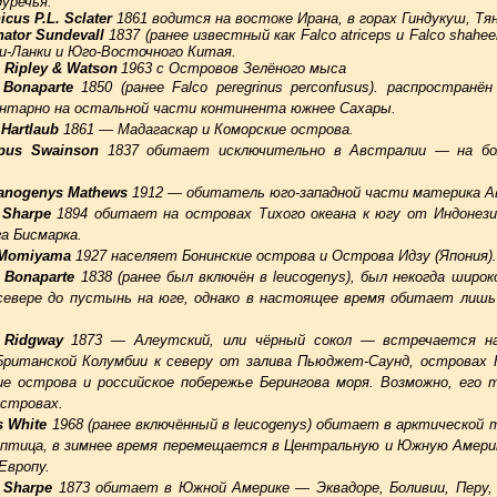
уречья.
cus P.L. Sclater
1861 водится на востоке Ирана, в горах Гиндукуш, Тя
nator Sundevall
1837 (ранее известный как Falco atriceps и Falco sha
и-Ланки и Юго-Восточного Китая.
 Ripley & Watson
1963 с Островов Зелёного мыса
 Bonaparte
1850 (ранее Falco peregrinus perconfusus). распростран
ентарно на остальной части континента южнее Сахары.
 Hartlaub
1861 — Мадагаскар и Коморские острова.
opus Swainson
1837 обитает исключительно в Австралии — на бо
.
lanogenys Mathews
1912 — обитатель юго-западной части материка 
 Sharpe
1894 обитает на островах Тихого океана к югу от Индонези
га Бисмарка.
i Momiyama
1927 населяет Бонинские острова и Острова Идзу (Япония).
m Bonaparte
1838 (ранее был включён в leucogenys), был некогда широ
евере до пустынь на юге, однако в настоящее время обитает лишь
i Ridgway
1873 — Алеутский, или чёрный сокол — встречается на
Британской Колумбии к северу от залива Пьюджет-Саунд, островах
ие острова и российское побережье Берингова моря. Возможно, его
островах.
us White
1968 (ранее включённый в leucogenys) обитает в арктической 
 птица, в зимнее время перемещается в Центральную и Южную Амери
Европу.
i Sharpe
1873 обитает в Южной Америке — Эквадоре, Боливии, Перу,