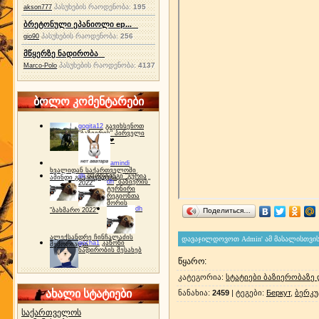
პასუხების რაოდენობა:
195
akson777
ბრეტონული ეპანიოლი ep...
პასუხების რაოდენობა:
256
gio90
მწყერზე ნადირობა
პასუხების რაოდენობა:
4137
Marco-Polo
ბოლო კომენტარები
gogita12
გავიხსენოთ
"ბაზიერის" პირველი
ტურნირი ❤
amindi
ხვალიდან საქართველოში
dh
სპორტინგი "გურია
ამინდი გაუარესდება
dh
"ბაზიერის"
2022"
ტურნირი
რეგიონთა
შორის
dh
"ბახმარო 2022"
Поделиться…
ალექსანდრე ჩინჩალაძის
gocha1
კანონი
მემორიალი
ნადირობის შესახებ
წყარო
:
კატეგორია
:
სტატიები ბაზიერობაზე
ახალი სტატიები
ნანახია
:
2459
|
ტეგები
:
Беркут
,
ბერკუ
საქართველოს