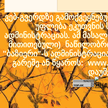
ვებ-გვერდზე გამოქვეყნებ
უფლება ეკუთვნის ს
ადმინისტრაციას. ამ მასალი
მითითებული) ნაწილობრივ
"ბაზიერი"-ს ადმინისტრაც
გარეშე ან წყაროს: www.b
დაუშ