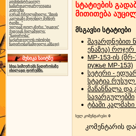
ადმინისტრაციულ
სტატიების გადაბ
სამართალდარღვევათა
კოდექსი
მითითება აუცი
გურამ რჩეულიშვილი: "მთის
კალთაზე შეფენილ მეჩხერ
ტყეში..."
უილიამ ფოლკნერი: "დათვი"
მსგავსი სტატიები
ქეთევან ჭილაშვილი:
"ნადირობა"
საქართველოს ობობები
შავარდნებით 
ნადირობა(ნამდვილი ამბავი)
ენაზეა) როჯერ
МР-153-ის (მრ
მუსიკა საიტზე
ружье МР-153)
სხვა სიმღერებს ნადირობაზე
იხილავთ ფორუმში.
სეტერი - ედუ
სტატია რუსულ 
მაწანწალა და
სავარგულებში
ტბაში კალმახ
სულ კომენტარები
:
0
კომენტარის დ