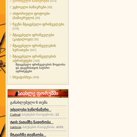
ქართველი ბაზიერები
[475]
უცხოელი ბაზიერები
[89]
ისტორიული ფოტოები
(ბაზიერული)
[60]
ჩვენი მტაცებელი ფრინველები
[579]
მტაცებელი ფრინველები
(კატალოგი)
[30]
მტაცებელი ფრინველების
სურათები
[947]
მტაცებელი ფრინველების
ატრიბუტები
[168]
მტაცებელი ფრინველების მოვლისა
და დაგეშისთვის საჭირო
ატრიბუტები
სხვადასხვა
[409]
სიახლე ფორუმში
განახლებული 6 თემა
უძველესი ხეწლნაწერი
პასუხების რაოდენობა:
12
Ciallinall
ტყის ქათამზე ნადირობა
პასუხების რაოდენობა:
4101
Iraklisnip
მტკვარზე თევზაობა