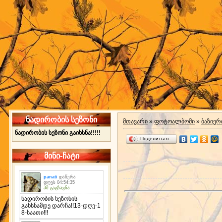
ნადირობის სეზონი
მთავარი
»
ფოტოალბომი
»
ბაზიერ
ნადირობის სეზონი გაიხსნა!!!!!
Поделиться…
მინი-ჩატი