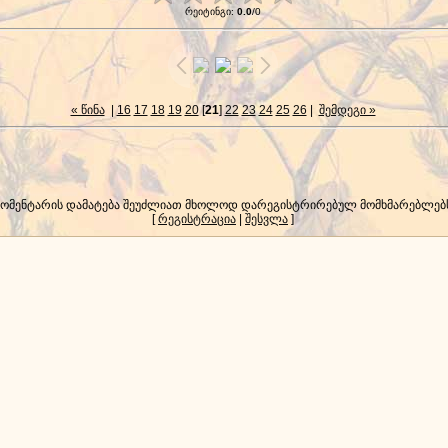
რეიტინგი
:
0.0
/
0
« წინა
|
16
17
18
19
20
[
21
]
22
23
24
25
26
|
შემდეგი »
კომენტარის დამატება შეუძლიათ მხოლოდ დარეგისტრირებულ მომხმარებლებ
[
რეგისტრაცია
|
შესვლა
]