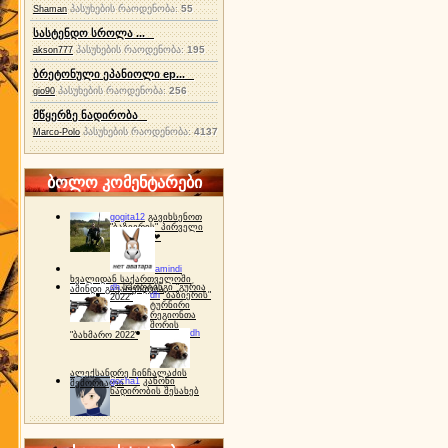
პასუხების რაოდენობა:
55
Shaman
სასტენდო სროლა ...
პასუხების რაოდენობა:
195
akson777
ბრეტონული ეპანიოლი ep...
პასუხების რაოდენობა:
256
gio90
მწყერზე ნადირობა
პასუხების რაოდენობა:
4137
Marco-Polo
ბოლო კომენტარები
gogita12
გავიხსენოთ
"ბაზიერის" პირველი
ტურნირი ❤
amindi
ხვალიდან საქართველოში
dh
სპორტინგი "გურია
ამინდი გაუარესდება
dh
"ბაზიერის"
2022"
ტურნირი
რეგიონთა
შორის
dh
"ბახმარო 2022"
ალექსანდრე ჩინჩალაძის
gocha1
კანონი
მემორიალი
ნადირობის შესახებ