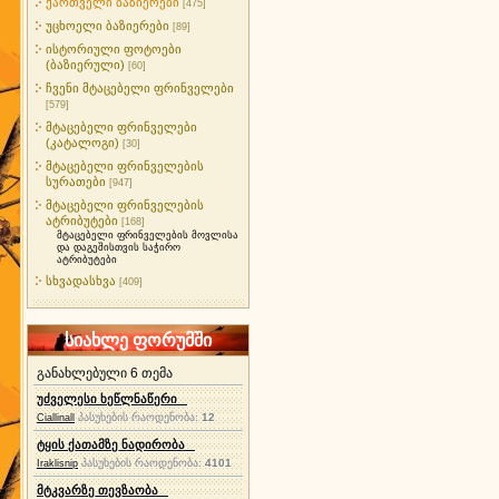
ქართველი ბაზიერები
[475]
უცხოელი ბაზიერები
[89]
ისტორიული ფოტოები
(ბაზიერული)
[60]
ჩვენი მტაცებელი ფრინველები
[579]
მტაცებელი ფრინველები
(კატალოგი)
[30]
მტაცებელი ფრინველების
სურათები
[947]
მტაცებელი ფრინველების
ატრიბუტები
[168]
მტაცებელი ფრინველების მოვლისა
და დაგეშისთვის საჭირო
ატრიბუტები
სხვადასხვა
[409]
სიახლე ფორუმში
განახლებული 6 თემა
უძველესი ხეწლნაწერი
პასუხების რაოდენობა:
12
Ciallinall
ტყის ქათამზე ნადირობა
პასუხების რაოდენობა:
4101
Iraklisnip
მტკვარზე თევზაობა