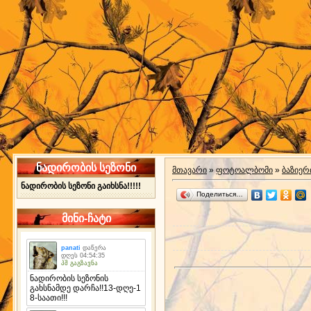
ნადირობის სეზონი
მთავარი
»
ფოტოალბომი
»
ბაზიერ
ნადირობის სეზონი გაიხსნა!!!!!
Поделиться…
მინი-ჩატი