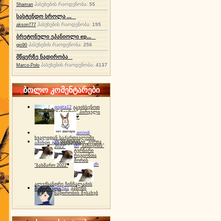
პასუხების რაოდენობა:
55
Shaman
სასტენდო სროლა ...
პასუხების რაოდენობა:
195
akson777
ბრეტონული ეპანიოლი ep...
პასუხების რაოდენობა:
256
gio90
მწყერზე ნადირობა
პასუხების რაოდენობა:
4137
Marco-Polo
ბოლო კომენტარები
gogita12
გავიხსენოთ
"ბაზიერის" პირველი
ტურნირი ❤
amindi
ხვალიდან საქართველოში
dh
სპორტინგი "გურია
ამინდი გაუარესდება
dh
"ბაზიერის"
2022"
ტურნირი
რეგიონთა
შორის
dh
"ბახმარო 2022"
ალექსანდრე ჩინჩალაძის
gocha1
კანონი
მემორიალი
ნადირობის შესახებ