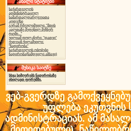
ახალი სტატიები
საქართველოს
ადმინისტრაციულ
სამართალდარღვევათა
კოდექსი
გურამ რჩეულიშვილი: "მთის
კალთაზე შეფენილ მეჩხერ
ტყეში..."
უილიამ ფოლკნერი: "დათვი"
ქეთევან ჭილაშვილი:
"ნადირობა"
საქართველოს ობობები
ნადირობა(ნამდვილი ამბავი)
მუსიკა საიტზე
სხვა სიმღერებს ნადირობაზე
იხილავთ ფორუმში.
ვებ-გვერდზე გამოქვეყნებ
უფლება ეკუთვნის ს
ადმინისტრაციას. ამ მასალი
მითითებული) ნაწილობრივ