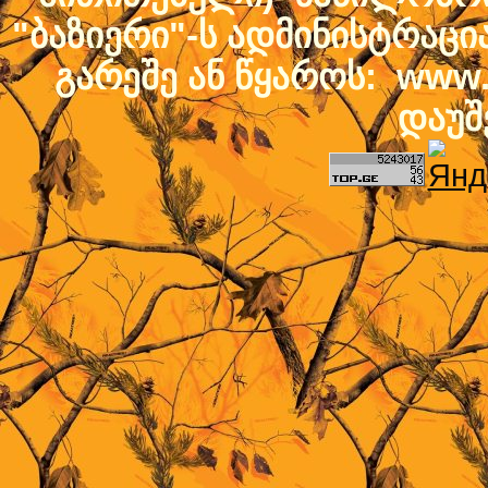
"ბაზიერი"-ს ადმინისტრაც
გარეშე ან წყაროს: www.b
დაუშ