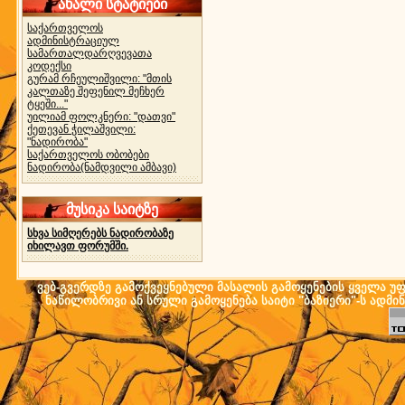
ახალი სტატიები
საქართველოს
ადმინისტრაციულ
სამართალდარღვევათა
კოდექსი
გურამ რჩეულიშვილი: "მთის
კალთაზე შეფენილ მეჩხერ
ტყეში..."
უილიამ ფოლკნერი: "დათვი"
ქეთევან ჭილაშვილი:
"ნადირობა"
საქართველოს ობობები
ნადირობა(ნამდვილი ამბავი)
მუსიკა საიტზე
სხვა სიმღერებს ნადირობაზე
იხილავთ ფორუმში.
ვებ-გვერდზე გამოქვეყნებული მასალის გამოყენების ყველა უფლ
ნაწილობრივი ან სრული გამოყენება საიტი "ბაზიერი"-ს ადმი