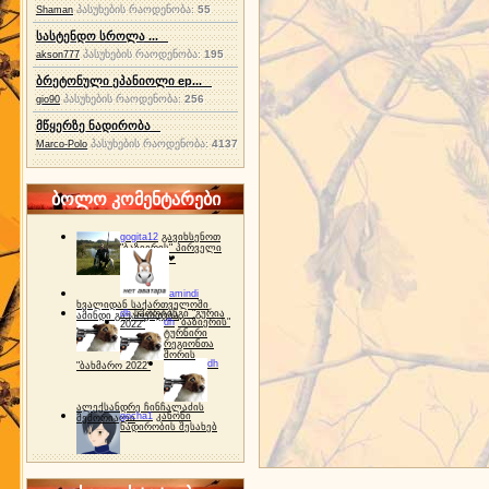
პასუხების რაოდენობა:
55
Shaman
სასტენდო სროლა ...
პასუხების რაოდენობა:
195
akson777
ბრეტონული ეპანიოლი ep...
პასუხების რაოდენობა:
256
gio90
მწყერზე ნადირობა
პასუხების რაოდენობა:
4137
Marco-Polo
ბოლო კომენტარები
gogita12
გავიხსენოთ
"ბაზიერის" პირველი
ტურნირი ❤
amindi
ხვალიდან საქართველოში
dh
სპორტინგი "გურია
ამინდი გაუარესდება
dh
"ბაზიერის"
2022"
ტურნირი
რეგიონთა
შორის
dh
"ბახმარო 2022"
ალექსანდრე ჩინჩალაძის
gocha1
კანონი
მემორიალი
ნადირობის შესახებ