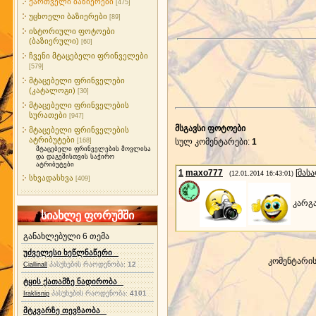
ქართველი ბაზიერები
[475]
უცხოელი ბაზიერები
[89]
ისტორიული ფოტოები
(ბაზიერული)
[60]
ჩვენი მტაცებელი ფრინველები
[579]
მტაცებელი ფრინველები
(კატალოგი)
[30]
მტაცებელი ფრინველების
სურათები
[947]
მსგავსი ფოტოები
მტაცებელი ფრინველების
ატრიბუტები
[168]
სულ კომენტარები
:
1
მტაცებელი ფრინველების მოვლისა
და დაგეშისთვის საჭირო
ატრიბუტები
1
maxo777
[
მას
(12.01.2014 16:43:01)
სხვადასხვა
[409]
კარგ
სიახლე ფორუმში
განახლებული 6 თემა
უძველესი ხეწლნაწერი
კომენტარი
პასუხების რაოდენობა:
12
Ciallinall
ტყის ქათამზე ნადირობა
პასუხების რაოდენობა:
4101
Iraklisnip
მტკვარზე თევზაობა