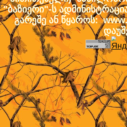
"ბაზიერი"-ს ადმინისტრაც
გარეშე ან წყაროს: www.b
დაუშ