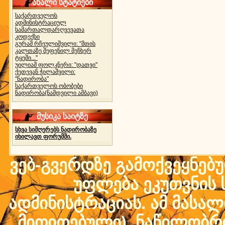
ახალი სტატიები
საქართველოს
ადმინისტრაციულ
სამართალდარღვევათა
კოდექსი
გურამ რჩეულიშვილი: "მთის
კალთაზე შეფენილ მეჩხერ
ტყეში..."
უილიამ ფოლკნერი: "დათვი"
ქეთევან ჭილაშვილი:
"ნადირობა"
საქართველოს ობობები
ნადირობა(ნამდვილი ამბავი)
მუსიკა საიტზე
სხვა სიმღერებს ნადირობაზე
იხილავთ ფორუმში.
ვებ-გვერდზე გამოქვეყნებ
უფლება ეკუთვნის ს
ადმინისტრაციას. ამ მასალი
მითითებული) ნაწილობრივ