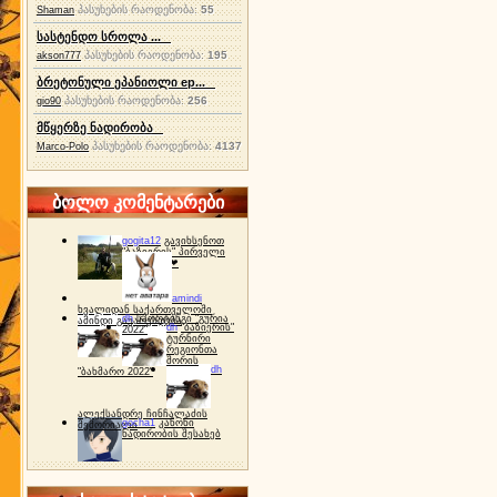
პასუხების რაოდენობა:
55
Shaman
სასტენდო სროლა ...
პასუხების რაოდენობა:
195
akson777
ბრეტონული ეპანიოლი ep...
პასუხების რაოდენობა:
256
gio90
მწყერზე ნადირობა
პასუხების რაოდენობა:
4137
Marco-Polo
ბოლო კომენტარები
gogita12
გავიხსენოთ
"ბაზიერის" პირველი
ტურნირი ❤
amindi
ხვალიდან საქართველოში
dh
სპორტინგი "გურია
ამინდი გაუარესდება
dh
"ბაზიერის"
2022"
ტურნირი
რეგიონთა
შორის
dh
"ბახმარო 2022"
ალექსანდრე ჩინჩალაძის
gocha1
კანონი
მემორიალი
ნადირობის შესახებ