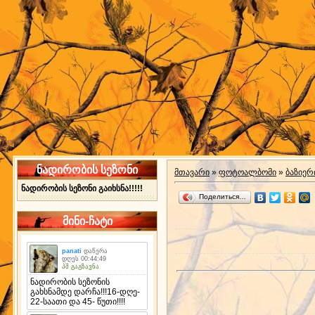
ნადირობის სეზონი
მთავარი
»
ფოტოალბომი
»
ბაზიერ
ნადირობის სეზონი გაიხსნა!!!!!
Поделиться…
მინი-ჩატი