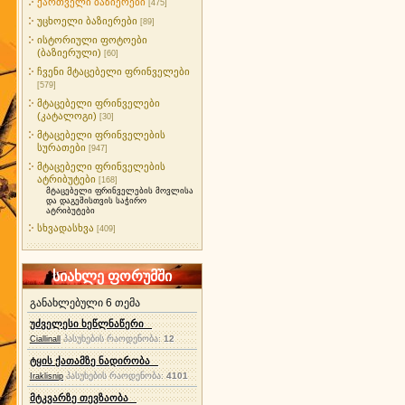
ქართველი ბაზიერები
[475]
უცხოელი ბაზიერები
[89]
ისტორიული ფოტოები
(ბაზიერული)
[60]
ჩვენი მტაცებელი ფრინველები
[579]
მტაცებელი ფრინველები
(კატალოგი)
[30]
მტაცებელი ფრინველების
სურათები
[947]
მტაცებელი ფრინველების
ატრიბუტები
[168]
მტაცებელი ფრინველების მოვლისა
და დაგეშისთვის საჭირო
ატრიბუტები
სხვადასხვა
[409]
სიახლე ფორუმში
განახლებული 6 თემა
უძველესი ხეწლნაწერი
პასუხების რაოდენობა:
12
Ciallinall
ტყის ქათამზე ნადირობა
პასუხების რაოდენობა:
4101
Iraklisnip
მტკვარზე თევზაობა