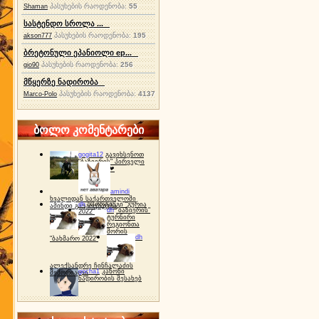
პასუხების რაოდენობა:
55
Shaman
სასტენდო სროლა ...
პასუხების რაოდენობა:
195
akson777
ბრეტონული ეპანიოლი ep...
პასუხების რაოდენობა:
256
gio90
მწყერზე ნადირობა
პასუხების რაოდენობა:
4137
Marco-Polo
ბოლო კომენტარები
gogita12
გავიხსენოთ
"ბაზიერის" პირველი
ტურნირი ❤
amindi
ხვალიდან საქართველოში
dh
სპორტინგი "გურია
ამინდი გაუარესდება
dh
"ბაზიერის"
2022"
ტურნირი
რეგიონთა
შორის
dh
"ბახმარო 2022"
ალექსანდრე ჩინჩალაძის
gocha1
კანონი
მემორიალი
ნადირობის შესახებ