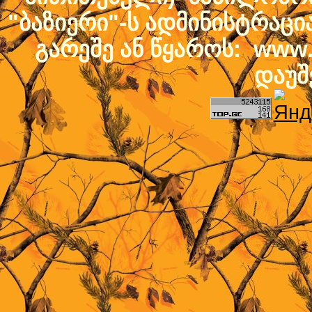
"ბაზიერი"-ს ადმინისტრაც
გარეშე ან წყაროს: www.b
დაუშ