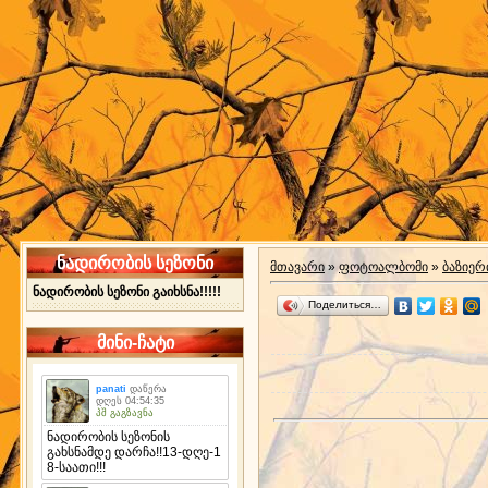
ნადირობის სეზონი
მთავარი
»
ფოტოალბომი
»
ბაზიერ
ნადირობის სეზონი გაიხსნა!!!!!
Поделиться…
მინი-ჩატი