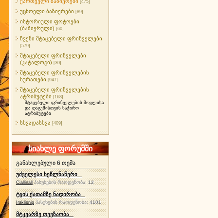
ქართველი ბაზიერები
[475]
უცხოელი ბაზიერები
[89]
ისტორიული ფოტოები
(ბაზიერული)
[60]
ჩვენი მტაცებელი ფრინველები
[579]
მტაცებელი ფრინველები
(კატალოგი)
[30]
მტაცებელი ფრინველების
სურათები
[947]
მტაცებელი ფრინველების
ატრიბუტები
[168]
მტაცებელი ფრინველების მოვლისა
და დაგეშისთვის საჭირო
ატრიბუტები
სხვადასხვა
[409]
სიახლე ფორუმში
განახლებული 6 თემა
უძველესი ხეწლნაწერი
პასუხების რაოდენობა:
12
Ciallinall
ტყის ქათამზე ნადირობა
პასუხების რაოდენობა:
4101
Iraklisnip
მტკვარზე თევზაობა