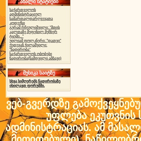
ახალი სტატიები
საქართველოს
ადმინისტრაციულ
სამართალდარღვევათა
კოდექსი
გურამ რჩეულიშვილი: "მთის
კალთაზე შეფენილ მეჩხერ
ტყეში..."
უილიამ ფოლკნერი: "დათვი"
ქეთევან ჭილაშვილი:
"ნადირობა"
საქართველოს ობობები
ნადირობა(ნამდვილი ამბავი)
მუსიკა საიტზე
სხვა სიმღერებს ნადირობაზე
იხილავთ ფორუმში.
ვებ-გვერდზე გამოქვეყნებ
უფლება ეკუთვნის ს
ადმინისტრაციას. ამ მასალი
მითითებული) ნაწილობრივ