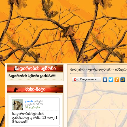
ნადირობის სეზონი
მთავარი
»
ფოტოალბომი
»
ბაზიერ
ნადირობის სეზონი გაიხსნა!!!!!
Поделиться…
მინი-ჩატი