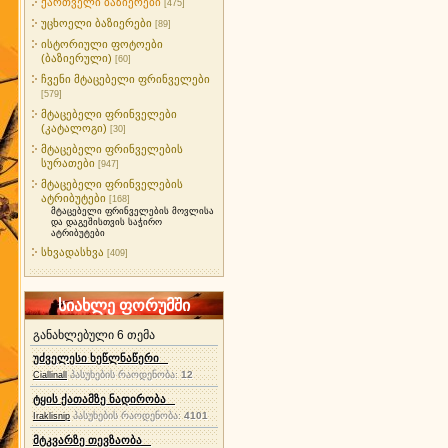
ქართველი ბაზიერები
[475]
უცხოელი ბაზიერები
[89]
ისტორიული ფოტოები
(ბაზიერული)
[60]
ჩვენი მტაცებელი ფრინველები
[579]
მტაცებელი ფრინველები
(კატალოგი)
[30]
მტაცებელი ფრინველების
სურათები
[947]
მტაცებელი ფრინველების
ატრიბუტები
[168]
მტაცებელი ფრინველების მოვლისა
და დაგეშისთვის საჭირო
ატრიბუტები
სხვადასხვა
[409]
სიახლე ფორუმში
განახლებული 6 თემა
უძველესი ხეწლნაწერი
პასუხების რაოდენობა:
12
Ciallinall
ტყის ქათამზე ნადირობა
პასუხების რაოდენობა:
4101
Iraklisnip
მტკვარზე თევზაობა