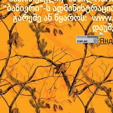
"ბაზიერი"-ს ადმინისტრაც
გარეშე ან წყაროს: www.b
დაუშ