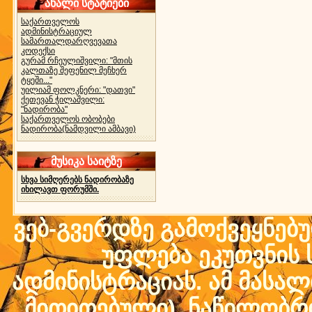
ახალი სტატიები
საქართველოს
ადმინისტრაციულ
სამართალდარღვევათა
კოდექსი
გურამ რჩეულიშვილი: "მთის
კალთაზე შეფენილ მეჩხერ
ტყეში..."
უილიამ ფოლკნერი: "დათვი"
ქეთევან ჭილაშვილი:
"ნადირობა"
საქართველოს ობობები
ნადირობა(ნამდვილი ამბავი)
მუსიკა საიტზე
სხვა სიმღერებს ნადირობაზე
იხილავთ ფორუმში.
ვებ-გვერდზე გამოქვეყნებ
უფლება ეკუთვნის ს
ადმინისტრაციას. ამ მასალი
მითითებული) ნაწილობრივ