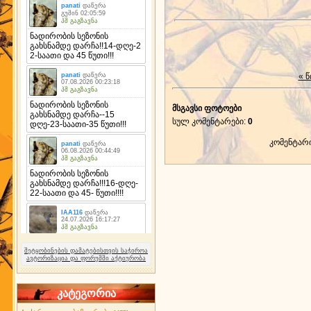
« წ
მსგავსი ფოტოები
სულ კომენტარები
:
0
კომენტარ
შეტყობინების დამატებისთვის საჭიროა
ავტორიზაცია და ფორუმში აქტიურობა
კატეგორია