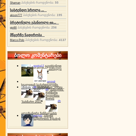
პასუხების რაოდენობა:
55
Shaman
სასტენდო სროლა ...
პასუხების რაოდენობა:
195
akson777
ბრეტონული ეპანიოლი ep...
პასუხების რაოდენობა:
256
gio90
მწყერზე ნადირობა
პასუხების რაოდენობა:
4137
Marco-Polo
ბოლო კომენტარები
gogita12
გავიხსენოთ
"ბაზიერის" პირველი
ტურნირი ❤
amindi
ხვალიდან საქართველოში
dh
სპორტინგი "გურია
ამინდი გაუარესდება
dh
"ბაზიერის"
2022"
ტურნირი
რეგიონთა
შორის
dh
"ბახმარო 2022"
ალექსანდრე ჩინჩალაძის
gocha1
კანონი
მემორიალი
ნადირობის შესახებ