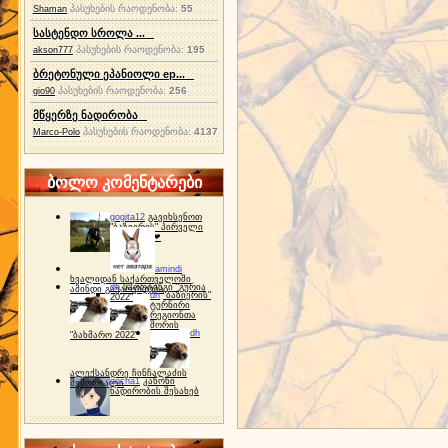
პასუხების რაოდენობა:
55
Shaman
სასტენდო სროლა ...
პასუხების რაოდენობა:
195
akson777
ბრეტონული ეპანიოლი ep...
პასუხების რაოდენობა:
256
gio90
მწყერზე ნადირობა
პასუხების რაოდენობა:
4137
Marco-Polo
ბოლო კომენტარები
gogita12
გავიხსენოთ
"ბაზიერის" პირველი
ტურნირი ❤
amindi
ხვალიდან საქართველოში
dh
სპორტინგი "გურია
ამინდი გაუარესდება
dh
"ბაზიერის"
2022"
ტურნირი
რეგიონთა
შორის
dh
"ბახმარო 2022"
ალექსანდრე ჩინჩალაძის
gocha1
კანონი
მემორიალი
ნადირობის შესახებ