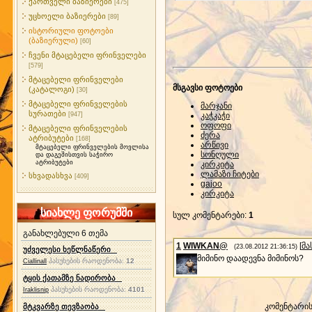
ქართველი ბაზიერები
[475]
უცხოელი ბაზიერები
[89]
ისტორიული ფოტოები
(ბაზიერული)
[60]
ჩვენი მტაცებელი ფრინველები
[579]
მტაცებელი ფრინველები
მსგავსი ფოტოები
(კატალოგი)
[30]
მტაცებელი ფრინველების
მარჯანი
სურათები
[947]
კაჭკაჭი
ოფოფი
მტაცებელი ფრინველების
ძერა
ატრიბუტები
[168]
არწივი
მტაცებელი ფრინველების მოვლისა
სონღული
და დაგეშისთვის საჭირო
ატრიბუტები
კირკიტა
ლამაზი ჩიტები
სხვადასხვა
[409]
gajoo
კირკიტა
სიახლე ფორუმში
სულ კომენტარები
:
1
განახლებული 6 თემა
1
WIWKAN@
[
მა
(23.08.2012 21:36:15)
უძველესი ხეწლნაწერი
მიმინო დაადევნა მიმინოს?
პასუხების რაოდენობა:
12
Ciallinall
ტყის ქათამზე ნადირობა
პასუხების რაოდენობა:
4101
Iraklisnip
კომენტარი
მტკვარზე თევზაობა