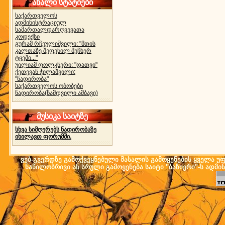
ახალი სტატიები
საქართველოს
ადმინისტრაციულ
სამართალდარღვევათა
კოდექსი
გურამ რჩეულიშვილი: "მთის
კალთაზე შეფენილ მეჩხერ
ტყეში..."
უილიამ ფოლკნერი: "დათვი"
ქეთევან ჭილაშვილი:
"ნადირობა"
საქართველოს ობობები
ნადირობა(ნამდვილი ამბავი)
მუსიკა საიტზე
სხვა სიმღერებს ნადირობაზე
იხილავთ ფორუმში.
ვებ-გვერდზე გამოქვეყნებული მასალის გამოყენების ყველა უფლ
ნაწილობრივი ან სრული გამოყენება საიტი "ბაზიერი"-ს ადმი