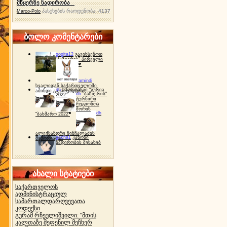
მწყერზე ნადირობა
პასუხების რაოდენობა:
4137
Marco-Polo
ბოლო კომენტარები
gogita12
გავიხსენოთ
"ბაზიერის" პირველი
ტურნირი ❤
amindi
ხვალიდან საქართველოში
dh
სპორტინგი "გურია
ამინდი გაუარესდება
dh
"ბაზიერის"
2022"
ტურნირი
რეგიონთა
შორის
dh
"ბახმარო 2022"
ალექსანდრე ჩინჩალაძის
gocha1
კანონი
მემორიალი
ნადირობის შესახებ
ახალი სტატიები
საქართველოს
ადმინისტრაციულ
სამართალდარღვევათა
კოდექსი
გურამ რჩეულიშვილი: "მთის
კალთაზე შეფენილ მეჩხერ