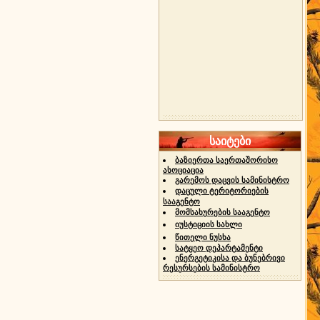
საიტები
ბაზიერთა საერთაშორისო
ასოციაცია
გარემოს დაცვის სამინისტრო
დაცული ტერიტორიების
სააგენტო
მომსახურების სააგენტო
იუსტიციის სახლი
წითელი ნუსხა
სატყეო დეპარტამენტი
ენერგეტიკისა და ბუნებრივი
რესურსების სამინისტრო