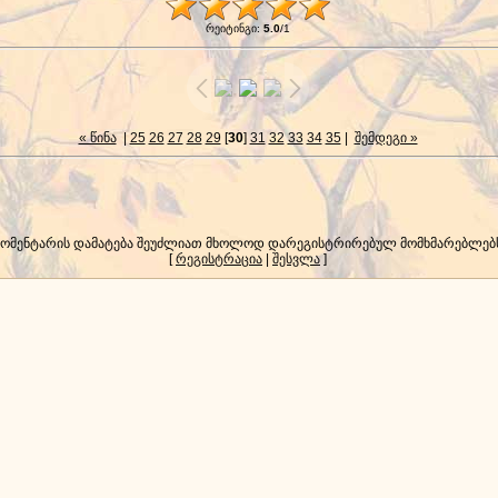
რეიტინგი
:
5.0
/
1
« წინა
|
25
26
27
28
29
[
30
]
31
32
33
34
35
|
შემდეგი »
კომენტარის დამატება შეუძლიათ მხოლოდ დარეგისტრირებულ მომხმარებლებ
[
რეგისტრაცია
|
შესვლა
]