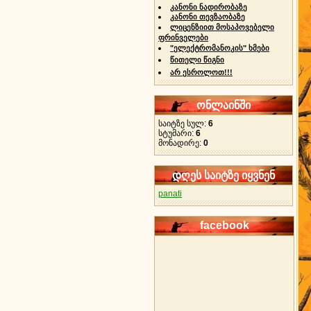
კანონი ნადირობაზე
კანონი თევზაობაზე
ლიცენზიით მოსაპოვებელი
ფრინველები
"ელექტრომანოკის" ხმები
წითელი წიგნი
არ ესროლოთ!!!
ონლაინში
საიტზე სულ:
6
სტუმარი:
6
მონადირე:
0
დღეს საიტზე იყვნენ
panati
facebook