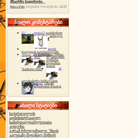
მწყერზე ნადირობა
პასუხების რაოდენობა:
4137
Marco-Polo
ბოლო კომენტარები
gogita12
გავიხსენოთ
"ბაზიერის" პირველი
ტურნირი ❤
amindi
ხვალიდან საქართველოში
dh
სპორტინგი "გურია
ამინდი გაუარესდება
dh
"ბაზიერის"
2022"
ტურნირი
რეგიონთა
შორის
dh
"ბახმარო 2022"
ალექსანდრე ჩინჩალაძის
gocha1
კანონი
მემორიალი
ნადირობის შესახებ
ახალი სტატიები
საქართველოს
ადმინისტრაციულ
სამართალდარღვევათა
კოდექსი
გურამ რჩეულიშვილი: "მთის
კალთაზე შეფენილ მეჩხერ