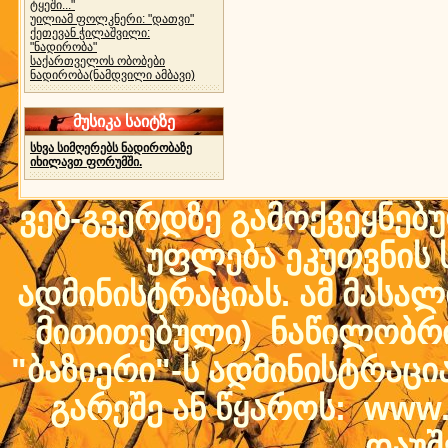
ტყეში..."
უილიამ ფოლკნერი: "დათვი"
ქეთევან ჭილაშვილი:
"ნადირობა"
საქართველოს ობობები
ნადირობა(ნამდვილი ამბავი)
მუსიკა საიტზე
სხვა სიმღერებს ნადირობაზე
იხილავთ ფორუმში.
ვებ-გვერდზე გამოქვეყნებ
უფლება ეკუთვნის ს
ადმინისტრაციას. ამ მასალი
მითითებული) ნაწილობრივ
"ბაზიერი"-ს ადმინისტრაც
გარეშე ან წყაროს: www.b
დაუშ