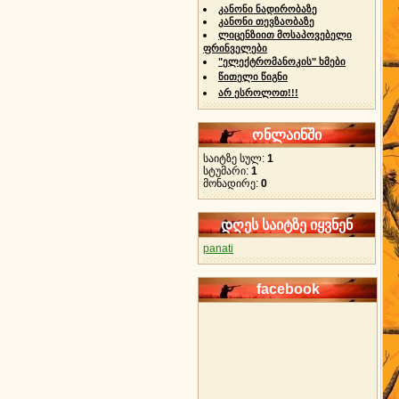
კანონი ნადირობაზე
კანონი თევზაობაზე
ლიცენზიით მოსაპოვებელი
ფრინველები
"ელექტრომანოკის" ხმები
წითელი წიგნი
არ ესროლოთ!!!
ონლაინში
საიტზე სულ:
1
სტუმარი:
1
მონადირე:
0
დღეს საიტზე იყვნენ
panati
facebook