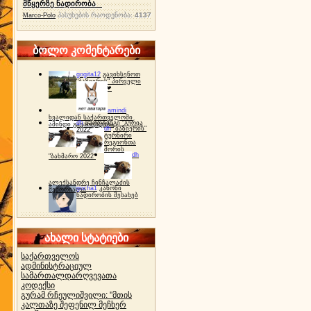
მწყერზე ნადირობა
პასუხების რაოდენობა:
4137
Marco-Polo
ბოლო კომენტარები
gogita12
გავიხსენოთ
"ბაზიერის" პირველი
ტურნირი ❤
amindi
ხვალიდან საქართველოში
dh
სპორტინგი "გურია
ამინდი გაუარესდება
dh
"ბაზიერის"
2022"
ტურნირი
რეგიონთა
შორის
dh
"ბახმარო 2022"
ალექსანდრე ჩინჩალაძის
gocha1
კანონი
მემორიალი
ნადირობის შესახებ
ახალი სტატიები
საქართველოს
ადმინისტრაციულ
სამართალდარღვევათა
კოდექსი
გურამ რჩეულიშვილი: "მთის
კალთაზე შეფენილ მეჩხერ