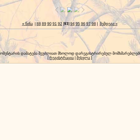
« წინა
|
88
89
90
91
92
[
93
]
94
95
96
97
98
|
შემდეგი »
კომენტარის დამატება შეუძლიათ მხოლოდ დარეგისტრირებულ მომხმარებლებ
[
რეგისტრაცია
|
შესვლა
]