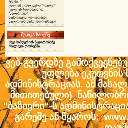
ტყეში..."
უილიამ ფოლკნერი: "დათვი"
ქეთევან ჭილაშვილი:
"ნადირობა"
საქართველოს ობობები
ნადირობა(ნამდვილი ამბავი)
მუსიკა საიტზე
სხვა სიმღერებს ნადირობაზე
იხილავთ ფორუმში.
ვებ-გვერდზე გამოქვეყნებ
უფლება ეკუთვნის ს
ადმინისტრაციას. ამ მასალი
მითითებული) ნაწილობრივ
"ბაზიერი"-ს ადმინისტრაც
გარეშე ან წყაროს: www.b
დაუშ