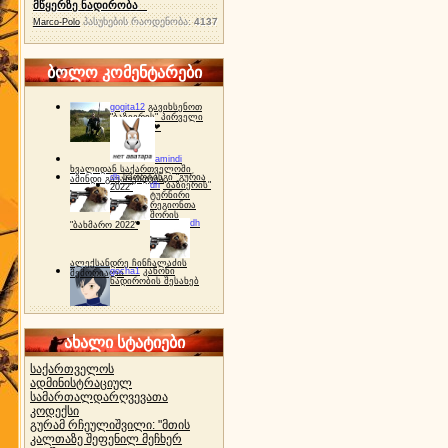
მწყერზე ნადირობა
პასუხების რაოდენობა:
4137
Marco-Polo
ბოლო კომენტარები
gogita12
გავიხსენოთ
"ბაზიერის" პირველი
ტურნირი ❤
amindi
ხვალიდან საქართველოში
dh
სპორტინგი "გურია
ამინდი გაუარესდება
dh
"ბაზიერის"
2022"
ტურნირი
რეგიონთა
შორის
dh
"ბახმარო 2022"
ალექსანდრე ჩინჩალაძის
gocha1
კანონი
მემორიალი
ნადირობის შესახებ
ახალი სტატიები
საქართველოს
ადმინისტრაციულ
სამართალდარღვევათა
კოდექსი
გურამ რჩეულიშვილი: "მთის
კალთაზე შეფენილ მეჩხერ