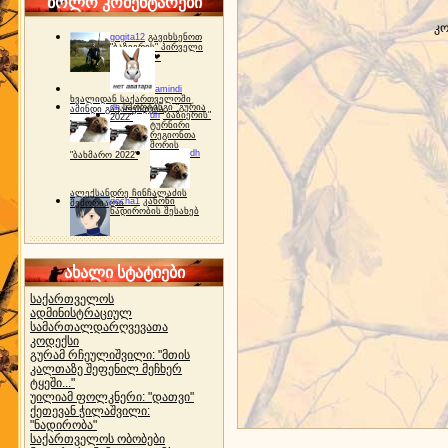
ბოლო კომენტარები
კო
gogita12
გავიხსენოთ
"ბაზიერის" პირველი
ტურნირი ❤
amindi
ხვალიდან საქართველოში
dh
სპორტინგი "გურია
ამინდი გაუარესდება
dh
"ბაზიერის"
2022"
ტურნირი
რეგიონთა
შორის
dh
"ბახმარო 2022"
ალექსანდრე ჩინჩალაძის
gocha1
კანონი
მემორიალი
ნადირობის შესახებ
ახალი სტატიები
საქართველოს
ადმინისტრაციულ
სამართალდარღვევათა
კოდექსი
გურამ რჩეულიშვილი: "მთის
კალთაზე შეფენილ მეჩხერ
ტყეში..."
უილიამ ფოლკნერი: "დათვი"
ქეთევან ჭილაშვილი:
"ნადირობა"
საქართველოს ობობები