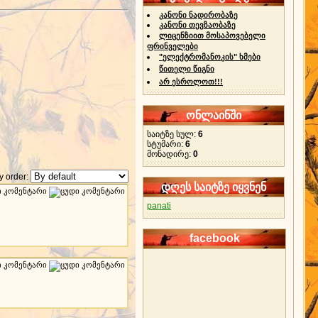
კანონი ნადირობაზე
კანონი თევზაობაზე
ლიცენზიით მოსაპოვებელი
ფრინველები
"ელექტრომანოკის" ხმები
წითელი წიგნი
არ ესროლოთ!!!
ონლაინში
საიტზე სულ:
6
სტუმარი:
6
მონადირე:
0
 order:
დღეს საიტზე იყვნენ
panati
facebook