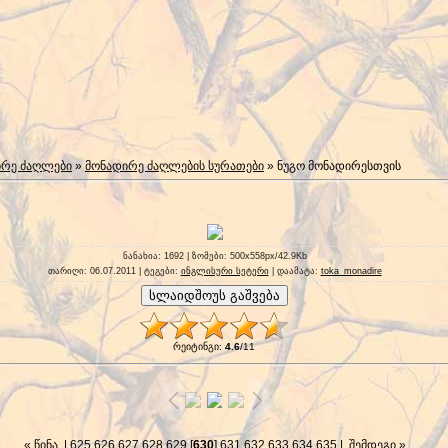
ირე ძაღლები
»
მონადირე ძაღლების სურათები
» ნუგო მონადირესთვის
ნანახია
: 1692 |
ზომები
: 500x558px/42.9Kb
თარიღი
: 06.07.2011 |
ტეგები
:
ინგლისური სეტერი
|
დაამატა
:
toka_monadire
რეიტინგი
:
4.6
/
11
« წინა
|
625
626
627
628
629
[
630
]
631
632
633
634
635
|
შემდეგი »