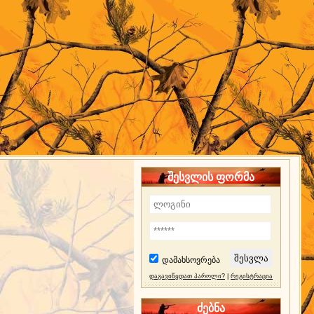
შესვლის ფორმა
დამახსოვრება
დაგავიწყდათ პაროლი?
|
რეგისტრაცია
ძებნა