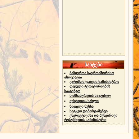
საიტები
ბაზიერთა საერთაშორისო
ასოციაცია
გარემოს დაცვის სამინისტრო
დაცული ტერიტორიების
სააგენტო
მომსახურების სააგენტო
იუსტიციის სახლი
წითელი ნუსხა
სატყეო დეპარტამენტი
ენერგეტიკისა და ბუნებრივი
რესურსების სამინისტრო