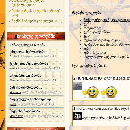
მონადირე ძაღლები
(კატალოგი)
[52]
მონადირე ძაღლების სურათები
მსგავსი ფოტოები
[767]
მონადირეებო მე და ტობი გ
ჩვენი მონადირე ძაღლები
[3020]
ჯერი
როგორია?
ჯერი და ლინდა
სიახლე ფორუმში
ჯესი
ნუგო მონადირესთვის
ტობი ძალიან მაგარი ძაღლი
განახლებული 6 თემა
ჯერი
უძველესი ხეწლნაწერი
ჯერი მაგარია
ინგლისური სეტერი ,,რეი'' 1
პასუხების რაოდენობა:
12
Ciallinall
ტყის ქათამზე ნადირობა
სულ კომენტარები
:
2
პასუხების რაოდენობა:
4101
Iraklisnip
მტკვარზე თევზაობა
2
HUNTERACHO
(07.07.2011 09:58:52
პასუხების რაოდენობა:
55
Shaman
სასტენდო სროლა ...
პასუხების რაოდენობა:
195
akson777
ბრეტონული ეპანიოლი ep...
პასუხების რაოდენობა:
256
gio90
1
niora
[
მასალა
]
(06.07.2011 21:23:00)
მწყერზე ნადირობა
პასუხების რაოდენობა:
4137
Marco-Polo
აეთი ლავერაკი სიზმარშიც არ