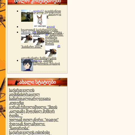
ბოლო კომენტარები
gogita12
გავიხსენოთ
"ბაზიერის" პირველი
ტურნირი ❤
amindi
ხვალიდან საქართველოში
dh
სპორტინგი "გურია
ამინდი გაუარესდება
dh
"ბაზიერის"
2022"
ტურნირი
რეგიონთა
შორის
dh
"ბახმარო 2022"
ალექსანდრე ჩინჩალაძის
gocha1
კანონი
მემორიალი
ნადირობის შესახებ
ახალი სტატიები
საქართველოს
ადმინისტრაციულ
სამართალდარღვევათა
კოდექსი
გურამ რჩეულიშვილი: "მთის
კალთაზე შეფენილ მეჩხერ
ტყეში..."
უილიამ ფოლკნერი: "დათვი"
ქეთევან ჭილაშვილი:
"ნადირობა"
საქართველოს ობობები