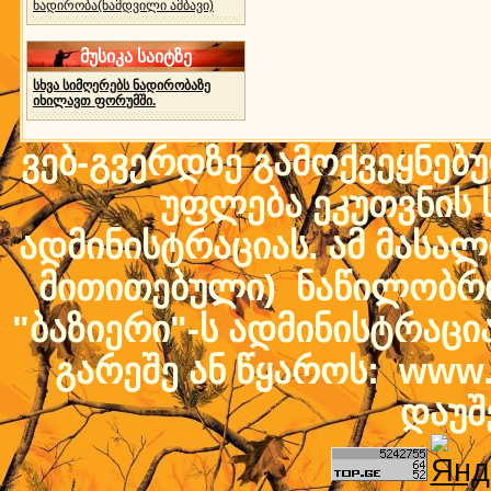
ნადირობა(ნამდვილი ამბავი)
მუსიკა საიტზე
სხვა სიმღერებს ნადირობაზე
იხილავთ ფორუმში.
ვებ-გვერდზე გამოქვეყნებ
უფლება ეკუთვნის ს
ადმინისტრაციას. ამ მასალი
მითითებული) ნაწილობრივ
"ბაზიერი"-ს ადმინისტრაც
გარეშე ან წყაროს: www.b
დაუშ