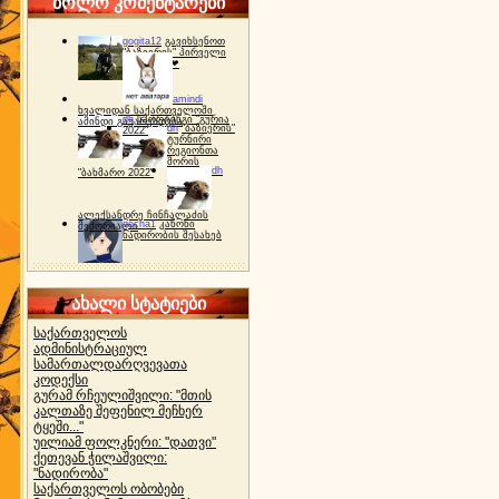
ბოლო კომენტარები
gogita12
გავიხსენოთ
"ბაზიერის" პირველი
ტურნირი ❤
amindi
ხვალიდან საქართველოში
dh
სპორტინგი "გურია
ამინდი გაუარესდება
dh
"ბაზიერის"
2022"
ტურნირი
რეგიონთა
შორის
dh
"ბახმარო 2022"
ალექსანდრე ჩინჩალაძის
gocha1
კანონი
მემორიალი
ნადირობის შესახებ
ახალი სტატიები
საქართველოს
ადმინისტრაციულ
სამართალდარღვევათა
კოდექსი
გურამ რჩეულიშვილი: "მთის
კალთაზე შეფენილ მეჩხერ
ტყეში..."
უილიამ ფოლკნერი: "დათვი"
ქეთევან ჭილაშვილი:
"ნადირობა"
საქართველოს ობობები