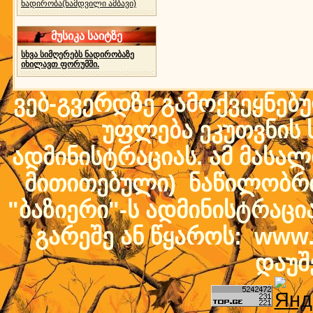
ნადირობა(ნამდვილი ამბავი)
მუსიკა საიტზე
სხვა სიმღერებს ნადირობაზე
იხილავთ ფორუმში.
ვებ-გვერდზე გამოქვეყნებ
უფლება ეკუთვნის ს
ადმინისტრაციას. ამ მასალი
მითითებული) ნაწილობრივ
"ბაზიერი"-ს ადმინისტრაც
გარეშე ან წყაროს: www.b
დაუშ