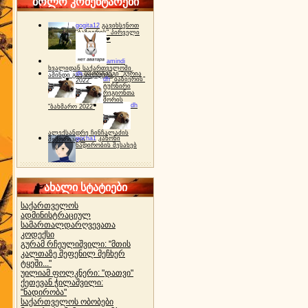
ბოლო კომენტარები
gogita12
გავიხსენოთ
"ბაზიერის" პირველი
ტურნირი ❤
amindi
ხვალიდან საქართველოში
dh
სპორტინგი "გურია
ამინდი გაუარესდება
dh
"ბაზიერის"
2022"
ტურნირი
რეგიონთა
შორის
dh
"ბახმარო 2022"
ალექსანდრე ჩინჩალაძის
gocha1
კანონი
მემორიალი
ნადირობის შესახებ
ახალი სტატიები
საქართველოს
ადმინისტრაციულ
სამართალდარღვევათა
კოდექსი
გურამ რჩეულიშვილი: "მთის
კალთაზე შეფენილ მეჩხერ
ტყეში..."
უილიამ ფოლკნერი: "დათვი"
ქეთევან ჭილაშვილი:
"ნადირობა"
საქართველოს ობობები