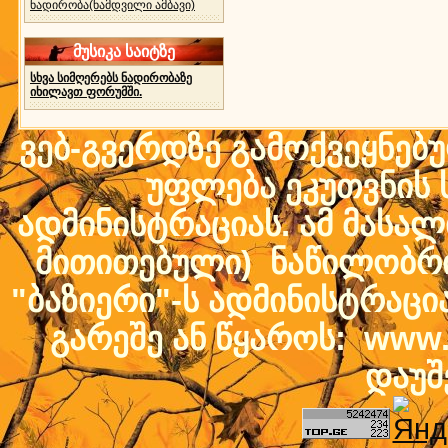
ნადირობა(ნამდვილი ამბავი)
მუსიკა საიტზე
სხვა სიმღერებს ნადირობაზე
იხილავთ ფორუმში.
ვებ-გვერდზე გამოქვეყნებ
უფლება ეკუთვნის ს
ადმინისტრაციას. ამ მასალი
მითითებული) ნაწილობრივ
"ბაზიერი"-ს ადმინისტრაც
გარეშე ან წყაროს: www.b
დაუშ