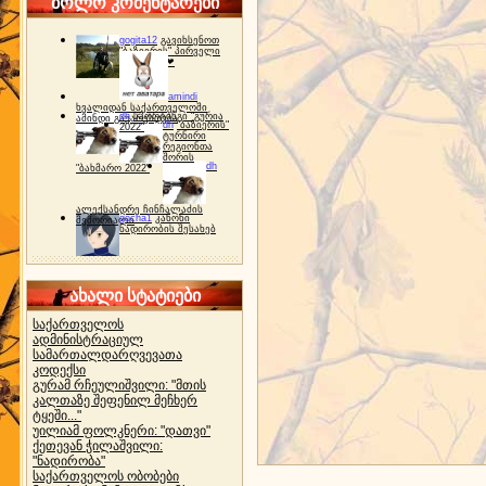
ბოლო კომენტარები
gogita12
გავიხსენოთ
"ბაზიერის" პირველი
ტურნირი ❤
amindi
ხვალიდან საქართველოში
dh
სპორტინგი "გურია
ამინდი გაუარესდება
dh
"ბაზიერის"
2022"
ტურნირი
რეგიონთა
შორის
dh
"ბახმარო 2022"
ალექსანდრე ჩინჩალაძის
gocha1
კანონი
მემორიალი
ნადირობის შესახებ
ახალი სტატიები
საქართველოს
ადმინისტრაციულ
სამართალდარღვევათა
კოდექსი
გურამ რჩეულიშვილი: "მთის
კალთაზე შეფენილ მეჩხერ
ტყეში..."
უილიამ ფოლკნერი: "დათვი"
ქეთევან ჭილაშვილი:
"ნადირობა"
საქართველოს ობობები