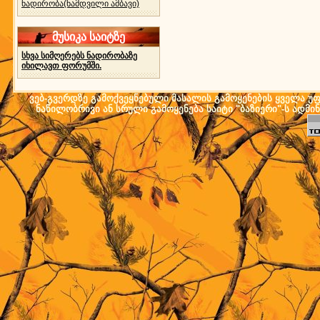
ნადირობა(ნამდვილი ამბავი)
მუსიკა საიტზე
სხვა სიმღერებს ნადირობაზე
იხილავთ ფორუმში.
ვებ-გვერდზე გამოქვეყნებული მასალის გამოყენების ყველა უფლ
ნაწილობრივი ან სრული გამოყენება საიტი "ბაზიერი"-ს ადმი