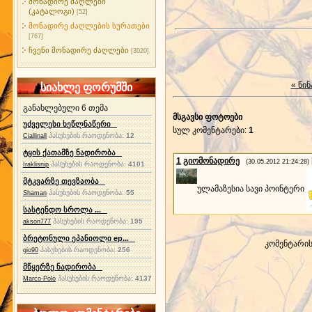
მონადირე ძაღლები
(კატალოგი)
[52]
მონადირე ძაღლების სურათები
[767]
ჩვენი მონადირე ძაღლები
[3020]
« წინ
სიახლე ფორუმში
განახლებული 6 თემა
მსგავსი ფოტოები
უძველესი ხეწლნაწერი
სულ კომენტარები
:
1
პასუხების რაოდენობა:
12
Ciallinall
ტყის ქათამზე ნადირობა
1
გიომონადირე
(30.05.2012 21:24:28)
პასუხების რაოდენობა:
4101
Iraklisnip
მტკვარზე თევზაობა
ულამაზესია სავი პოინტერი
პასუხების რაოდენობა:
55
Shaman
სასტენდო სროლა ...
პასუხების რაოდენობა:
195
akson777
ბრეტონული ეპანიოლი ep...
კომენტარი
პასუხების რაოდენობა:
256
gio90
მწყერზე ნადირობა
პასუხების რაოდენობა:
4137
Marco-Polo