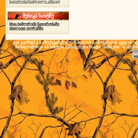
ნადირობა(ნამდვილი ამბავი)
მუსიკა საიტზე
სხვა სიმღერებს ნადირობაზე
იხილავთ ფორუმში.
ვებ-გვერდზე გამოქვეყნებული მასალის გამოყენების ყველა უფლ
ნაწილობრივი ან სრული გამოყენება საიტი "ბაზიერი"-ს ადმი