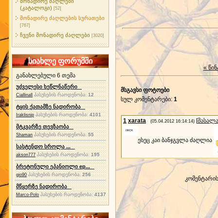
მონადირე ძაღლები
(კატალოგი)
[52]
მონადირე ძაღლების სურათები
[767]
ჩვენი მონადირე ძაღლები
[3020]
სიახლე ფორუმში
« წინ
განახლებული 6 თემა
უძველესი ხეწლნაწერი
მსგავსი ფოტოები
პასუხების რაოდენობა:
12
Ciallinall
სულ კომენტარები
:
1
ტყის ქათამზე ნადირობა
პასუხების რაოდენობა:
4101
Iraklisnip
1
xarata
[
მასალ
(05.04.2012 16:14:14)
მტკვარზე თევზაობა
პასუხების რაოდენობა:
55
Shaman
ესეც კაი ბანჯგვლა ძაღლია
სასტენდო სროლა ...
პასუხების რაოდენობა:
195
akson777
ბრეტონული ეპანიოლი ep...
პასუხების რაოდენობა:
256
gio90
კომენტარი
მწყერზე ნადირობა
პასუხების რაოდენობა:
4137
Marco-Polo