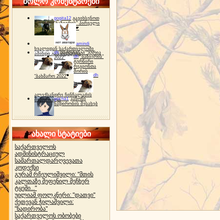
ბოლო კომენტარები
gogita12
გავიხსენოთ
"ბაზიერის" პირველი
ტურნირი ❤
amindi
ხვალიდან საქართველოში
dh
სპორტინგი "გურია
ამინდი გაუარესდება
dh
"ბაზიერის"
2022"
ტურნირი
რეგიონთა
შორის
dh
"ბახმარო 2022"
ალექსანდრე ჩინჩალაძის
gocha1
კანონი
მემორიალი
ნადირობის შესახებ
ახალი სტატიები
საქართველოს
ადმინისტრაციულ
სამართალდარღვევათა
კოდექსი
გურამ რჩეულიშვილი: "მთის
კალთაზე შეფენილ მეჩხერ
ტყეში..."
უილიამ ფოლკნერი: "დათვი"
ქეთევან ჭილაშვილი:
"ნადირობა"
საქართველოს ობობები