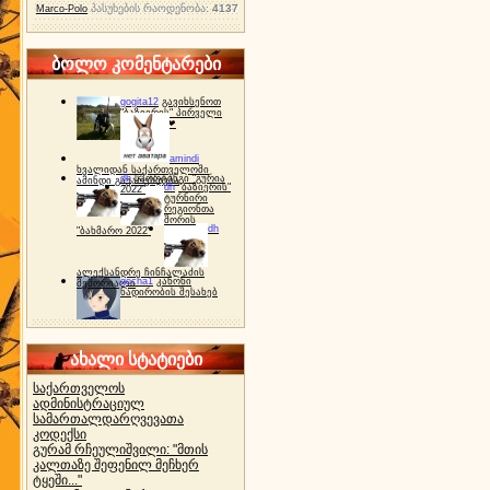
პასუხების რაოდენობა:
4137
Marco-Polo
ბოლო კომენტარები
gogita12
გავიხსენოთ
"ბაზიერის" პირველი
ტურნირი ❤
amindi
ხვალიდან საქართველოში
dh
სპორტინგი "გურია
ამინდი გაუარესდება
dh
"ბაზიერის"
2022"
ტურნირი
რეგიონთა
შორის
dh
"ბახმარო 2022"
ალექსანდრე ჩინჩალაძის
gocha1
კანონი
მემორიალი
ნადირობის შესახებ
ახალი სტატიები
საქართველოს
ადმინისტრაციულ
სამართალდარღვევათა
კოდექსი
გურამ რჩეულიშვილი: "მთის
კალთაზე შეფენილ მეჩხერ
ტყეში..."