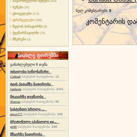
საქართველოს ბუნება
[424]
ბუნება
[67]
სულ კომენტარები
:
0
ცხოველები
[111]
კომენტარის დ
ფრინველები
[306]
წყლის ბინადარნი
[8]
ქვეწარმავალნი
[15]
მწერები
[2]
სიახლე ფორუმში
განახლებული 6 თემა
უძველესი ხეწლნაწერი
პასუხების რაოდენობა:
12
Ciallinall
ტყის ქათამზე ნადირობა
პასუხების რაოდენობა:
4101
Iraklisnip
მტკვარზე თევზაობა
პასუხების რაოდენობა:
55
Shaman
სასტენდო სროლა ...
პასუხების რაოდენობა:
195
akson777
ბრეტონული ეპანიოლი ep...
პასუხების რაოდენობა:
256
gio90
მწყერზე ნადირობა