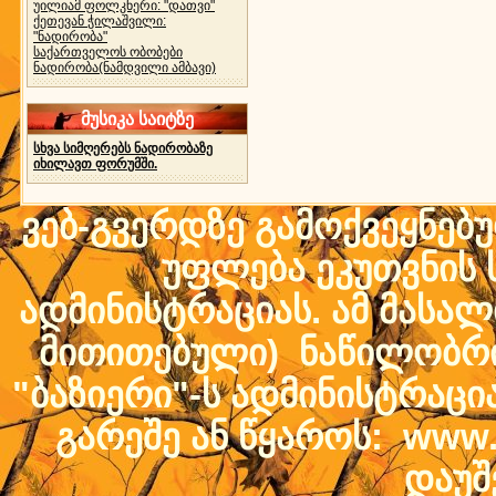
უილიამ ფოლკნერი: "დათვი"
ქეთევან ჭილაშვილი:
"ნადირობა"
საქართველოს ობობები
ნადირობა(ნამდვილი ამბავი)
მუსიკა საიტზე
სხვა სიმღერებს ნადირობაზე
იხილავთ ფორუმში.
ვებ-გვერდზე გამოქვეყნებ
უფლება ეკუთვნის ს
ადმინისტრაციას. ამ მასალი
მითითებული) ნაწილობრივ
"ბაზიერი"-ს ადმინისტრაც
გარეშე ან წყაროს: www.b
დაუშ