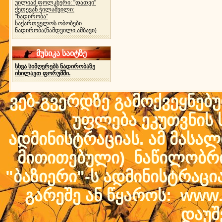
უილიამ ფოლკნერი: "დათვი"
ქეთევან ჭილაშვილი:
"ნადირობა"
საქართველოს ობობები
ნადირობა(ნამდვილი ამბავი)
მუსიკა საიტზე
სხვა სიმღერებს ნადირობაზე
იხილავთ ფორუმში.
ვებ-გვერდზე გამოქვეყნებ
უფლება ეკუთვნის ს
ადმინისტრაციას. ამ მასალი
მითითებული) ნაწილობრივ
"ბაზიერი"-ს ადმინისტრაც
გარეშე ან წყაროს: www.b
დაუშ