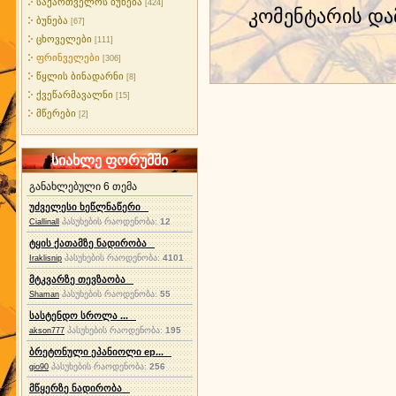
საქართველოს ბუნება
[424]
კომენტარის დ
ბუნება
[67]
ცხოველები
[111]
ფრინველები
[306]
წყლის ბინადარნი
[8]
ქვეწარმავალნი
[15]
მწერები
[2]
სიახლე ფორუმში
განახლებული 6 თემა
უძველესი ხეწლნაწერი
პასუხების რაოდენობა:
12
Ciallinall
ტყის ქათამზე ნადირობა
პასუხების რაოდენობა:
4101
Iraklisnip
მტკვარზე თევზაობა
პასუხების რაოდენობა:
55
Shaman
სასტენდო სროლა ...
პასუხების რაოდენობა:
195
akson777
ბრეტონული ეპანიოლი ep...
პასუხების რაოდენობა:
256
gio90
მწყერზე ნადირობა