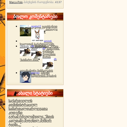
პასუხების რაოდენობა:
4137
Marco-Polo
ბოლო კომენტარები
gogita12
გავიხსენოთ
"ბაზიერის" პირველი
ტურნირი ❤
amindi
ხვალიდან საქართველოში
dh
სპორტინგი "გურია
ამინდი გაუარესდება
dh
"ბაზიერის"
2022"
ტურნირი
რეგიონთა
შორის
dh
"ბახმარო 2022"
ალექსანდრე ჩინჩალაძის
gocha1
კანონი
მემორიალი
ნადირობის შესახებ
ახალი სტატიები
საქართველოს
ადმინისტრაციულ
სამართალდარღვევათა
კოდექსი
გურამ რჩეულიშვილი: "მთის
კალთაზე შეფენილ მეჩხერ
ტყეში..."