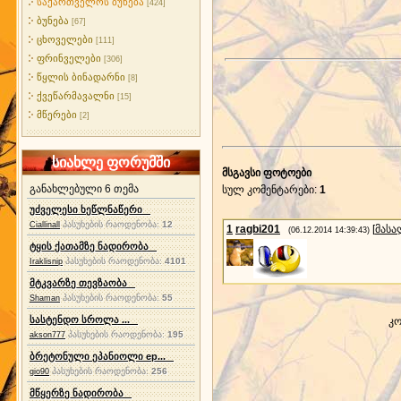
საქართველოს ბუნება
[424]
ბუნება
[67]
ცხოველები
[111]
ფრინველები
[306]
წყლის ბინადარნი
[8]
ქვეწარმავალნი
[15]
მწერები
[2]
სიახლე ფორუმში
მსგავსი ფოტოები
განახლებული 6 თემა
სულ კომენტარები
:
1
უძველესი ხეწლნაწერი
პასუხების რაოდენობა:
12
Ciallinall
1
ragbi201
[
მასა
(06.12.2014 14:39:43)
ტყის ქათამზე ნადირობა
პასუხების რაოდენობა:
4101
Iraklisnip
მტკვარზე თევზაობა
პასუხების რაოდენობა:
55
Shaman
სასტენდო სროლა ...
კო
პასუხების რაოდენობა:
195
akson777
ბრეტონული ეპანიოლი ep...
პასუხების რაოდენობა:
256
gio90
მწყერზე ნადირობა