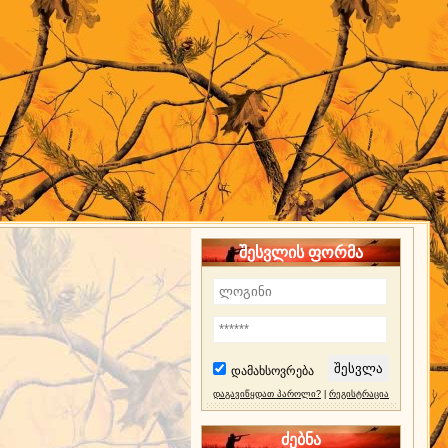
შესვლის ფორმა
დამახსოვრება
დაგავიწყდათ პაროლი?
|
რეგისტრაცია
ძებნა