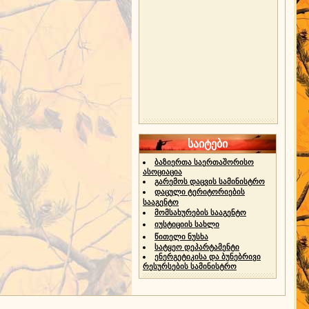
საიტები
ბაზიერთა საერთაშორისო
ასოციაცია
გარემოს დაცვის სამინისტრო
დაცული ტერიტორიების
სააგენტო
მომსახურების სააგენტო
იუსტიციის სახლი
წითელი ნუსხა
სატყეო დეპარტამენტი
ენერგეტიკისა და ბუნებრივი
რესურსების სამინისტრო