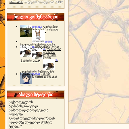
პასუხების რაოდენობა:
4137
Marco-Polo
ბოლო კომენტარები
gogita12
გავიხსენოთ
"ბაზიერის" პირველი
ტურნირი ❤
amindi
ხვალიდან საქართველოში
dh
სპორტინგი "გურია
ამინდი გაუარესდება
dh
"ბაზიერის"
2022"
ტურნირი
რეგიონთა
შორის
dh
"ბახმარო 2022"
ალექსანდრე ჩინჩალაძის
gocha1
კანონი
მემორიალი
ნადირობის შესახებ
ახალი სტატიები
საქართველოს
ადმინისტრაციულ
სამართალდარღვევათა
კოდექსი
გურამ რჩეულიშვილი: "მთის
კალთაზე შეფენილ მეჩხერ
ტყეში..."