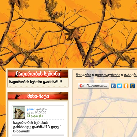
ნადირობის სეზონი
მთავარი
»
ფოტოალბომი
»
ბაზიერ
ნადირობის სეზონი გაიხსნა!!!!!
Поделиться…
მინი-ჩატი