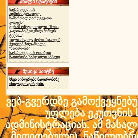
ახალი სტატიები
საქართველოს
ადმინისტრაციულ
სამართალდარღვევათა
კოდექსი
გურამ რჩეულიშვილი: "მთის
კალთაზე შეფენილ მეჩხერ
ტყეში..."
უილიამ ფოლკნერი: "დათვი"
ქეთევან ჭილაშვილი:
"ნადირობა"
საქართველოს ობობები
ნადირობა(ნამდვილი ამბავი)
მუსიკა საიტზე
სხვა სიმღერებს ნადირობაზე
იხილავთ ფორუმში.
ვებ-გვერდზე გამოქვეყნებ
უფლება ეკუთვნის ს
ადმინისტრაციას. ამ მასალი
მითითებული) ნაწილობრივ