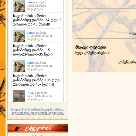
« წ
მსგავსი ფოტოები
სულ კომენტარები
:
0
კომენტარ
შეტყობინების დამატებისთვის საჭიროა
ავტორიზაცია და ფორუმში აქტიურობა
კატეგორია