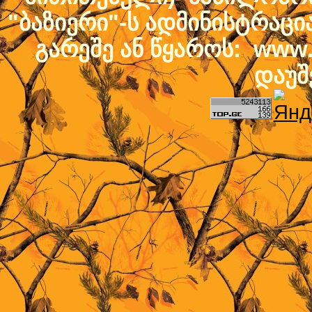
"ბაზიერი"-ს ადმინისტრაც
გარეშე ან წყაროს: www.b
დაუშ