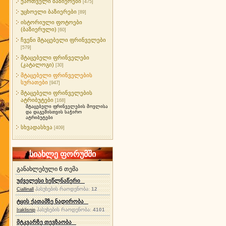
ქართველი ბაზიერები
[475]
უცხოელი ბაზიერები
[89]
ისტორიული ფოტოები
(ბაზიერული)
[60]
ჩვენი მტაცებელი ფრინველები
[579]
მტაცებელი ფრინველები
(კატალოგი)
[30]
მტაცებელი ფრინველების
სურათები
[947]
მტაცებელი ფრინველების
ატრიბუტები
[168]
მტაცებელი ფრინველების მოვლისა
და დაგეშისთვის საჭირო
ატრიბუტები
სხვადასხვა
[409]
სიახლე ფორუმში
განახლებული 6 თემა
უძველესი ხეწლნაწერი
პასუხების რაოდენობა:
12
Ciallinall
ტყის ქათამზე ნადირობა
პასუხების რაოდენობა:
4101
Iraklisnip
მტკვარზე თევზაობა