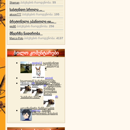
პასუხების რაოდენობა:
55
Shaman
სასტენდო სროლა ...
პასუხების რაოდენობა:
195
akson777
ბრეტონული ეპანიოლი ep...
პასუხების რაოდენობა:
256
gio90
მწყერზე ნადირობა
პასუხების რაოდენობა:
4137
Marco-Polo
ბოლო კომენტარები
gogita12
გავიხსენოთ
"ბაზიერის" პირველი
ტურნირი ❤
amindi
ხვალიდან საქართველოში
dh
სპორტინგი "გურია
ამინდი გაუარესდება
dh
"ბაზიერის"
2022"
ტურნირი
რეგიონთა
შორის
dh
"ბახმარო 2022"
ალექსანდრე ჩინჩალაძის
gocha1
კანონი
მემორიალი
ნადირობის შესახებ