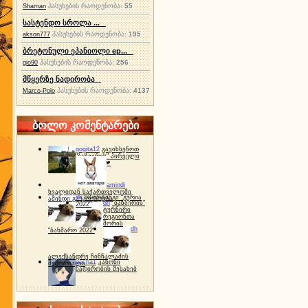
პასუხების რაოდენობა:
55
Shaman
სასტენდო სროლა ...
პასუხების რაოდენობა:
195
akson777
ბრეტონული ეპანიოლი ep...
პასუხების რაოდენობა:
256
gio90
მწყერზე ნადირობა
პასუხების რაოდენობა:
4137
Marco-Polo
ბოლო კომენტარები
gogita12
გავიხსენოთ
"ბაზიერის" პირველი
ტურნირი ❤
amindi
ხვალიდან საქართველოში
dh
სპორტინგი "გურია
ამინდი გაუარესდება
dh
"ბაზიერის"
2022"
ტურნირი
რეგიონთა
შორის
dh
"ბახმარო 2022"
ალექსანდრე ჩინჩალაძის
gocha1
კანონი
მემორიალი
ნადირობის შესახებ