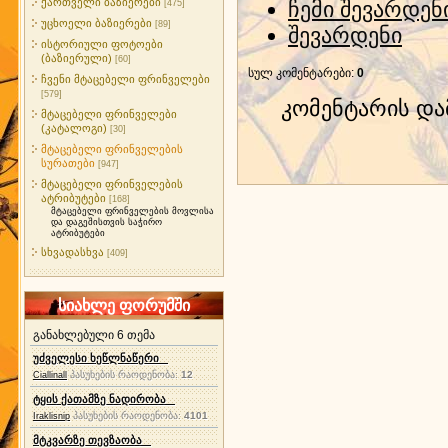
ქართველი ბაზიერები
ჩემი შევარდენ
[475]
უცხოელი ბაზიერები
[89]
შევარდენი
ისტორიული ფოტოები
(ბაზიერული)
[60]
სულ კომენტარები
:
0
ჩვენი მტაცებელი ფრინველები
[579]
კომენტარის დ
მტაცებელი ფრინველები
(კატალოგი)
[30]
მტაცებელი ფრინველების
სურათები
[947]
მტაცებელი ფრინველების
ატრიბუტები
[168]
მტაცებელი ფრინველების მოვლისა
და დაგეშისთვის საჭირო
ატრიბუტები
სხვადასხვა
[409]
სიახლე ფორუმში
განახლებული 6 თემა
უძველესი ხეწლნაწერი
პასუხების რაოდენობა:
12
Ciallinall
ტყის ქათამზე ნადირობა
პასუხების რაოდენობა:
4101
Iraklisnip
მტკვარზე თევზაობა