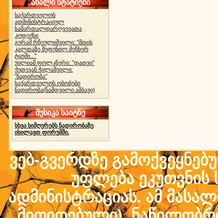
ახალი სტატიები
საქართველოს
ადმინისტრაციულ
სამართალდარღვევათა
კოდექსი
გურამ რჩეულიშვილი: "მთის
კალთაზე შეფენილ მეჩხერ
ტყეში..."
უილიამ ფოლკნერი: "დათვი"
ქეთევან ჭილაშვილი:
"ნადირობა"
საქართველოს ობობები
ნადირობა(ნამდვილი ამბავი)
მუსიკა საიტზე
სხვა სიმღერებს ნადირობაზე
იხილავთ ფორუმში.
ვებ-გვერდზე გამოქვეყნებ
უფლება ეკუთვნის ს
ადმინისტრაციას. ამ მასალი
მითითებული) ნაწილობრივ