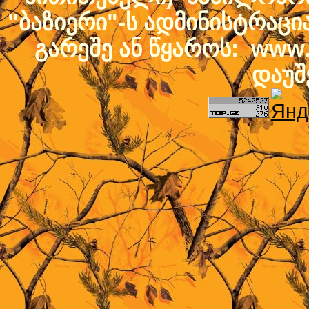
"ბაზიერი"-ს ადმინისტრაც
გარეშე ან წყაროს: www.b
დაუშ