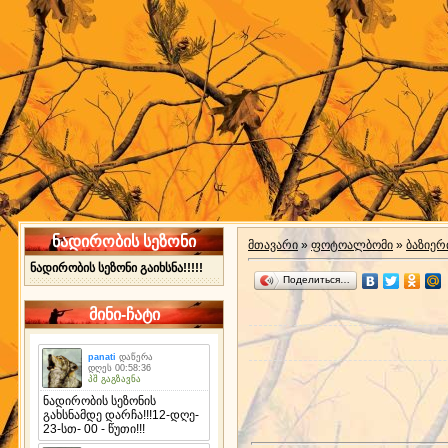
ნადირობის სეზონი
მთავარი
»
ფოტოალბომი
»
ბაზიერ
ნადირობის სეზონი გაიხსნა!!!!!
Поделиться…
მინი-ჩატი