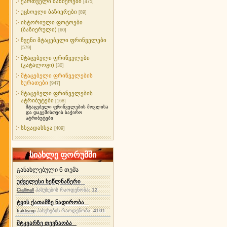
ქართველი ბაზიერები
[475]
უცხოელი ბაზიერები
[89]
ისტორიული ფოტოები
(ბაზიერული)
[60]
ჩვენი მტაცებელი ფრინველები
[579]
მტაცებელი ფრინველები
(კატალოგი)
[30]
მტაცებელი ფრინველების
სურათები
[947]
მტაცებელი ფრინველების
ატრიბუტები
[168]
მტაცებელი ფრინველების მოვლისა
და დაგეშისთვის საჭირო
ატრიბუტები
სხვადასხვა
[409]
სიახლე ფორუმში
განახლებული 6 თემა
უძველესი ხეწლნაწერი
პასუხების რაოდენობა:
12
Ciallinall
ტყის ქათამზე ნადირობა
პასუხების რაოდენობა:
4101
Iraklisnip
მტკვარზე თევზაობა