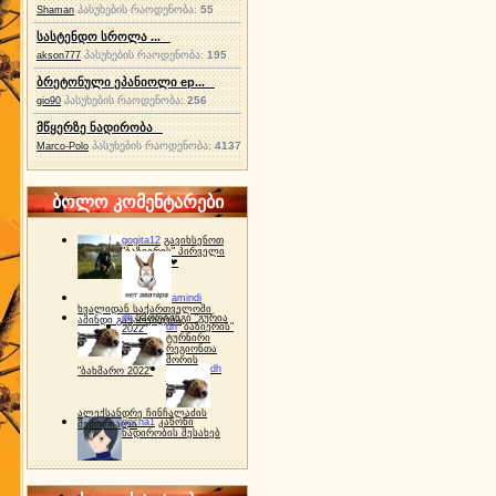
პასუხების რაოდენობა:
55
Shaman
სასტენდო სროლა ...
პასუხების რაოდენობა:
195
akson777
ბრეტონული ეპანიოლი ep...
პასუხების რაოდენობა:
256
gio90
მწყერზე ნადირობა
პასუხების რაოდენობა:
4137
Marco-Polo
ბოლო კომენტარები
gogita12
გავიხსენოთ
"ბაზიერის" პირველი
ტურნირი ❤
amindi
ხვალიდან საქართველოში
dh
სპორტინგი "გურია
ამინდი გაუარესდება
dh
"ბაზიერის"
2022"
ტურნირი
რეგიონთა
შორის
dh
"ბახმარო 2022"
ალექსანდრე ჩინჩალაძის
gocha1
კანონი
მემორიალი
ნადირობის შესახებ