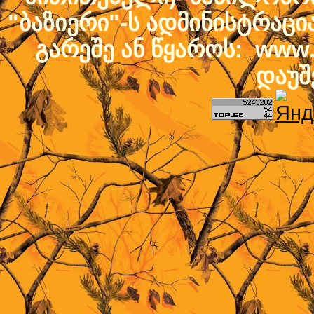
"ბაზიერი"-ს ადმინისტრაც
გარეშე ან წყაროს: www.b
დაუშ