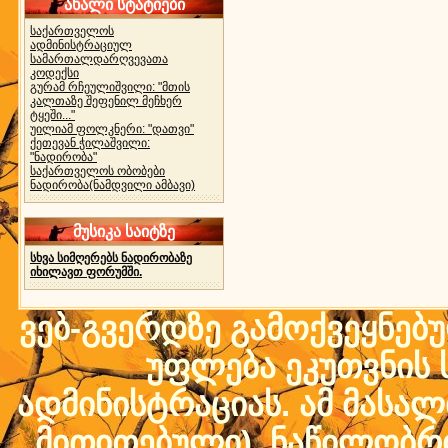
ახალი სტატიები
საქართველოს
ადმინისტრაციულ
სამართალდარღვევათა
კოდექსი
გურამ რჩეულიშვილი: "მთის
კალთაზე შეფენილ მეჩხერ
ტყეში..."
უილიამ ფოლკნერი: "დათვი"
ქეთევან ჭილაშვილი:
"ნადირობა"
საქართველოს ობობები
ნადირობა(ნამდვილი ამბავი)
მუსიკა საიტზე
სხვა სიმღერებს ნადირობაზე
იხილავთ ფორუმში.
ვებ-გვერდზე გამოქვეყნებ
უფლება ეკუთვნის ს
ადმინისტრაციას. ამ მასალი
მითითებული) ნაწილობრივ