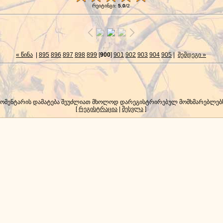
რეიტინგი
:
5.0
/
2
« წინა
|
895
896
897
898
899
[
900
]
901
902
903
904
905
|
შემდეგი »
კომენტარის დამატება შეუძლიათ მხოლოდ დარეგისტრირებულ მომხმარებლებ
[
რეგისტრაცია
|
შესვლა
]