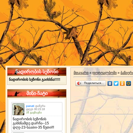
ნადირობის სეზონი
მთავარი
»
ფოტოალბომი
»
ბაზიერ
ნადირობის სეზონი გაიხსნა!!!!!
Поделиться…
მინი-ჩატი