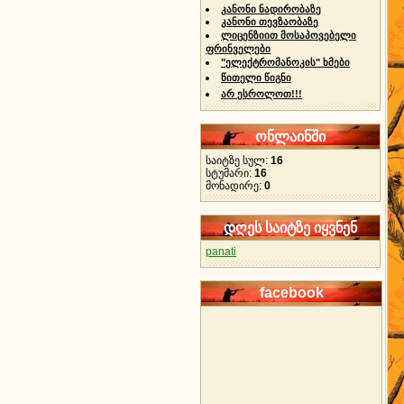
კანონი ნადირობაზე
კანონი თევზაობაზე
ლიცენზიით მოსაპოვებელი
ფრინველები
"ელექტრომანოკის" ხმები
წითელი წიგნი
არ ესროლოთ!!!
ონლაინში
საიტზე სულ:
16
სტუმარი:
16
მონადირე:
0
დღეს საიტზე იყვნენ
panati
facebook