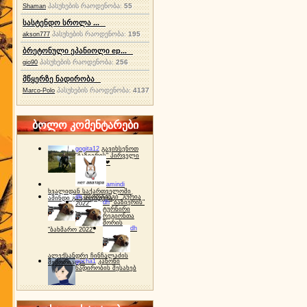
პასუხების რაოდენობა:
55
Shaman
სასტენდო სროლა ...
პასუხების რაოდენობა:
195
akson777
ბრეტონული ეპანიოლი ep...
პასუხების რაოდენობა:
256
gio90
მწყერზე ნადირობა
პასუხების რაოდენობა:
4137
Marco-Polo
ბოლო კომენტარები
gogita12
გავიხსენოთ
"ბაზიერის" პირველი
ტურნირი ❤
amindi
ხვალიდან საქართველოში
dh
სპორტინგი "გურია
ამინდი გაუარესდება
dh
"ბაზიერის"
2022"
ტურნირი
რეგიონთა
შორის
dh
"ბახმარო 2022"
ალექსანდრე ჩინჩალაძის
gocha1
კანონი
მემორიალი
ნადირობის შესახებ