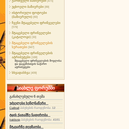
ქართველი ბაზიერები
[475]
უცხოელი ბაზიერები
[89]
ისტორიული ფოტოები
(ბაზიერული)
[60]
ჩვენი მტაცებელი ფრინველები
[579]
მტაცებელი ფრინველები
(კატალოგი)
[30]
მტაცებელი ფრინველების
სურათები
[947]
მტაცებელი ფრინველების
ატრიბუტები
[168]
მტაცებელი ფრინველების მოვლისა
და დაგეშისთვის საჭირო
ატრიბუტები
სხვადასხვა
[409]
სიახლე ფორუმში
განახლებული 6 თემა
უძველესი ხეწლნაწერი
პასუხების რაოდენობა:
12
Ciallinall
ტყის ქათამზე ნადირობა
პასუხების რაოდენობა:
4101
Iraklisnip
მტკვარზე თევზაობა