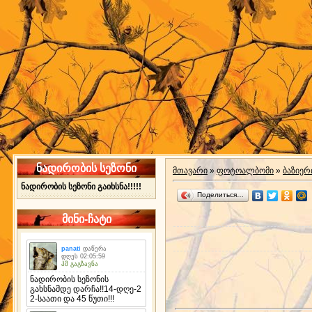
ნადირობის სეზონი
მთავარი
»
ფოტოალბომი
»
ბაზიერ
ნადირობის სეზონი გაიხსნა!!!!!
Поделиться…
მინი-ჩატი