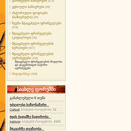
ქართველი ბაზიერები
[475]
უცხოელი ბაზიერები
[89]
ისტორიული ფოტოები
(ბაზიერული)
[60]
ჩვენი მტაცებელი ფრინველები
[579]
მტაცებელი ფრინველები
(კატალოგი)
[30]
მტაცებელი ფრინველების
სურათები
[947]
მტაცებელი ფრინველების
ატრიბუტები
[168]
მტაცებელი ფრინველების მოვლისა
და დაგეშისთვის საჭირო
ატრიბუტები
სხვადასხვა
[409]
სიახლე ფორუმში
განახლებული 6 თემა
უძველესი ხეწლნაწერი
პასუხების რაოდენობა:
12
Ciallinall
ტყის ქათამზე ნადირობა
პასუხების რაოდენობა:
4101
Iraklisnip
მტკვარზე თევზაობა