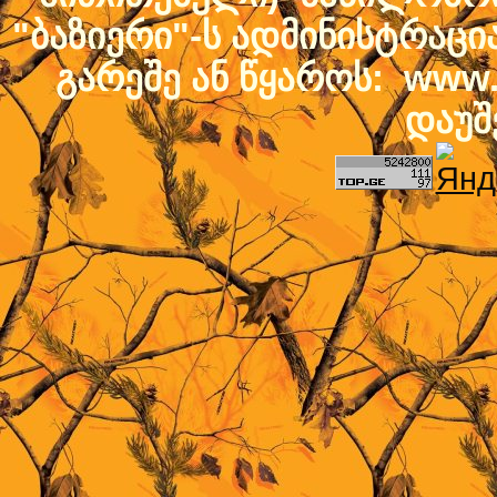
"ბაზიერი"-ს ადმინისტრაც
გარეშე ან წყაროს: www.b
დაუშ