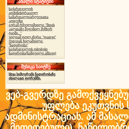
ახალი სტატიები
საქართველოს
ადმინისტრაციულ
სამართალდარღვევათა
კოდექსი
გურამ რჩეულიშვილი: "მთის
კალთაზე შეფენილ მეჩხერ
ტყეში..."
უილიამ ფოლკნერი: "დათვი"
ქეთევან ჭილაშვილი:
"ნადირობა"
საქართველოს ობობები
ნადირობა(ნამდვილი ამბავი)
მუსიკა საიტზე
სხვა სიმღერებს ნადირობაზე
იხილავთ ფორუმში.
ვებ-გვერდზე გამოქვეყნებ
უფლება ეკუთვნის ს
ადმინისტრაციას. ამ მასალი
მითითებული) ნაწილობრივ