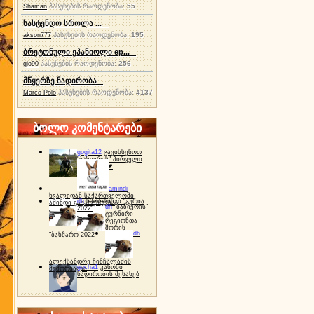
პასუხების რაოდენობა:
55
Shaman
სასტენდო სროლა ...
პასუხების რაოდენობა:
195
akson777
ბრეტონული ეპანიოლი ep...
პასუხების რაოდენობა:
256
gio90
მწყერზე ნადირობა
პასუხების რაოდენობა:
4137
Marco-Polo
ბოლო კომენტარები
gogita12
გავიხსენოთ
"ბაზიერის" პირველი
ტურნირი ❤
amindi
ხვალიდან საქართველოში
dh
სპორტინგი "გურია
ამინდი გაუარესდება
dh
"ბაზიერის"
2022"
ტურნირი
რეგიონთა
შორის
dh
"ბახმარო 2022"
ალექსანდრე ჩინჩალაძის
gocha1
კანონი
მემორიალი
ნადირობის შესახებ