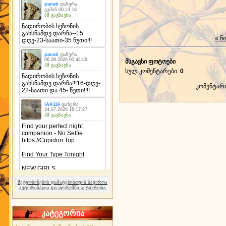
« წ
მსგავსი ფოტოები
სულ კომენტარები
:
0
კომენტარ
შეტყობინების დამატებისთვის საჭიროა
ავტორიზაცია და ფორუმში აქტიურობა
კატეგორია