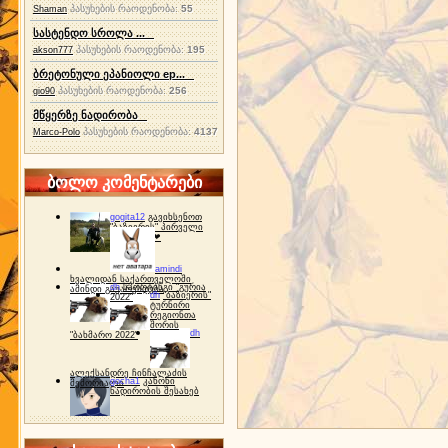
პასუხების რაოდენობა:
55
Shaman
სასტენდო სროლა ...
პასუხების რაოდენობა:
195
akson777
ბრეტონული ეპანიოლი ep...
პასუხების რაოდენობა:
256
gio90
მწყერზე ნადირობა
პასუხების რაოდენობა:
4137
Marco-Polo
ბოლო კომენტარები
gogita12
გავიხსენოთ
"ბაზიერის" პირველი
ტურნირი ❤
amindi
ხვალიდან საქართველოში
dh
სპორტინგი "გურია
ამინდი გაუარესდება
dh
"ბაზიერის"
2022"
ტურნირი
რეგიონთა
შორის
dh
"ბახმარო 2022"
ალექსანდრე ჩინჩალაძის
gocha1
კანონი
მემორიალი
ნადირობის შესახებ