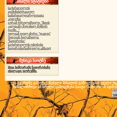
ახალი სტატიები
საქართველოს
ადმინისტრაციულ
სამართალდარღვევათა
კოდექსი
გურამ რჩეულიშვილი: "მთის
კალთაზე შეფენილ მეჩხერ
ტყეში..."
უილიამ ფოლკნერი: "დათვი"
ქეთევან ჭილაშვილი:
"ნადირობა"
საქართველოს ობობები
ნადირობა(ნამდვილი ამბავი)
მუსიკა საიტზე
სხვა სიმღერებს ნადირობაზე
იხილავთ ფორუმში.
ვებ-გვერდზე გამოქვეყნებული მასალის გამოყენების ყველა უფლ
ნაწილობრივი ან სრული გამოყენება საიტი "ბაზიერი"-ს ადმი