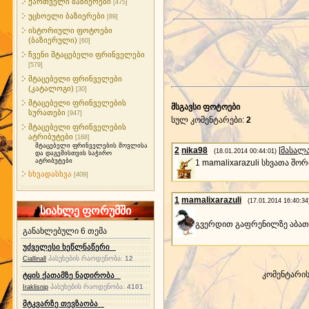
ქართველი ბაზიერები
[475]
უცხოელი ბაზიერები
[89]
ისტორიული ფოტოები
(ბაზიერული)
[60]
ჩვენი მტაცებელი ფრინველები
[579]
მტაცებელი ფრინველები
(კატალოგი)
[30]
მტაცებელი ფრინველების
მსგავსი ფოტოები
სურათები
[947]
სულ კომენტარები
:
2
მტაცებელი ფრინველების
ატრიბუტები
[168]
მტაცებელი ფრინველების მოვლისა
2
nika98
[
მასალ
(18.01.2014 00:44:01)
და დაგეშისთვის საჭირო
ატრიბუტები
1 mamalixarazuli სხვათა შ
სხვადასხვა
[409]
1
mamalixarazuli
(17.01.2014 16:40:34
სიახლე ფორუმში
გვერდით გაფრენილზე აბა
განახლებული 6 თემა
უძველესი ხეწლნაწერი
პასუხების რაოდენობა:
12
Ciallinall
კომენტარი
ტყის ქათამზე ნადირობა
პასუხების რაოდენობა:
4101
Iraklisnip
მტკვარზე თევზაობა