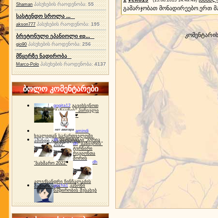
(13.08.2013 14:49:49)
პასუხების რაოდენობა:
55
Shaman
გამარჯობათ მონადირეებო.ერთ მა
სასტენდო სროლა ...
პასუხების რაოდენობა:
195
akson777
კომენტარი
ბრეტონული ეპანიოლი ep...
პასუხების რაოდენობა:
256
gio90
მწყერზე ნადირობა
პასუხების რაოდენობა:
4137
Marco-Polo
ბოლო კომენტარები
gogita12
გავიხსენოთ
"ბაზიერის" პირველი
ტურნირი ❤
amindi
ხვალიდან საქართველოში
dh
სპორტინგი "გურია
ამინდი გაუარესდება
dh
"ბაზიერის"
2022"
ტურნირი
რეგიონთა
შორის
dh
"ბახმარო 2022"
ალექსანდრე ჩინჩალაძის
gocha1
კანონი
მემორიალი
ნადირობის შესახებ