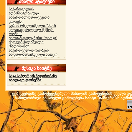
ახალი სტატიები
საქართველოს
ადმინისტრაციულ
სამართალდარღვევათა
კოდექსი
გურამ რჩეულიშვილი: "მთის
კალთაზე შეფენილ მეჩხერ
ტყეში..."
უილიამ ფოლკნერი: "დათვი"
ქეთევან ჭილაშვილი:
"ნადირობა"
საქართველოს ობობები
ნადირობა(ნამდვილი ამბავი)
მუსიკა საიტზე
სხვა სიმღერებს ნადირობაზე
იხილავთ ფორუმში.
ვებ-გვერდზე გამოქვეყნებული მასალის გამოყენების ყველა უფლ
ნაწილობრივი ან სრული გამოყენება საიტი "ბაზიერი"-ს ადმი