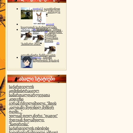
gogita12
გავიხსენოთ
"ბაზიერის" პირველი
ტურნირი ❤
amindi
ხვალიდან საქართველოში
dh
სპორტინგი "გურია
ამინდი გაუარესდება
dh
"ბაზიერის"
2022"
ტურნირი
რეგიონთა
შორის
dh
"ბახმარო 2022"
ალექსანდრე ჩინჩალაძის
gocha1
კანონი
მემორიალი
ნადირობის შესახებ
ახალი სტატიები
საქართველოს
ადმინისტრაციულ
სამართალდარღვევათა
კოდექსი
გურამ რჩეულიშვილი: "მთის
კალთაზე შეფენილ მეჩხერ
ტყეში..."
უილიამ ფოლკნერი: "დათვი"
ქეთევან ჭილაშვილი:
"ნადირობა"
საქართველოს ობობები
ნადირობა(ნამდვილი ამბავი)