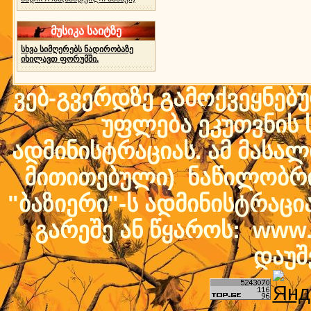
მუსიკა საიტზე
სხვა სიმღერებს ნადირობაზე
იხილავთ ფორუმში.
ვებ-გვერდზე გამოქვეყნებ
უფლება ეკუთვნის ს
ადმინისტრაციას. ამ მასალი
მითითებული) ნაწილობრივ
"ბაზიერი"-ს ადმინისტრაც
გარეშე ან წყაროს: www.b
დაუშ