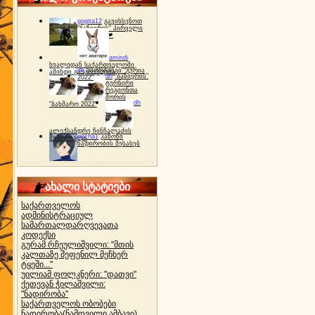
gogita12
გავიხსენოთ
"ბაზიერის" პირველი
ტურნირი ❤
amindi
ხვალიდან საქართველოში
dh
სპორტინგი "გურია
ამინდი გაუარესდება
dh
"ბაზიერის"
2022"
ტურნირი
რეგიონთა
შორის
dh
"ბახმარო 2022"
ალექსანდრე ჩინჩალაძის
gocha1
კანონი
მემორიალი
ნადირობის შესახებ
ახალი სტატიები
საქართველოს
ადმინისტრაციულ
სამართალდარღვევათა
კოდექსი
გურამ რჩეულიშვილი: "მთის
კალთაზე შეფენილ მეჩხერ
ტყეში..."
უილიამ ფოლკნერი: "დათვი"
ქეთევან ჭილაშვილი:
"ნადირობა"
საქართველოს ობობები
ნადირობა(ნამდვილი ამბავი)