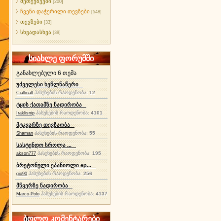
მეთევზეები
[200]
ჩვენი დაჭერილი თევზები
[548]
თევზები
[33]
სხვადასხვა
[39]
სიახლე ფორუმში
განახლებული 6 თემა
უძველესი ხეწლნაწერი
პასუხების რაოდენობა:
12
Ciallinall
ტყის ქათამზე ნადირობა
პასუხების რაოდენობა:
4101
Iraklisnip
მტკვარზე თევზაობა
პასუხების რაოდენობა:
55
Shaman
სასტენდო სროლა ...
პასუხების რაოდენობა:
195
akson777
ბრეტონული ეპანიოლი ep...
პასუხების რაოდენობა:
256
gio90
მწყერზე ნადირობა
პასუხების რაოდენობა:
4137
Marco-Polo
ბოლო კომენტარები