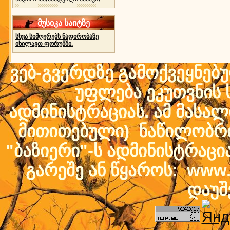
მუსიკა საიტზე
სხვა სიმღერებს ნადირობაზე
იხილავთ ფორუმში.
ვებ-გვერდზე გამოქვეყნებ
უფლება ეკუთვნის ს
ადმინისტრაციას. ამ მასალი
მითითებული) ნაწილობრივ
"ბაზიერი"-ს ადმინისტრაც
გარეშე ან წყაროს: www.b
დაუშ