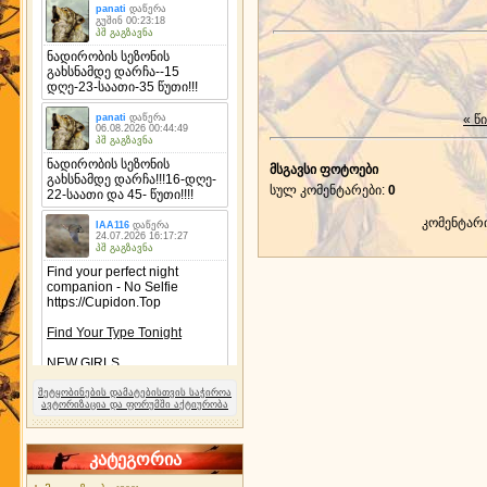
« წ
მსგავსი ფოტოები
სულ კომენტარები
:
0
კომენტარ
შეტყობინების დამატებისთვის საჭიროა
ავტორიზაცია და ფორუმში აქტიურობა
კატეგორია