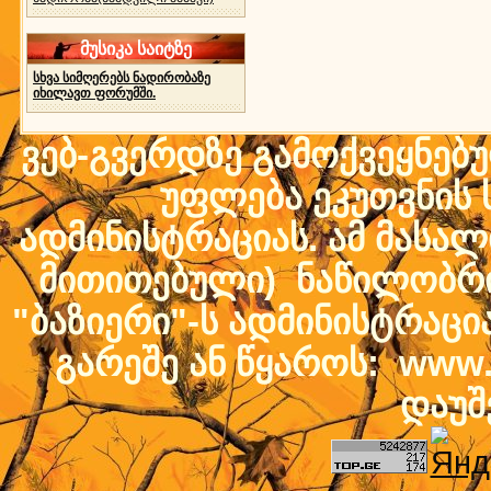
მუსიკა საიტზე
სხვა სიმღერებს ნადირობაზე
იხილავთ ფორუმში.
ვებ-გვერდზე გამოქვეყნებ
უფლება ეკუთვნის ს
ადმინისტრაციას. ამ მასალი
მითითებული) ნაწილობრივ
"ბაზიერი"-ს ადმინისტრაც
გარეშე ან წყაროს: www.b
დაუშ