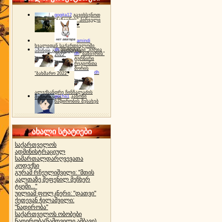
gogita12
გავიხსენოთ
"ბაზიერის" პირველი
ტურნირი ❤
amindi
ხვალიდან საქართველოში
dh
სპორტინგი "გურია
ამინდი გაუარესდება
dh
"ბაზიერის"
2022"
ტურნირი
რეგიონთა
შორის
dh
"ბახმარო 2022"
ალექსანდრე ჩინჩალაძის
gocha1
კანონი
მემორიალი
ნადირობის შესახებ
ახალი სტატიები
საქართველოს
ადმინისტრაციულ
სამართალდარღვევათა
კოდექსი
გურამ რჩეულიშვილი: "მთის
კალთაზე შეფენილ მეჩხერ
ტყეში..."
უილიამ ფოლკნერი: "დათვი"
ქეთევან ჭილაშვილი:
"ნადირობა"
საქართველოს ობობები
ნადირობა(ნამდვილი ამბავი)