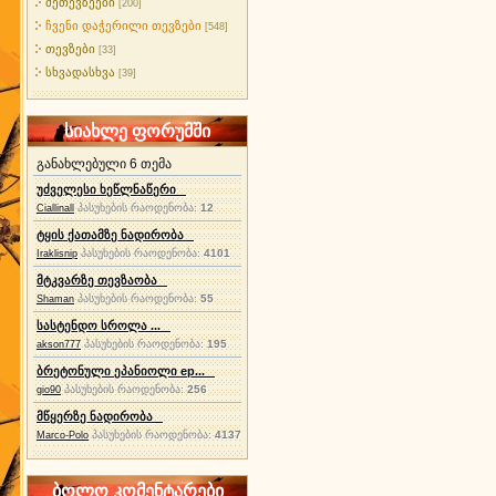
მეთევზეები
[200]
ჩვენი დაჭერილი თევზები
[548]
თევზები
[33]
სხვადასხვა
[39]
სიახლე ფორუმში
განახლებული 6 თემა
უძველესი ხეწლნაწერი
პასუხების რაოდენობა:
12
Ciallinall
ტყის ქათამზე ნადირობა
პასუხების რაოდენობა:
4101
Iraklisnip
მტკვარზე თევზაობა
პასუხების რაოდენობა:
55
Shaman
სასტენდო სროლა ...
პასუხების რაოდენობა:
195
akson777
ბრეტონული ეპანიოლი ep...
პასუხების რაოდენობა:
256
gio90
მწყერზე ნადირობა
პასუხების რაოდენობა:
4137
Marco-Polo
ბოლო კომენტარები