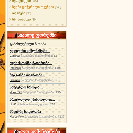
მეთევზეები
[200]
ჩვენი დაჭერილი თევზები
[548]
თევზები
[33]
სხვადასხვა
[39]
სიახლე ფორუმში
განახლებული 6 თემა
უძველესი ხეწლნაწერი
პასუხების რაოდენობა:
12
Ciallinall
ტყის ქათამზე ნადირობა
პასუხების რაოდენობა:
4101
Iraklisnip
მტკვარზე თევზაობა
პასუხების რაოდენობა:
55
Shaman
სასტენდო სროლა ...
პასუხების რაოდენობა:
195
akson777
ბრეტონული ეპანიოლი ep...
პასუხების რაოდენობა:
256
gio90
მწყერზე ნადირობა
პასუხების რაოდენობა:
4137
Marco-Polo
ბოლო კომენტარები