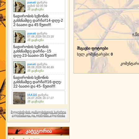
« წ
მსგავსი ფოტოები
სულ კომენტარები
:
0
კომენტარ
შეტყობინების დამატებისთვის საჭიროა
ავტორიზაცია და ფორუმში აქტიურობა
კატეგორია