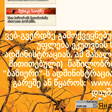
მუსიკა საიტზე
სხვა სიმღერებს ნადირობაზე
იხილავთ ფორუმში.
ვებ-გვერდზე გამოქვეყნებ
უფლება ეკუთვნის ს
ადმინისტრაციას. ამ მასალი
მითითებული) ნაწილობრივ
"ბაზიერი"-ს ადმინისტრაც
გარეშე ან წყაროს: www.b
დაუშ