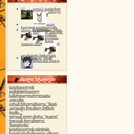
gogita12
გავიხსენოთ
"ბაზიერის" პირველი
ტურნირი ❤
amindi
ხვალიდან საქართველოში
dh
სპორტინგი "გურია
ამინდი გაუარესდება
dh
"ბაზიერის"
2022"
ტურნირი
რეგიონთა
შორის
dh
"ბახმარო 2022"
ალექსანდრე ჩინჩალაძის
gocha1
კანონი
მემორიალი
ნადირობის შესახებ
ახალი სტატიები
საქართველოს
ადმინისტრაციულ
სამართალდარღვევათა
კოდექსი
გურამ რჩეულიშვილი: "მთის
კალთაზე შეფენილ მეჩხერ
ტყეში..."
უილიამ ფოლკნერი: "დათვი"
ქეთევან ჭილაშვილი:
"ნადირობა"
საქართველოს ობობები
ნადირობა(ნამდვილი ამბავი)