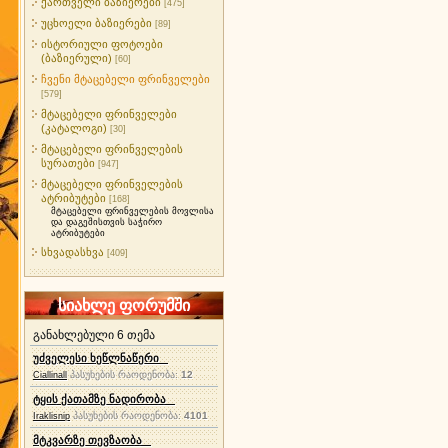
ქართველი ბაზიერები
[475]
უცხოელი ბაზიერები
[89]
ისტორიული ფოტოები
(ბაზიერული)
[60]
ჩვენი მტაცებელი ფრინველები
[579]
მტაცებელი ფრინველები
(კატალოგი)
[30]
მტაცებელი ფრინველების
სურათები
[947]
მტაცებელი ფრინველების
ატრიბუტები
[168]
მტაცებელი ფრინველების მოვლისა
და დაგეშისთვის საჭირო
ატრიბუტები
სხვადასხვა
[409]
სიახლე ფორუმში
განახლებული 6 თემა
უძველესი ხეწლნაწერი
პასუხების რაოდენობა:
12
Ciallinall
ტყის ქათამზე ნადირობა
პასუხების რაოდენობა:
4101
Iraklisnip
მტკვარზე თევზაობა