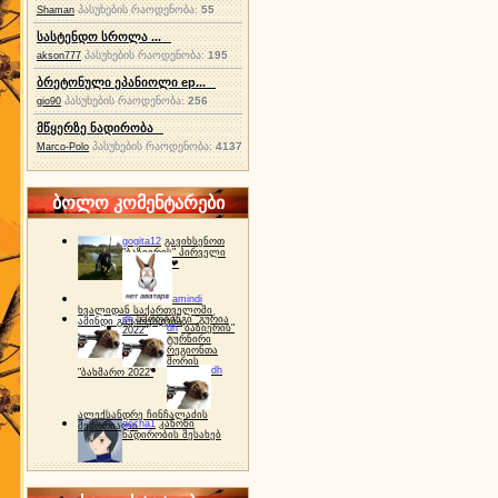
პასუხების რაოდენობა:
55
Shaman
სასტენდო სროლა ...
პასუხების რაოდენობა:
195
akson777
ბრეტონული ეპანიოლი ep...
პასუხების რაოდენობა:
256
gio90
მწყერზე ნადირობა
პასუხების რაოდენობა:
4137
Marco-Polo
ბოლო კომენტარები
gogita12
გავიხსენოთ
"ბაზიერის" პირველი
ტურნირი ❤
amindi
ხვალიდან საქართველოში
dh
სპორტინგი "გურია
ამინდი გაუარესდება
dh
"ბაზიერის"
2022"
ტურნირი
რეგიონთა
შორის
dh
"ბახმარო 2022"
ალექსანდრე ჩინჩალაძის
gocha1
კანონი
მემორიალი
ნადირობის შესახებ