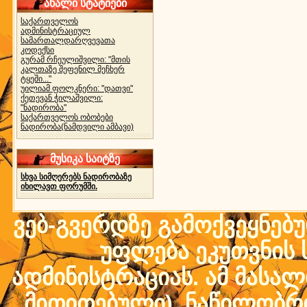
ახალი სტატიები
საქართველოს
ადმინისტრაციულ
სამართალდარღვევათა
კოდექსი
გურამ რჩეულიშვილი: "მთის
კალთაზე შეფენილ მეჩხერ
ტყეში..."
უილიამ ფოლკნერი: "დათვი"
ქეთევან ჭილაშვილი:
"ნადირობა"
საქართველოს ობობები
ნადირობა(ნამდვილი ამბავი)
მუსიკა საიტზე
სხვა სიმღერებს ნადირობაზე
იხილავთ ფორუმში.
ვებ-გვერდზე გამოქვეყნებ
უფლება ეკუთვნის ს
ადმინისტრაციას. ამ მასალი
მითითებული) ნაწილობრივ