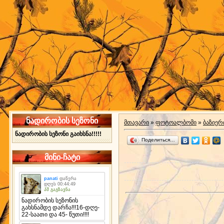
ნადირობის სეზონი
მთავარი
»
ფოტოალბომი
»
ბაზიერ
ნადირობის სეზონი გაიხსნა!!!!!
Поделиться…
მინი-ჩატი