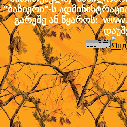
"ბაზიერი"-ს ადმინისტრაც
გარეშე ან წყაროს: www.b
დაუშ