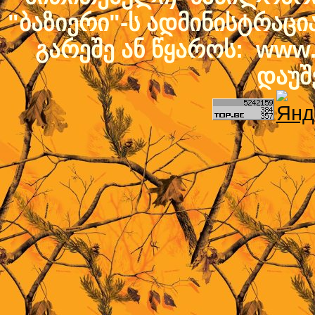
"ბაზიერი"-ს ადმინისტრაც
გარეშე ან წყაროს: www.b
დაუშ