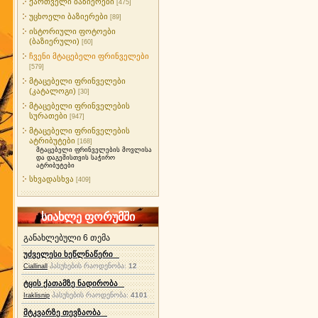
ქართველი ბაზიერები
[475]
უცხოელი ბაზიერები
[89]
ისტორიული ფოტოები
(ბაზიერული)
[60]
ჩვენი მტაცებელი ფრინველები
[579]
მტაცებელი ფრინველები
(კატალოგი)
[30]
მტაცებელი ფრინველების
სურათები
[947]
მტაცებელი ფრინველების
ატრიბუტები
[168]
მტაცებელი ფრინველების მოვლისა
და დაგეშისთვის საჭირო
ატრიბუტები
სხვადასხვა
[409]
სიახლე ფორუმში
განახლებული 6 თემა
უძველესი ხეწლნაწერი
პასუხების რაოდენობა:
12
Ciallinall
ტყის ქათამზე ნადირობა
პასუხების რაოდენობა:
4101
Iraklisnip
მტკვარზე თევზაობა