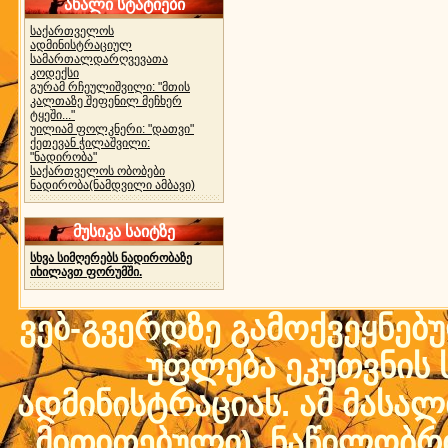
ახალი სტატიები
საქართველოს
ადმინისტრაციულ
სამართალდარღვევათა
კოდექსი
გურამ რჩეულიშვილი: "მთის
კალთაზე შეფენილ მეჩხერ
ტყეში..."
უილიამ ფოლკნერი: "დათვი"
ქეთევან ჭილაშვილი:
"ნადირობა"
საქართველოს ობობები
ნადირობა(ნამდვილი ამბავი)
მუსიკა საიტზე
სხვა სიმღერებს ნადირობაზე
იხილავთ ფორუმში.
ვებ-გვერდზე გამოქვეყნებ
უფლება ეკუთვნის ს
ადმინისტრაციას. ამ მასალი
მითითებული) ნაწილობრივ