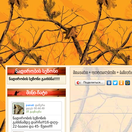
ნადირობის სეზონი
მთავარი
»
ფოტოალბომი
»
ბაზიერ
ნადირობის სეზონი გაიხსნა!!!!!
Поделиться…
მინი-ჩატი