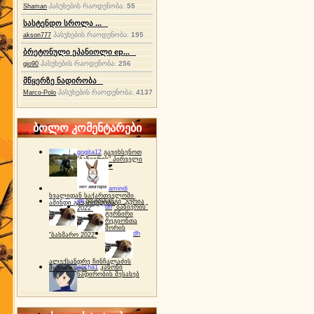
პასუხების რაოდენობა:
55
Shaman
სასტენდო სროლა ...
პასუხების რაოდენობა:
195
akson777
ბრეტონული ეპანიოლი ep...
პასუხების რაოდენობა:
256
gio90
მწყერზე ნადირობა
პასუხების რაოდენობა:
4137
Marco-Polo
ბოლო კომენტარები
gogita12
გავიხსენოთ
"ბაზიერის" პირველი
ტურნირი ❤
amindi
ხვალიდან საქართველოში
dh
სპორტინგი "გურია
ამინდი გაუარესდება
dh
"ბაზიერის"
2022"
ტურნირი
რეგიონთა
შორის
dh
"ბახმარო 2022"
ალექსანდრე ჩინჩალაძის
gocha1
კანონი
მემორიალი
ნადირობის შესახებ