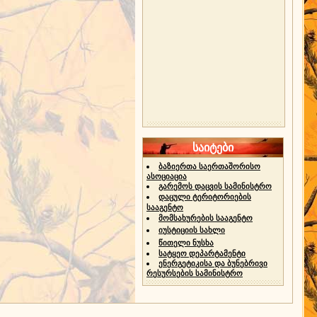
საიტები
ბაზიერთა საერთაშორისო
ასოციაცია
გარემოს დაცვის სამინისტრო
დაცული ტერიტორიების
სააგენტო
მომსახურების სააგენტო
იუსტიციის სახლი
წითელი ნუსხა
სატყეო დეპარტამენტი
ენერგეტიკისა და ბუნებრივი
რესურსების სამინისტრო