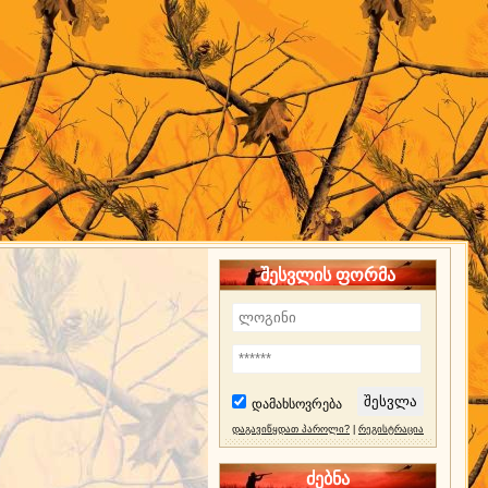
შესვლის ფორმა
დამახსოვრება
დაგავიწყდათ პაროლი?
|
რეგისტრაცია
ძებნა