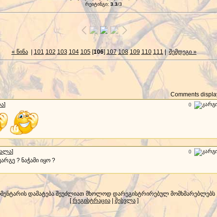
რეიტინგი
:
3.3
/
3
« წინა
|
101
102
103
104
105
[
106
]
107
108
109
110
111
|
შემდეგი »
Comments display
ლა
]
0
სალა
]
0
რგე ? ნაჭამი იყო ?
მენტარის დამატება შეუძლიათ მხოლოდ დარეგისტრირებულ მომხმარებლებს
[
რეგისტრაცია
|
შესვლა
]