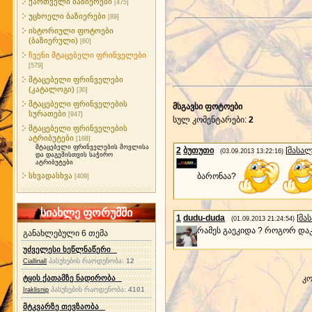
ქართველი ბაზიერები
[475]
უცხოელი ბაზიერები
[89]
ისტორიული ფოტოები
(ბაზიერული)
[60]
ჩვენი მტაცებელი ფრინველები
[579]
მტაცებელი ფრინველები
(კატალოგი)
[30]
მტაცებელი ფრინველების
მსგავსი ფოტოები
სურათები
[947]
სულ კომენტარები
:
2
მტაცებელი ფრინველების
ატრიბუტები
[168]
მტაცებელი ფრინველების მოვლისა
2
ბუთუთი
[
მასა
(03.09.2013 13:22:16)
და დაგეშისთვის საჭირო
ატრიბუტები
ბარონაა?
სხვადასხვა
[409]
სიახლე ფორუმში
1
dudu-duda
[
მა
(01.09.2013 21:24:54)
რამეს გაეკიდა ? როგორ დაკა
განახლებული 6 თემა
უძველესი ხეწლნაწერი
პასუხების რაოდენობა:
12
Ciallinall
ტყის ქათამზე ნადირობა
კო
პასუხების რაოდენობა:
4101
Iraklisnip
მტკვარზე თევზაობა