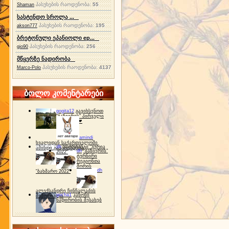
პასუხების რაოდენობა:
55
Shaman
სასტენდო სროლა ...
პასუხების რაოდენობა:
195
akson777
ბრეტონული ეპანიოლი ep...
პასუხების რაოდენობა:
256
gio90
მწყერზე ნადირობა
პასუხების რაოდენობა:
4137
Marco-Polo
ბოლო კომენტარები
gogita12
გავიხსენოთ
"ბაზიერის" პირველი
ტურნირი ❤
amindi
ხვალიდან საქართველოში
dh
სპორტინგი "გურია
ამინდი გაუარესდება
dh
"ბაზიერის"
2022"
ტურნირი
რეგიონთა
შორის
dh
"ბახმარო 2022"
ალექსანდრე ჩინჩალაძის
gocha1
კანონი
მემორიალი
ნადირობის შესახებ