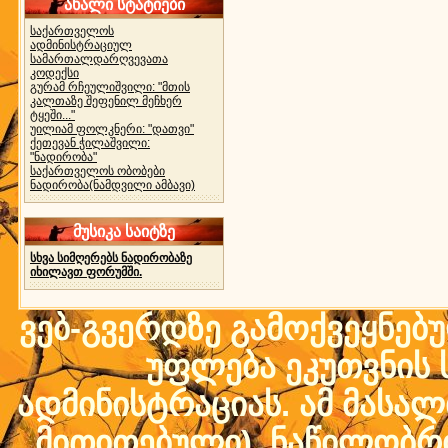
ახალი სტატიები
საქართველოს
ადმინისტრაციულ
სამართალდარღვევათა
კოდექსი
გურამ რჩეულიშვილი: "მთის
კალთაზე შეფენილ მეჩხერ
ტყეში..."
უილიამ ფოლკნერი: "დათვი"
ქეთევან ჭილაშვილი:
"ნადირობა"
საქართველოს ობობები
ნადირობა(ნამდვილი ამბავი)
მუსიკა საიტზე
სხვა სიმღერებს ნადირობაზე
იხილავთ ფორუმში.
ვებ-გვერდზე გამოქვეყნებ
უფლება ეკუთვნის ს
ადმინისტრაციას. ამ მასალი
მითითებული) ნაწილობრივ