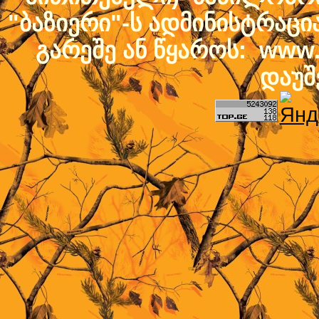
"ბაზიერი"-ს ადმინისტრაც
გარეშე ან წყაროს: www.b
დაუშ