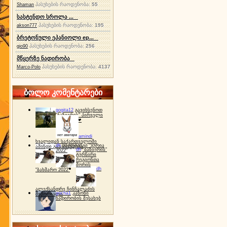
პასუხების რაოდენობა:
55
Shaman
სასტენდო სროლა ...
პასუხების რაოდენობა:
195
akson777
ბრეტონული ეპანიოლი ep...
პასუხების რაოდენობა:
256
gio90
მწყერზე ნადირობა
პასუხების რაოდენობა:
4137
Marco-Polo
ბოლო კომენტარები
gogita12
გავიხსენოთ
"ბაზიერის" პირველი
ტურნირი ❤
amindi
ხვალიდან საქართველოში
dh
სპორტინგი "გურია
ამინდი გაუარესდება
dh
"ბაზიერის"
2022"
ტურნირი
რეგიონთა
შორის
dh
"ბახმარო 2022"
ალექსანდრე ჩინჩალაძის
gocha1
კანონი
მემორიალი
ნადირობის შესახებ