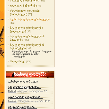
ქართველი ბაზიერები
[475]
უცხოელი ბაზიერები
[89]
ისტორიული ფოტოები
(ბაზიერული)
[60]
ჩვენი მტაცებელი ფრინველები
[579]
მტაცებელი ფრინველები
(კატალოგი)
[30]
მტაცებელი ფრინველების
სურათები
[947]
მტაცებელი ფრინველების
ატრიბუტები
[168]
მტაცებელი ფრინველების მოვლისა
და დაგეშისთვის საჭირო
ატრიბუტები
სხვადასხვა
[409]
სიახლე ფორუმში
განახლებული 6 თემა
უძველესი ხეწლნაწერი
პასუხების რაოდენობა:
12
Ciallinall
ტყის ქათამზე ნადირობა
პასუხების რაოდენობა:
4101
Iraklisnip
მტკვარზე თევზაობა