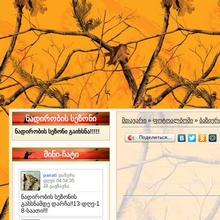
ნადირობის სეზონი
მთავარი
»
ფოტოალბომი
»
ბაზიერ
ნადირობის სეზონი გაიხსნა!!!!!
Поделиться…
მინი-ჩატი