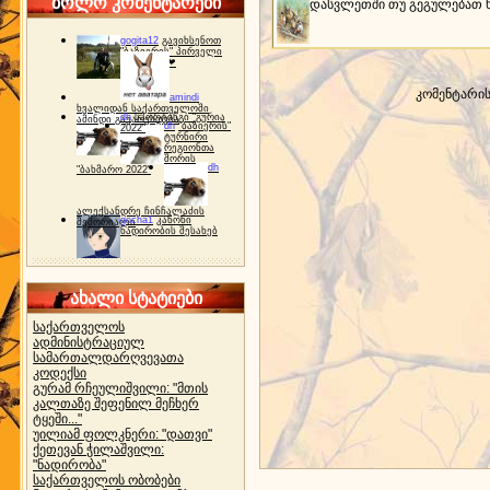
ბოლო კომენტარები
დასვლეთში თუ გეგულებათ ხ
gogita12
გავიხსენოთ
"ბაზიერის" პირველი
ტურნირი ❤
კომენტარი
amindi
ხვალიდან საქართველოში
dh
სპორტინგი "გურია
ამინდი გაუარესდება
dh
"ბაზიერის"
2022"
ტურნირი
რეგიონთა
შორის
dh
"ბახმარო 2022"
ალექსანდრე ჩინჩალაძის
gocha1
კანონი
მემორიალი
ნადირობის შესახებ
ახალი სტატიები
საქართველოს
ადმინისტრაციულ
სამართალდარღვევათა
კოდექსი
გურამ რჩეულიშვილი: "მთის
კალთაზე შეფენილ მეჩხერ
ტყეში..."
უილიამ ფოლკნერი: "დათვი"
ქეთევან ჭილაშვილი:
"ნადირობა"
საქართველოს ობობები