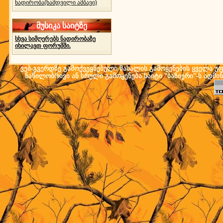
ნადირობა(ნამდვილი ამბავი)
მუსიკა საიტზე
სხვა სიმღერებს ნადირობაზე
იხილავთ ფორუმში.
ვებ-გვერდზე გამოქვეყნებული მასალის გამოყენების ყველა უფლ
ნაწილობრივი ან სრული გამოყენება საიტი "ბაზიერი"-ს ადმი