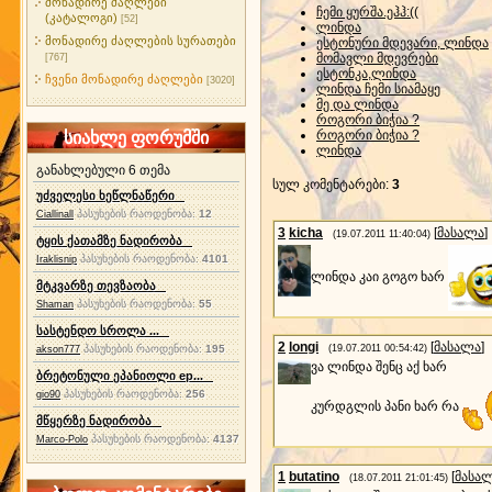
მონადირე ძაღლები
ჩემი ყურშა.ეჰჰ:((
(კატალოგი)
[52]
ლინდა
მონადირე ძაღლების სურათები
ესტონური მდევარი, ლინდა
მომავლი მდევრები
[767]
ესტონკა,ლინდა
ჩვენი მონადირე ძაღლები
[3020]
ლინდა ჩემი სიამაყე
მე და ლინდა
როგორი ბიჭია ?
როგორი ბიჭია ?
სიახლე ფორუმში
ლინდა
განახლებული 6 თემა
სულ კომენტარები
:
3
უძველესი ხეწლნაწერი
პასუხების რაოდენობა:
12
Ciallinall
3
kicha
[
მასალა
]
(19.07.2011 11:40:04)
ტყის ქათამზე ნადირობა
პასუხების რაოდენობა:
4101
Iraklisnip
ლინდა კაი გოგო ხარ
მტკვარზე თევზაობა
პასუხების რაოდენობა:
55
Shaman
სასტენდო სროლა ...
2
longi
[
მასალა
]
პასუხების რაოდენობა:
195
(19.07.2011 00:54:42)
akson777
ვა ლინდა შენც აქ ხარ
ბრეტონული ეპანიოლი ep...
პასუხების რაოდენობა:
256
gio90
კურდგლის პანი ხარ რა
მწყერზე ნადირობა
პასუხების რაოდენობა:
4137
Marco-Polo
1
butatino
[
მასა
(18.07.2011 21:01:45)