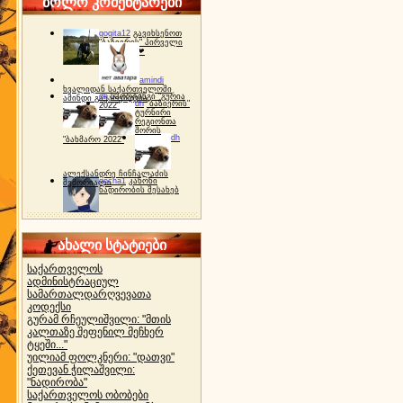
ბოლო კომენტარები
gogita12
გავიხსენოთ
"ბაზიერის" პირველი
ტურნირი ❤
amindi
ხვალიდან საქართველოში
dh
სპორტინგი "გურია
ამინდი გაუარესდება
dh
"ბაზიერის"
2022"
ტურნირი
რეგიონთა
შორის
dh
"ბახმარო 2022"
ალექსანდრე ჩინჩალაძის
gocha1
კანონი
მემორიალი
ნადირობის შესახებ
ახალი სტატიები
საქართველოს
ადმინისტრაციულ
სამართალდარღვევათა
კოდექსი
გურამ რჩეულიშვილი: "მთის
კალთაზე შეფენილ მეჩხერ
ტყეში..."
უილიამ ფოლკნერი: "დათვი"
ქეთევან ჭილაშვილი:
"ნადირობა"
საქართველოს ობობები