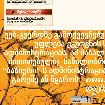
ნადირობა(ნამდვილი ამბავი)
მუსიკა საიტზე
სხვა სიმღერებს ნადირობაზე
იხილავთ ფორუმში.
ვებ-გვერდზე გამოქვეყნებ
უფლება ეკუთვნის ს
ადმინისტრაციას. ამ მასალი
მითითებული) ნაწილობრივ
"ბაზიერი"-ს ადმინისტრაც
გარეშე ან წყაროს: www.b
დაუშ