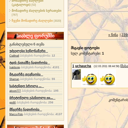
მონადირე ძაღლები
(კატალოგი)
[52]
მონადირე ძაღლების სურათები
[767]
ჩვენი მონადირე ძაღლები
[3020]
« წინა
|
239
სიახლე ფორუმში
განახლებული 6 თემა
მსგავსი ფოტოები
უძველესი ხეწლნაწერი
სულ კომენტარები
:
1
პასუხების რაოდენობა:
12
Ciallinall
ტყის ქათამზე ნადირობა
1
uchaucha
[
მას
(12.03.2011 08:44:58)
პასუხების რაოდენობა:
4101
Iraklisnip
მტკვარზე თევზაობა
პასუხების რაოდენობა:
55
Shaman
სასტენდო სროლა ...
პასუხების რაოდენობა:
195
akson777
ბრეტონული ეპანიოლი ep...
კომენტარი
პასუხების რაოდენობა:
256
gio90
მწყერზე ნადირობა
პასუხების რაოდენობა:
4137
Marco-Polo