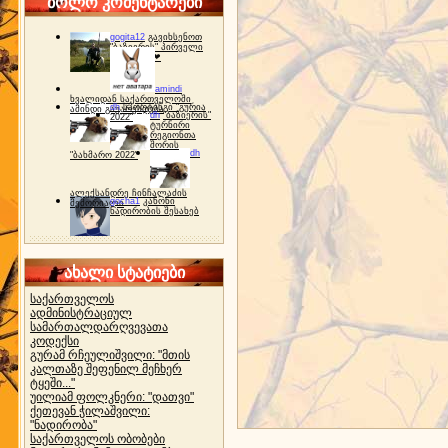
ბოლო კომენტარები
gogita12
გავიხსენოთ
"ბაზიერის" პირველი
ტურნირი ❤
amindi
ხვალიდან საქართველოში
dh
სპორტინგი "გურია
ამინდი გაუარესდება
dh
"ბაზიერის"
2022"
ტურნირი
რეგიონთა
შორის
dh
"ბახმარო 2022"
ალექსანდრე ჩინჩალაძის
gocha1
კანონი
მემორიალი
ნადირობის შესახებ
ახალი სტატიები
საქართველოს
ადმინისტრაციულ
სამართალდარღვევათა
კოდექსი
გურამ რჩეულიშვილი: "მთის
კალთაზე შეფენილ მეჩხერ
ტყეში..."
უილიამ ფოლკნერი: "დათვი"
ქეთევან ჭილაშვილი:
"ნადირობა"
საქართველოს ობობები