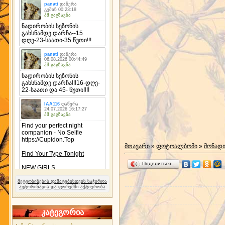
მთავარი
»
ფოტოალბომი
»
მონად
Поделиться…
შეტყობინების დამატებისთვის საჭიროა
ავტორიზაცია და ფორუმში აქტიურობა
კატეგორია