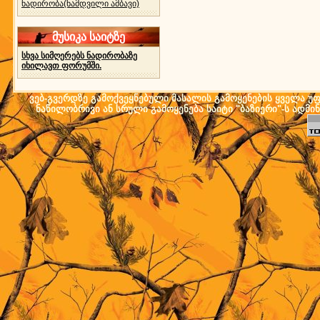
ნადირობა(ნამდვილი ამბავი)
მუსიკა საიტზე
სხვა სიმღერებს ნადირობაზე
იხილავთ ფორუმში.
ვებ-გვერდზე გამოქვეყნებული მასალის გამოყენების ყველა უფლ
ნაწილობრივი ან სრული გამოყენება საიტი "ბაზიერი"-ს ადმი