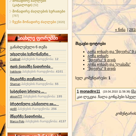
მონადირე ძაღლები
(კატალოგი)
[52]
მონადირე ძაღლების სურათები
[767]
ჩვენი მონადირე ძაღლები
[3020]
« წინა
|
281
სიახლე ფორუმში
მსგავსი ფოტოები
განახლებული 6 თემა
გოჩა ჯოხაძე და "მდევრა" 9 
უძველესი ხეწლნაწერი
გოჩა ჯოხაძე
პასუხების რაოდენობა:
12
Ciallinall
"მდევრა" 9 თვის
გოჩა ჯოხაძე და "ლაბაშა"
ტყის ქათამზე ნადირობა
"მდევრა" 9 თვის
პასუხების რაოდენობა:
4101
Iraklisnip
სულ კომენტარები
:
1
მტკვარზე თევზაობა
პასუხების რაოდენობა:
55
Shaman
1
monadire11
[
მ
სასტენდო სროლა ...
(19.04.2010 11:58:36)
პასუხების რაოდენობა:
195
კაი ლეკვია .ჩალა გონცჰები სჰვ
akson777
ბრეტონული ეპანიოლი ep...
პასუხების რაოდენობა:
256
gio90
კომენტარი
მწყერზე ნადირობა
პასუხების რაოდენობა:
4137
Marco-Polo