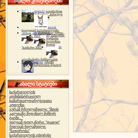
ბოლო კომენტარები
gogita12
გავიხსენოთ
"ბაზიერის" პირველი
ტურნირი ❤
amindi
ხვალიდან საქართველოში
dh
სპორტინგი "გურია
ამინდი გაუარესდება
dh
"ბაზიერის"
2022"
ტურნირი
რეგიონთა
შორის
dh
"ბახმარო 2022"
ალექსანდრე ჩინჩალაძის
gocha1
კანონი
მემორიალი
ნადირობის შესახებ
ახალი სტატიები
საქართველოს
ადმინისტრაციულ
სამართალდარღვევათა
კოდექსი
გურამ რჩეულიშვილი: "მთის
კალთაზე შეფენილ მეჩხერ
ტყეში..."
უილიამ ფოლკნერი: "დათვი"
ქეთევან ჭილაშვილი:
"ნადირობა"
საქართველოს ობობები