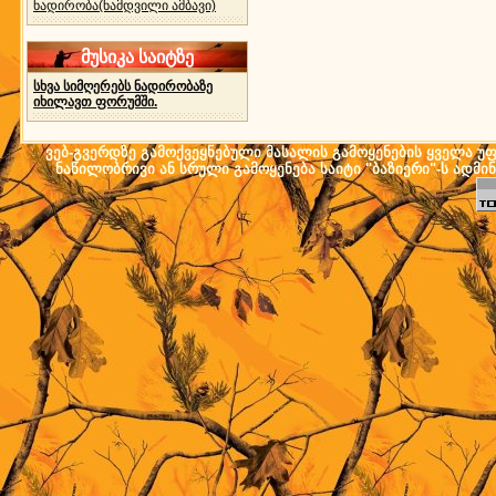
ნადირობა(ნამდვილი ამბავი)
მუსიკა საიტზე
სხვა სიმღერებს ნადირობაზე
იხილავთ ფორუმში.
ვებ-გვერდზე გამოქვეყნებული მასალის გამოყენების ყველა უფლ
ნაწილობრივი ან სრული გამოყენება საიტი "ბაზიერი"-ს ადმი