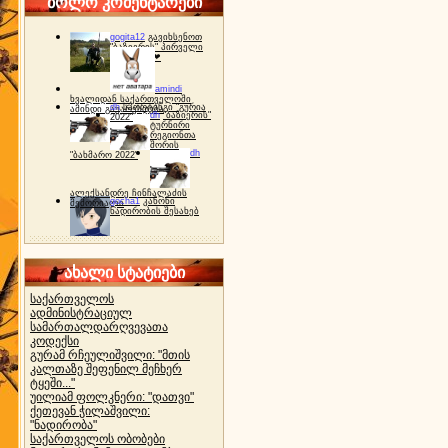
ბოლო კომენტარები
gogita12
გავიხსენოთ
"ბაზიერის" პირველი
ტურნირი ❤
amindi
ხვალიდან საქართველოში
dh
სპორტინგი "გურია
ამინდი გაუარესდება
dh
"ბაზიერის"
2022"
ტურნირი
რეგიონთა
შორის
dh
"ბახმარო 2022"
ალექსანდრე ჩინჩალაძის
gocha1
კანონი
მემორიალი
ნადირობის შესახებ
ახალი სტატიები
საქართველოს
ადმინისტრაციულ
სამართალდარღვევათა
კოდექსი
გურამ რჩეულიშვილი: "მთის
კალთაზე შეფენილ მეჩხერ
ტყეში..."
უილიამ ფოლკნერი: "დათვი"
ქეთევან ჭილაშვილი:
"ნადირობა"
საქართველოს ობობები