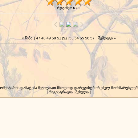
რეიტინგი
:
5.0
/
2
« წინა
|
47
48
49
50
51
[
52
]
53
54
55
56
57
|
შემდეგი »
კომენტარის დამატება შეუძლიათ მხოლოდ დარეგისტრირებულ მომხმარებლებ
[
რეგისტრაცია
|
შესვლა
]