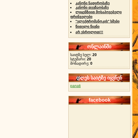
კანონი ნადირობაზე
კანონი თევზაობაზე
ლიცენზიით მოსაპოვებელი
ფრინველები
"ელექტრომანოკის" ხმები
წითელი წიგნი
არ ესროლოთ!!!
ონლაინში
საიტზე სულ:
20
სტუმარი:
20
მონადირე:
0
დღეს საიტზე იყვნენ
panati
facebook