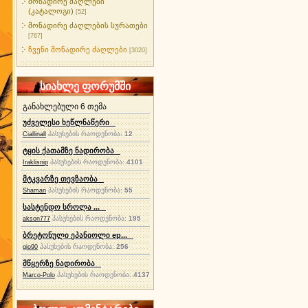
მონადირე ძაღლები
(კატალოგი)
[52]
მონადირე ძაღლების სურათები
[767]
ჩვენი მონადირე ძაღლები
[3020]
სიახლე ფორუმში
განახლებული 6 თემა
უძველესი ხეწლნაწერი
პასუხების რაოდენობა:
12
Ciallinall
ტყის ქათამზე ნადირობა
პასუხების რაოდენობა:
4101
Iraklisnip
მტკვარზე თევზაობა
პასუხების რაოდენობა:
55
Shaman
სასტენდო სროლა ...
პასუხების რაოდენობა:
195
akson777
ბრეტონული ეპანიოლი ep...
პასუხების რაოდენობა:
256
gio90
მწყერზე ნადირობა
პასუხების რაოდენობა:
4137
Marco-Polo