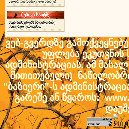
ნადირობა(ნამდვილი ამბავი)
მუსიკა საიტზე
სხვა სიმღერებს ნადირობაზე
იხილავთ ფორუმში.
ვებ-გვერდზე გამოქვეყნებ
უფლება ეკუთვნის ს
ადმინისტრაციას. ამ მასალი
მითითებული) ნაწილობრივ
"ბაზიერი"-ს ადმინისტრაც
გარეშე ან წყაროს: www.b
დაუშ