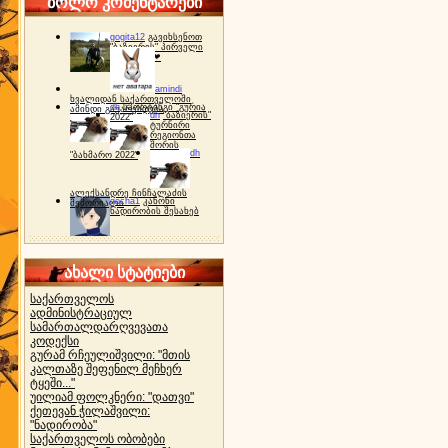
ბოლო კომენტარები
gogita12
გავიხსენოთ
"ბაზიერის" პირველი
ტურნირი ❤
amindi
ხვალიდან საქართველოში
dh
სპორტინგი "გურია
ამინდი გაუარესდება
dh
"ბაზიერის"
2022"
ტურნირი
რეგიონთა
შორის
dh
"ბახმარო 2022"
ალექსანდრე ჩინჩალაძის
gocha1
კანონი
მემორიალი
ნადირობის შესახებ
ახალი სტატიები
საქართველოს
ადმინისტრაციულ
სამართალდარღვევათა
კოდექსი
გურამ რჩეულიშვილი: "მთის
კალთაზე შეფენილ მეჩხერ
ტყეში..."
უილიამ ფოლკნერი: "დათვი"
ქეთევან ჭილაშვილი:
"ნადირობა"
საქართველოს ობობები